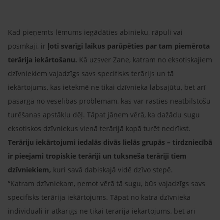
Kad pieņemts lēmums iegādāties abinieku, rāpuli vai
posmkāji, ir
ļoti svarīgi laikus parūpēties par tam piemērota
terārija iekārtošanu.
Kā uzsver Zane, katram no eksotiskajiem
dzīvniekiem vajadzīgs savs specifisks terārijs un tā
iekārtojums, kas ietekmē ne tikai dzīvnieka labsajūtu, bet arī
pasargā no veselības problēmām, kas var rasties neatbilstošu
turēšanas apstākļu dēļ. Tāpat jāņem vērā, ka dažādu sugu
eksotiskos dzīvniekus vienā terārijā kopā turēt nedrīkst.
Terāriju iekārtojumi iedalās divās lielās grupās – tirdzniecībā
ir pieejami tropiskie terāriji un tuksneša terāriji tiem
dzīvniekiem,
kuri savā dabiskajā vidē dzīvo stepē.
“Katram dzīvniekam, ņemot vērā tā sugu, būs vajadzīgs savs
specifisks terārija iekārtojums. Tāpat no katra dzīvnieka
individuāli ir atkarīgs ne tikai terārija iekārtojums, bet arī