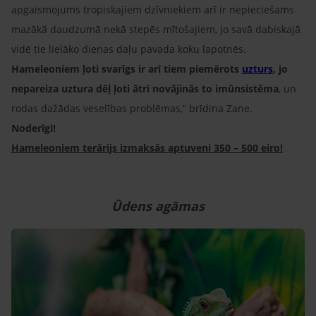
apgaismojums tropiskajiem dzīvniekiem arī ir nepieciešams
mazākā daudzumā nekā stepēs mītošajiem, jo savā dabiskajā
vidē tie lielāko dienas daļu pavada koku lapotnēs.
Hameleoniem ļoti svarīgs ir arī tiem piemērots
uzturs
, jo
nepareiza uztura dēļ ļoti ātri novājinās to imūnsistēma
, un
rodas dažādas veselības problēmas,” brīdina Zane.
Noderīgi!
Hameleoniem terārijs izmaksās aptuveni 350 – 500 eiro!
Ūdens agāmas