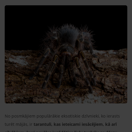
No posmkājiem populārākie eksotiskie dzīvnieki, ko ierasts
turēt mājās, ir
tarantuli, kas ieteicami iesācējiem, kā arī