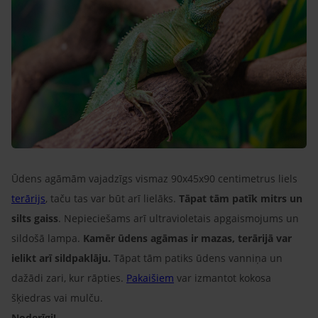
Ūdens agāmām vajadzīgs vismaz 90x45x90 centimetrus liels
terārijs
, taču tas var būt arī lielāks.
Tāpat tām patīk mitrs un
silts gaiss
. Nepieciešams arī ultravioletais apgaismojums un
sildošā lampa.
Kamēr ūdens agāmas ir mazas, terārijā var
ielikt arī sildpaklāju.
Tāpat tām patiks ūdens vanniņa un
dažādi zari, kur rāpties.
Pakaišiem
var izmantot kokosa
šķiedras vai mulču.
Noderīgi!