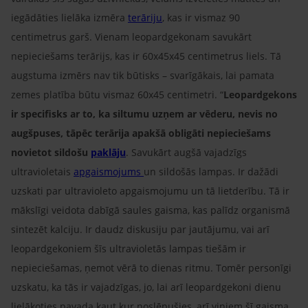
iegādāties lielāka izmēra
terāriju
, kas ir vismaz 90
centimetrus garš. Vienam leopardgekonam savukārt
nepieciešams terārijs, kas ir 60x45x45 centimetrus liels. Tā
augstuma izmērs nav tik būtisks – svarīgākais, lai pamata
zemes platība būtu vismaz 60x45 centimetri. “
Leopardgekons
ir specifisks ar to, ka siltumu uzņem ar vēderu, nevis no
augšpuses, tāpēc terārija apakšā obligāti nepieciešams
novietot sildošu
paklāju
. Savukārt augšā vajadzīgs
ultravioletais
apgaismojums
un sildošās lampas. Ir dažādi
uzskati par ultravioleto apgaismojumu un tā lietderību. Tā ir
mākslīgi veidota dabīgā saules gaisma, kas palīdz organismā
sintezēt kalciju. Ir daudz diskusiju par jautājumu, vai arī
leopardgekoniem šīs ultravioletās lampas tiešām ir
nepieciešamas, ņemot vērā to dienas ritmu. Tomēr personīgi
uzskatu, ka tās ir vajadzīgas, jo, lai arī leopardgekoni dienu
lielākoties pavada kaut kur noslēpušies, arī viņiem šī gaisma