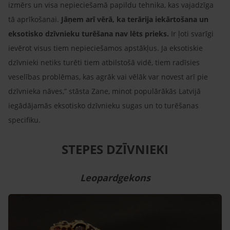
izmērs un visa nepieciešamā papildu tehnika, kas vajadzīga
tā aprīkošanai.
Jāņem arī vērā, ka terārija iekārtošana un
eksotisko dzīvnieku turēšana nav lēts prieks.
Ir ļoti svarīgi
ievērot visus tiem nepieciešamos apstākļus. Ja eksotiskie
dzīvnieki netiks turēti tiem atbilstošā vidē, tiem radīsies
veselības problēmas, kas agrāk vai vēlāk var novest arī pie
dzīvnieka nāves,” stāsta Zane, minot populārākās Latvijā
iegādājamās eksotisko dzīvnieku sugas un to turēšanas
specifiku.
STEPES DZĪVNIEKI
Leopardgekons