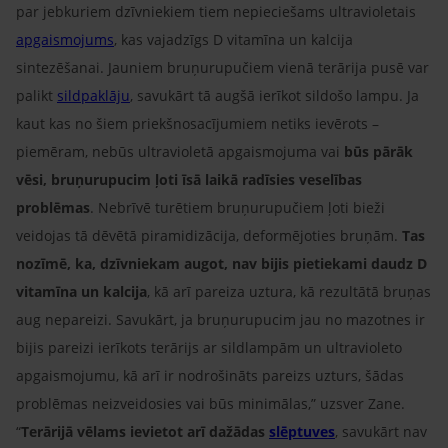
par jebkuriem dzīvniekiem tiem nepieciešams ultravioletais
apgaismojums
, kas vajadzīgs D vitamīna un kalcija
sintezēšanai. Jauniem bruņurupučiem vienā terārija pusē var
palikt
sildpaklāju
, savukārt tā augšā ierīkot sildošo lampu. Ja
kaut kas no šiem priekšnosacījumiem netiks ievērots –
piemēram, nebūs ultravioletā apgaismojuma vai
būs pārāk
vēsi, bruņurupucim ļoti īsā laikā radīsies veselības
problēmas
. Nebrīvē turētiem bruņurupučiem ļoti bieži
veidojas tā dēvētā piramidizācija, deformējoties bruņām.
Tas
nozīmē, ka, dzīvniekam augot, nav bijis pietiekami daudz D
vitamīna un kalcija
, kā arī pareiza uztura, kā rezultātā bruņas
aug nepareizi. Savukārt, ja bruņurupucim jau no mazotnes ir
bijis pareizi ierīkots terārijs ar sildlampām un ultravioleto
apgaismojumu, kā arī ir nodrošināts pareizs uzturs, šādas
problēmas neizveidosies vai būs minimālas,” uzsver Zane.
“
Terārijā vēlams ievietot arī dažādas
slēptuves
, savukārt nav