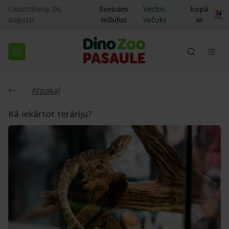
Ceturtdiena, 06.
Sveicam
Vecītis,
kopā
augusts
mīluļus
Večuks
ar
Atpakaļ
Kā iekārtot terāriju?