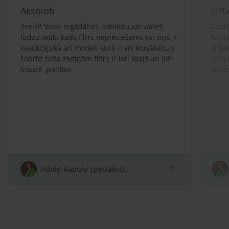
Aksoloti
Dzī
Sveiki! Velos iegādāties askolotu,vai variet
Labd
lūdzu ietikt kāds filtrs nepieciešams,vai viņš ir
bruņ
vajadzigs,kā arí modeli kurš ir vis klusākais,jo
ir k
šobrīd zelta zivtiņām filtrs ir loti skaļš un ļoti
viņš 
traucē .paldies
uzzin
Atbild Rāpuļu speciālists,