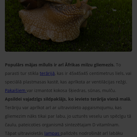
Populārs mājas mīlulis ir arī Āfrikas milzu gliemezis.
To
parasti tur stikla
terārijā
, kas ir 45x45x45 centimetrus liels, vai
speciālā plastmasas kastē, kas aprīkota ar ventilācijas režģi.
Pakaišiem
var izmantot kokosa šķiedras, sūnas, mulču.
Apsildei vajadzīgs sildpaklājs, ko ievieto terārija vienā malā.
Terāriju var aprīkot arī ar ultravioleto apgaismojumu, kas
gliemezim nāks tikai par labu, jo uzturēs veselu un spēcīgu tā
čaulu, pateicoties organismā sintezētajam D vitamīnam.
Tāpat ultravioletās
lampas
palīdzēs nodrošināt arī labāku