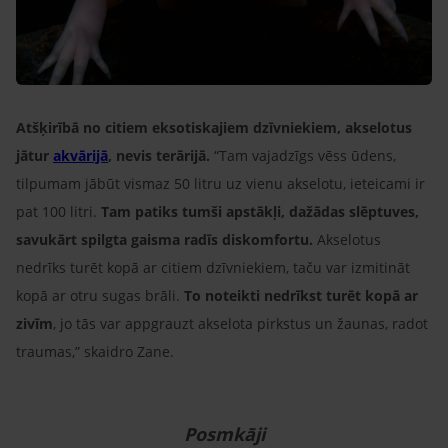
Atšķirībā no citiem eksotiskajiem dzīvniekiem, akselotus
jātur
akvārijā
, nevis terārijā.
“Tam vajadzīgs vēss ūdens,
tilpumam jābūt vismaz 50 litru uz vienu akselotu, ieteicami ir
pat 100 litri.
Tam patiks tumši apstākļi, dažādas slēptuves,
savukārt spilgta gaisma radīs diskomfortu.
Akselotus
nedrīks turēt kopā ar citiem dzīvniekiem, taču var izmitināt
kopā ar otru sugas brāli.
To noteikti nedrīkst turēt kopā ar
zivīm
, jo tās var appgrauzt akselota pirkstus un žaunas, radot
traumas,” skaidro Zane.
Posmkāji