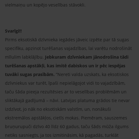
vielmaiņu un kopējo veselības stāvokli.
Svarīgi!!
Pirms eksotiskā dzīvnieka iegādes jāveic izpēte par tā sugas
specifiku, apzinot turēšanas vajadzības, lai varētu nodrošināt
mīlulim labklājību.
Jebkuram dzīvniekam jānodrošina tādi
turēšanas apstākļi, kas imitē dabiskos un ir pēc iespējas
tuvāki sugas prasībām.
“Nereti valda uzskats, ka eksotiskos
dzīvniekus var turēt, īpaši nepielāgojot vidi to vajadzībām,
taču šāda pieeja rezultēsies ar to veselības problēmām un
sliktākajā gadījumā – nāvi. Latvijas platuma grādos tie nevar
izdzīvot, jo nāk no eksotiskām valstīm, un, nonākuši
ekstremālos apstākļos, cietīs mokas. Piemēram, sauszemes
bruņurupuči dzīvo 40 līdz 60 gadus, taču šāds mūža ilgums
netiks sasniegts, ja tos izmitināsim, kā pagadās, turklāt