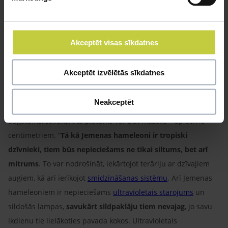
Viens no populārākajiem tropiskajiem dzīvniekiem, ko varam
Akceptēt visas sīkdatnes
turēt mājās, ir Jemenas hameleons.
Šos dzīvniekus jātur pa
vienam
. Ja tomēr ir vēlme turēt divus, jāizvēlas mātītes un
Akceptēt izvēlētās sīkdatnes
terārijam
jābūt lielam. Vienam tēviņam ieteicams 90x45
centimetru liels
terārijs
, un tā augstumam jābūt vismaz 90
Neakceptēt
centimetru lielam. Mātītēm ir nepieciešams tāds pats terārija
augstums, savukārt tā platums var būt mazāks – ap 60x45
centimetriem. “
Tā kā Jemenas hameleoni ir tropiski
dzīvnieki, tiem būs nepieciešams ne tikai siltums, bet arī
mitrums
. To var nodrošināt, iekārtojot terāriju ar dzīvajiem
augiem, kā arī ierīkojot
smidzināšanas sistēmu
. Arī Jemenas
hameleoniem ir nepieciešams
ultravioletais starojums
un
sildošās lampas,
savukārt sildpaklāju tiem nevajag
, jo savu
ikdienu tie lielākoties pavada kokos. Ultravioletais