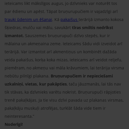
ieteicams likt mākslīgos augus, jo dzīvnieks var noturēt tos
par ēdienu un apēst. Tāpat bruņurupučiem ir vajadzīgi arī
trauki ūdenim un ēšanai
. Kā
pakaišus
terārijā izmanto kokosa
šķiedras, mulču vai mālu, savukārt
tīras smiltis nedrīkst
izmantot.
Sauszemes bruņurupuči dzīvo stepēs, kur ir
mālaina un akmeņaina zeme. Ieteicams šādu vidi izveidot arī
terārijā. Var izmantot arī akmentiņus un kombinēt dažāda
veida pakaišus, korķa koka mizas, ieteicams arī veidot reljefu,
piemēram, no akmeņu vai māla krāvumiem, lai terārija virsma
nebūtu pilnīgi plakana.
Bruņurupučiem ir nepieciešami
uzkalniņi, vietas, kur pakāpties
, taču jāuzmanās, lai tās nav
tik stāvas, ka dzīvnieks varētu nokrist. Bruņurupuči rāpjoties
trenē pakaļkājas. Ja tie visu dzīvi pavada uz plakanas virsmas,
pakaļkāju muskuļi atrofējas, turklāt šāda vide tiem ir
neinteresanta.”
Noderīgi!