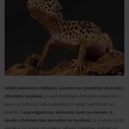
Ideāli piemērots cilvēkiem, kuriem nav pieredzes eksotisko
dzīvnieku kopšanā
, jo savā dabiskajā vidē dzīvo stepē, kur ir
sauss un silts, un šādus apstākļus ir viegli nodrošināt arī
terārijā.
Leopardgekonus ieteicams turēt pa vienam, it
sevišķi cilvēkiem bez pieredzes to turēšanā
. Ja ir vēlme turēt
vairākus šīs sugas dzīvniekus, vēlams izvēlēties mātītes un