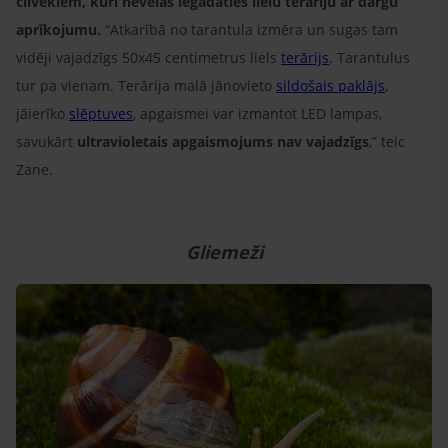
cilvēkiem, kuri nevēlas iegādāties lielu terāriju ar dārgu
aprīkojumu.
“Atkarībā no tarantula izmēra un sugas tam
vidēji vajadzīgs 50x45 centimetrus liels
terārijs
. Tarantulus
tur pa vienam. Terārija malā jānovieto
sildošais paklājs
,
jāierīko
slēptuves
, apgaismei var izmantot LED lampas,
savukārt
ultravioletais apgaismojums nav vajadzīgs
,” teic
Zane.
Gliemeži