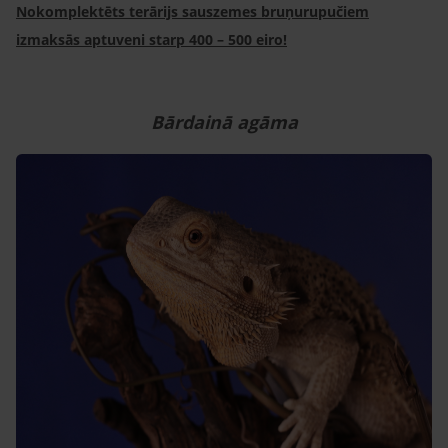
Nokomplektēts terārijs sauszemes bruņurupučiem
izmaksās aptuveni starp 400 – 500 eiro!
Bārdainā agāma