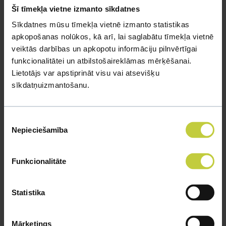
Šī tīmekļa vietne izmanto sīkdatnes
TROPISKIE DZĪVNIEKI
Sīkdatnes mūsu tīmekļa vietnē izmanto statistikas
apkopošanas nolūkos, kā arī, lai saglabātu tīmekļa vietnē
veiktās darbības un apkopotu informāciju pilnvērtīgai
Jemenas hameleons
funkcionalitātei un atbilstošaireklāmas mērķēšanai.
Lietotājs var apstiprināt visu vai atsevišķu
sīkdatņuizmantošanu.
Piekrišanas
Nepieciešamība
izvēle
Funkcionalitāte
Statistika
Mārketings