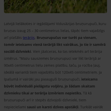
Latvijā lielākoties ir iegādājami Vidusāzijas bruņurupuči, kuru
bruņas izaug 25 – 30 centimetrus lielas, tāpēc tiem vajadzīgs
arī plašāks
terārijs
.
Bruņurupučus var turēt pa vienam,
tomēr ieteicams vienā terārijā likt vairākus, jo tie ir samērā
sociāli dzīvnieki
. Vien jāatceras, ka tas ietekmēs arī terārija
izmērus. “Mazu sauszemes bruņurupuci var likt terārijā ar
90x45 centimetrus lielu zemes platību, taču, ja rocība ļauj,
ideālā variantā tiem vajadzētu būt 120x45 centimetriem. Ja
īpašumā ir vairāki jau pieauguši bruņurupuči,
ieteicams
būvēt individuāli pielāgotu voljēru, jo šādam skaitam
dzīvnieku tikai ar terārija izmēriem nepietiks.
Tā kā
bruņurupuči arī ir stepēs dzīvojoši dzīvnieki, tiem
nepieciešami
sausi un karsti dzīves apstākļi
. Turklāt vairāk