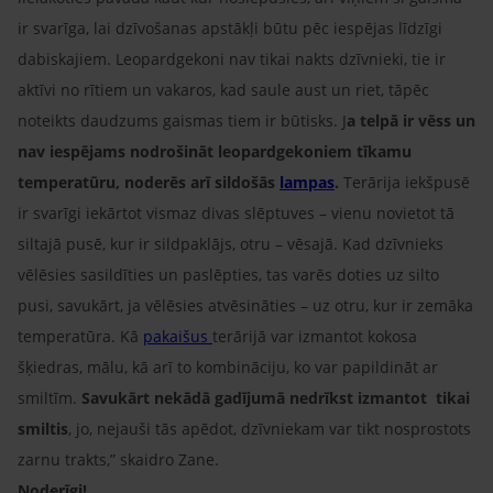
ir svarīga, lai dzīvošanas apstākļi būtu pēc iespējas līdzīgi
dabiskajiem. Leopardgekoni nav tikai nakts dzīvnieki, tie ir
aktīvi no rītiem un vakaros, kad saule aust un riet, tāpēc
noteikts daudzums gaismas tiem ir būtisks. J
a telpā ir vēss un
nav iespējams nodrošināt leopardgekoniem tīkamu
temperatūru, noderēs arī sildošās
lampas
.
Terārija iekšpusē
ir svarīgi iekārtot vismaz divas slēptuves – vienu novietot tā
siltajā pusē, kur ir sildpaklājs, otru – vēsajā. Kad dzīvnieks
vēlēsies sasildīties un paslēpties, tas varēs doties uz silto
pusi, savukārt, ja vēlēsies atvēsināties – uz otru, kur ir zemāka
temperatūra. Kā
pakaišus
terārijā var izmantot kokosa
šķiedras, mālu, kā arī to kombināciju, ko var papildināt ar
smiltīm.
Savukārt nekādā gadījumā nedrīkst izmantot tikai
smiltis
, jo, nejauši tās apēdot, dzīvniekam var tikt nosprostots
zarnu trakts,” skaidro Zane.
Noderīgi!