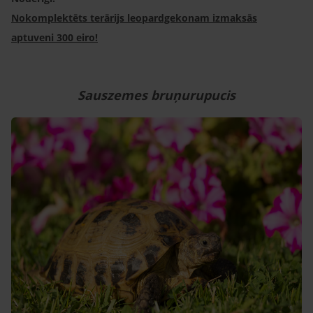
Nokomplektēts terārijs leopardgekonam izmaksās
aptuveni 300 eiro!
Sauszemes bruņurupucis