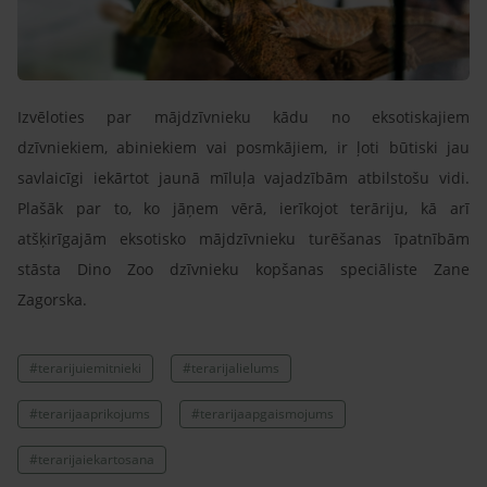
Izvēloties par mājdzīvnieku kādu no eksotiskajiem
dzīvniekiem, abiniekiem vai posmkājiem, ir ļoti būtiski jau
savlaicīgi iekārtot jaunā mīluļa vajadzībām atbilstošu vidi.
Plašāk par to, ko jāņem vērā, ierīkojot terāriju, kā arī
atšķirīgajām eksotisko mājdzīvnieku turēšanas īpatnībām
stāsta Dino Zoo dzīvnieku kopšanas speciāliste Zane
Zagorska.
#terarijuiemitnieki
#terarijalielums
#terarijaaprikojums
#terarijaapgaismojums
#terarijaiekartosana