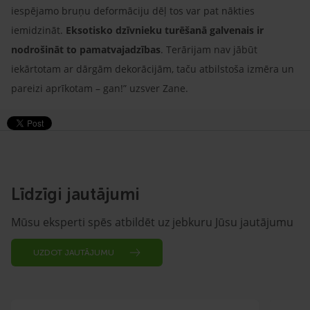
iespējamo bruņu deformāciju dēļ tos var pat nākties
iemidzināt.
Eksotisko dzīvnieku turēšanā galvenais ir
nodrošināt to pamatvajadzības
. Terārijam nav jābūt
iekārtotam ar dārgām dekorācijām, taču atbilstoša izmēra un
pareizi aprīkotam – gan!” uzsver Zane.
Līdzīgi jautājumi
Mūsu eksperti spēs atbildēt uz jebkuru Jūsu jautājumu
UZDOT JAUTĀJUMU