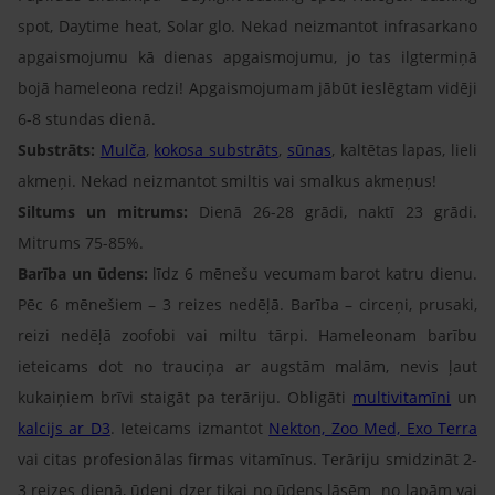
spot, Daytime heat, Solar glo. Nekad neizmantot infrasarkano
apgaismojumu kā dienas apgaismojumu, jo tas ilgtermiņā
bojā hameleona redzi! Apgaismojumam jābūt ieslēgtam vidēji
6-8 stundas dienā.
Substrāts:
Mulča
,
kokosa substrāts
,
sūnas
, kaltētas lapas, lieli
akmeņi. Nekad neizmantot smiltis vai smalkus akmeņus!
Siltums un mitrums:
Dienā 26-28 grādi, naktī 23 grādi.
Mitrums 75-85%.
Barība un ūdens:
līdz 6 mēnešu vecumam barot katru dienu.
Pēc 6 mēnešiem – 3 reizes nedēļā. Barība – circeņi, prusaki,
reizi nedēļā zoofobi vai miltu tārpi. Hameleonam barību
ieteicams dot no trauciņa ar augstām malām, nevis ļaut
kukaiņiem brīvi staigāt pa terāriju. Obligāti
multivitamīni
un
kalcijs ar D3
. Ieteicams izmantot
Nekton, Zoo Med, Exo Terra
vai citas profesionālas firmas vitamīnus. Terāriju smidzināt 2-
3 reizes dienā, ūdeni dzer tikai no ūdens lāsēm no lapām vai