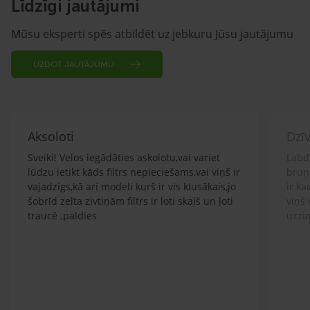
Līdzīgi jautājumi
Mūsu eksperti spēs atbildēt uz jebkuru Jūsu jautājumu
UZDOT JAUTĀJUMU
Aksoloti
Dzī
Sveiki! Velos iegādāties askolotu,vai variet
Labd
lūdzu ietikt kāds filtrs nepieciešams,vai viņš ir
bruņ
vajadzigs,kā arí modeli kurš ir vis klusākais,jo
ir k
šobrīd zelta zivtiņām filtrs ir loti skaļš un ļoti
viņš 
traucē .paldies
uzzin