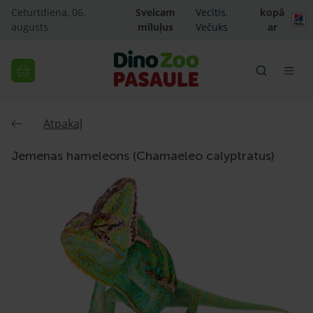
Ceturtdiena, 06.
Sveicam
Vecītis,
kopā
augusts
mīluļus
Večuks
ar
Atpakaļ
Jemenas hameleons (Chamaeleo calyptratus)