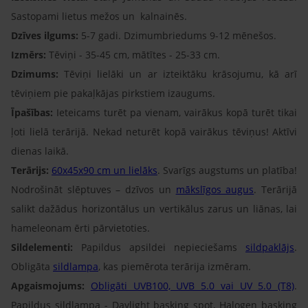
Sastopami lietus mežos un kalnainēs.
Dzīves ilgums:
5-7 gadi. Dzimumbriedums 9-12 mēnešos.
Izmērs:
Tēviņi - 35-45 cm, mātītes - 25-33 cm.
Dzimums:
Tēviņi lielāki un ar izteiktāku krāsojumu, kā arī
tēviņiem pie pakaļkājas pirkstiem izaugums.
Īpašības:
Ieteicams turēt pa vienam, vairākus kopā turēt tikai
ļoti lielā terārijā. Nekad neturēt kopā vairākus tēviņus! Aktīvi
dienas laikā.
Terārijs:
60x45x90 cm un lielāks
. Svarīgs augstums un platība!
Nodrošināt slēptuves – dzīvos un
mākslīgos augus
. Terārijā
salikt dažādus horizontālus un vertikālus zarus un liānas, lai
hameleonam ērti pārvietoties.
Sildelementi:
Papildus apsildei nepieciešams
sildpaklājs
.
Obligāta
sildlampa
, kas piemērota terārija izmēram.
Apgaismojums:
Obligāti UVB100, UVB 5.0 vai UV 5.0 (T8)
.
Papildus sildlampa - Daylight basking spot, Halogen basking