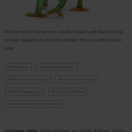
Ieteicams turēt pa vienam, vairākus kopā turēt tikai ļoti lielā
terārijā. Nekad neturēt kopā vairākus tēviņus! Aktīvi dienas
laikā.
#hameleons
#jemenashameleons
#hameleonauzturesana
#hameleonabarosana
#hameleonaterarijs
#hameleonabariba
#hameleonaveselibasproblemas
Izcelsmes vieta:
Starp Jemenas un Saūda Arābijas robežu.