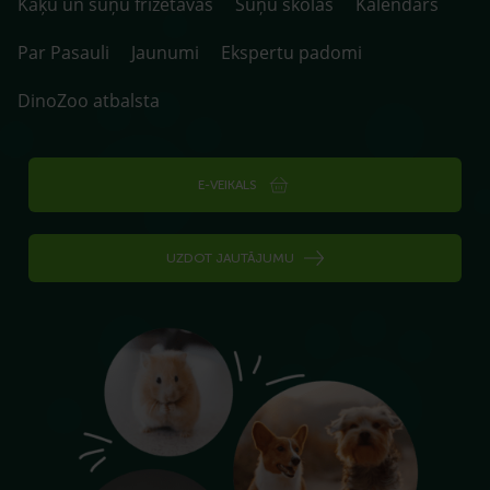
Kaķu un suņu frizētavas
Suņu skolas
Kalendārs
Par Pasauli
Jaunumi
Ekspertu padomi
DinoZoo atbalsta
E-VEIKALS
UZDOT JAUTĀJUMU