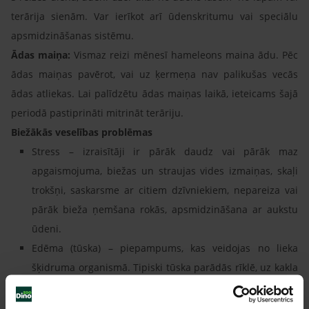
terārija sienām. Var ierīkot arī ūdenskritumu vai speciālu
apsmidzināšanas sistēmu.
Ādas maiņa:
Vismaz reizi mēnesī hameleons maina ādu. Pēc
ādas maiņas pavērot, vai uz ķermeņa nav palikušas vecās
ādas atliekas. Lai palīdzētu ādas maiņas laikā, ieteicams šajā
periodā pastiprināti mitrināt terāriju.
Biežākās veselības problēmas
Stress – izraisītāji ir pārāk daudz vai pārāk maz
apgaismojuma, biežas un straujas vides izmaiņas, skaļi
trokšņi, saskarsme ar citiem dzīvniekiem, nepareiza vai
pārāk bieža ņemšana rokās, apsmidzināšana ar aukstu
ūdeni.
Edēma (tūska) – piepampums, kas veidojas no lieka
šķidruma organismā. Tipiski tūska parādās rīklē, uz kakla
vai krūtīm. Rodas, ja tiek dots pārāk daudz vitamīnu. Vai,
ja terārijā ir pārāk augsts mitruma līmenis.