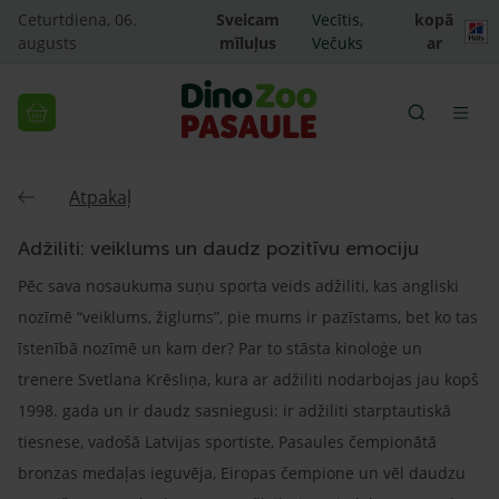
Ceturtdiena, 06.
Sveicam
Vecītis,
kopā
augusts
mīluļus
Večuks
ar
Atpakaļ
Adžiliti: veiklums un daudz pozitīvu emociju
Pēc sava nosaukuma suņu sporta veids adžiliti, kas angliski
nozīmē “veiklums, žiglums”, pie mums ir pazīstams, bet ko tas
īstenībā nozīmē un kam der? Par to stāsta kinoloģe un
trenere Svetlana Krēsliņa, kura ar adžiliti nodarbojas jau kopš
1998. gada un ir daudz sasniegusi: ir adžiliti starptautiskā
tiesnese, vadošā Latvijas sportiste, Pasaules čempionātā
bronzas medaļas ieguvēja, Eiropas čempione un vēl daudzu