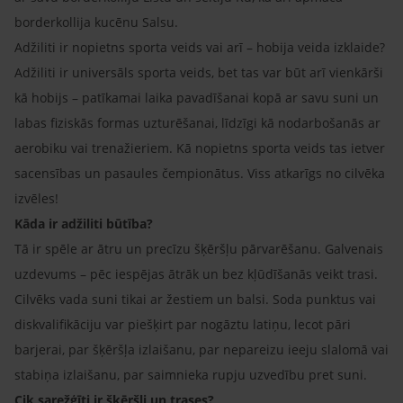
borderkollija kucēnu Salsu.
Adžiliti ir nopietns sporta veids vai arī – hobija veida izklaide?
Adžiliti ir universāls sporta veids, bet tas var būt arī vienkārši
kā hobijs – patīkamai laika pavadīšanai kopā ar savu suni un
labas fiziskās formas uzturēšanai, līdzīgi kā nodarbošanās ar
aerobiku vai trenažieriem. Kā nopietns sporta veids tas ietver
sacensības un pasaules čempionātus. Viss atkarīgs no cilvēka
izvēles!
Kāda ir adžiliti būtība?
Tā ir spēle ar ātru un precīzu šķēršļu pārvarēšanu. Galvenais
uzdevums – pēc iespējas ātrāk un bez kļūdīšanās veikt trasi.
Cilvēks vada suni tikai ar žestiem un balsi. Soda punktus vai
diskvalifikāciju var piešķirt par nogāztu latiņu, lecot pāri
barjerai, par šķēršļa izlaišanu, par nepareizu ieeju slalomā vai
stabiņa izlaišanu, par saimnieka rupju uzvedību pret suni.
Cik sarežģīti ir šķēršļi un trases?