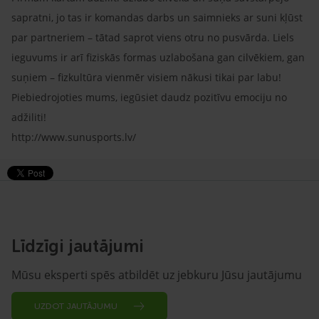
sapratni, jo tas ir komandas darbs un saimnieks ar suni kļūst
par partneriem – tātad saprot viens otru no pusvārda. Liels
ieguvums ir arī fiziskās formas uzlabošana gan cilvēkiem, gan
suņiem – fizkultūra vienmēr visiem nākusi tikai par labu!
Piebiedrojoties mums, iegūsiet daudz pozitīvu emociju no
adžiliti!
http://www.sunusports.lv/
Līdzīgi jautājumi
Mūsu eksperti spēs atbildēt uz jebkuru Jūsu jautājumu
UZDOT JAUTĀJUMU