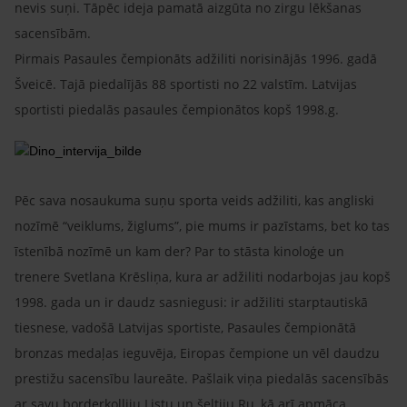
nevis suņi. Tāpēc ideja pamatā aizgūta no zirgu lēkšanas
sacensībām.
Pirmais Pasaules čempionāts adžiliti norisinājās 1996. gadā
Šveicē. Tajā piedalījās 88 sportisti no 22 valstīm. Latvijas
sportisti piedalās pasaules čempionātos kopš 1998.g.
Pēc sava nosaukuma suņu sporta veids adžiliti, kas angliski
nozīmē “veiklums, žiglums”, pie mums ir pazīstams, bet ko tas
īstenībā nozīmē un kam der? Par to stāsta kinoloģe un
trenere Svetlana Krēsliņa, kura ar adžiliti nodarbojas jau kopš
1998. gada un ir daudz sasniegusi: ir adžiliti starptautiskā
tiesnese, vadošā Latvijas sportiste, Pasaules čempionātā
bronzas medaļas ieguvēja, Eiropas čempione un vēl daudzu
prestižu sacensību laureāte. Pašlaik viņa piedalās sacensībās
ar savu borderkolliju Listu un šeltiju Ru, kā arī apmāca