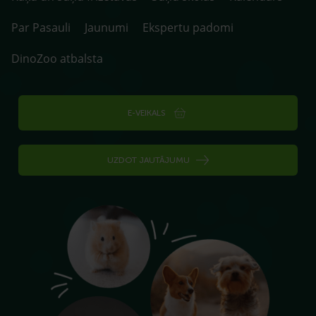
Par Pasauli
Jaunumi
Ekspertu padomi
DinoZoo atbalsta
E-VEIKALS
UZDOT JAUTĀJUMU