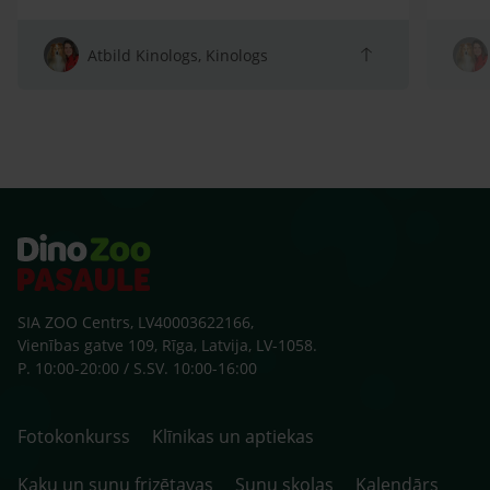
spītī
atņir
arī s
Atbild Kinologs, Kinologs
sako
klaus
zobu
skolu
beid
ārst
SIA ZOO Centrs, LV40003622166,
Vienības gatve 109, Rīga, Latvija, LV-1058.
P. 10:00-20:00 / S.SV. 10:00-16:00
Fotokonkurss
Klīnikas un aptiekas
Kaķu un suņu frizētavas
Suņu skolas
Kalendārs