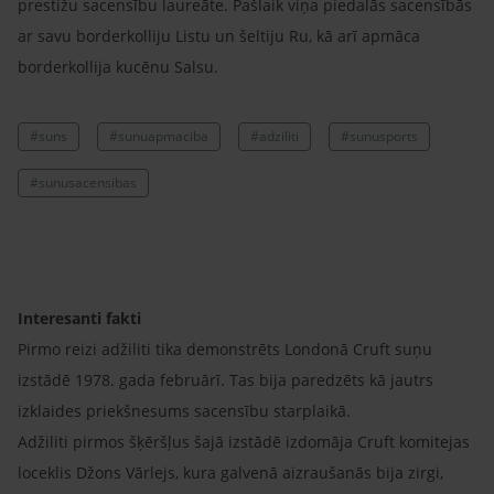
prestižu sacensību laureāte. Pašlaik viņa piedalās sacensībās
ar savu borderkolliju Listu un šeltiju Ru, kā arī apmāca
borderkollija kucēnu Salsu.
#suns
#sunuapmaciba
#adziliti
#sunusports
#sunusacensibas
Interesanti fakti
Pirmo reizi adžiliti tika demonstrēts Londonā Cruft suņu
izstādē 1978. gada februārī. Tas bija paredzēts kā jautrs
izklaides priekšnesums sacensību starplaikā.
Adžiliti pirmos šķēršļus šajā izstādē izdomāja Cruft komitejas
loceklis Džons Vārlejs, kura galvenā aizraušanās bija zirgi,