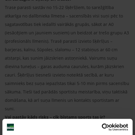
Trase parasti sastāv no 15-22 šķēršļiem, to sarežģītība
atkarīga no dalībnieka līmeņa – sacensībās visi suņi pēc to
sagatavotības tiek iedalīti vairākās grupās, sākot ar A0
(iesācējiem un jauniem suņiem) un beidzot ar trešo grupu A3
(profesionāls līmenis). Trasē parasti izvieto šķēršļus –
barjeras, kalnu, šūpoles, slalomu – 12 stabiņus ar 60 cm
atstarpi, kas sunim jāizskrien astoņniekā. Vairums suņu
dievina tuneļus – garas auduma caurules, kurām jāizskrien
cauri. Šķēršļus tiesneši izvieto noteiktā secībā, ar kuru
saimnieks bez suņa iepazīstas tikai 5-10 min pirms sacensību
sākuma. Tieši tad parādās sportistu meistarība, viņu taktiskā
domāšana, kā arī suņa līmenis un kontakts sportistam ar
suni.
Vai pastāv kāds risks – cik bīstams sports tas ir?
Kā jebkurā sporta veidā - pastāv risks iegūt kādu traumu
pašam vai sunim. Tāpēc ir svarīgi, lai pirms treniņa gan suns,