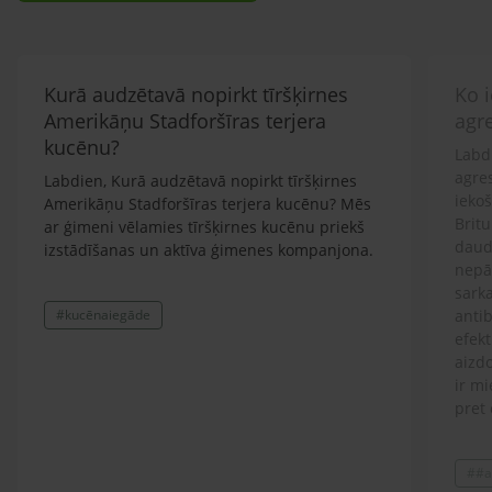
Kurā audzētavā nopirkt tīršķirnes
Ko i
Amerikāņu Stadforšīras terjera
agr
kucēnu?
Labdi
agre
Labdien, Kurā audzētavā nopirkt tīršķirnes
ieko
Amerikāņu Stadforšīras terjera kucēnu? Mēs
Britu
ar ģimeni vēlamies tīršķirnes kucēnu priekš
daud
izstādīšanas un aktīva ģimenes kompanjona.
nepār
sarka
#kucēnaiegāde
antib
efekt
aizdo
ir mi
pret 
ģimen
lolot
##a
Prot