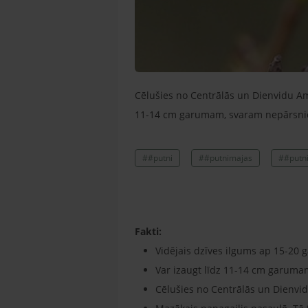
Cēlušies no Centrālās un Dienvidu Am
11-14 cm garumam, svaram nepārsni
##putni
##putnimajas
##putn
Fakti:
Vidējais dzīves ilgums ap 15-20 
Var izaugt līdz 11-14 cm garuma
Cēlušies no Centrālās un Dienvi