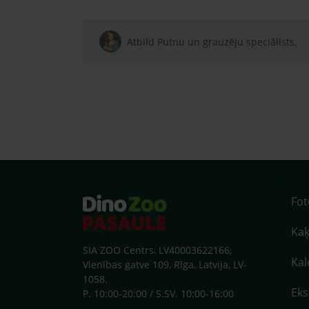
Atbild Putnu un grauzēju speciālists,
Fo
Kaķ
SIA ZOO Centrs, LV40003622166,
Kal
Vienības gatve 109, Rīga, Latvija, LV-
1058.
Ek
P. 10:00-20:00 / S.SV. 10:00-16:00