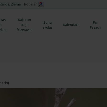
etarde, Ziema
kopā ar
ikas
Kaķu un
Suņu
Par
n
suņu
Kalendārs
skolas
Pasauli
ekas
frizētavas
stis)