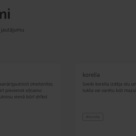
mi
u jautājumu
korella
kanārijputniņš (meitenīte).
Sveiki korella izdēja olu u
ūrī pievienot viļņaino
tukša vai varētu būt mazul
putniņu vienā būrī drīkst
#korella