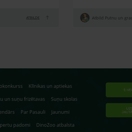
Atbild Putnu un grau
ATBILDE
tokonkurss
Klīnikas un aptiekas
E-VE
u un suņu frizētavas
Suņu skolas
UZ
endārs
Par Pasauli
Jaunumi
JAUT
spertu padomi
DinoZoo atbalsta