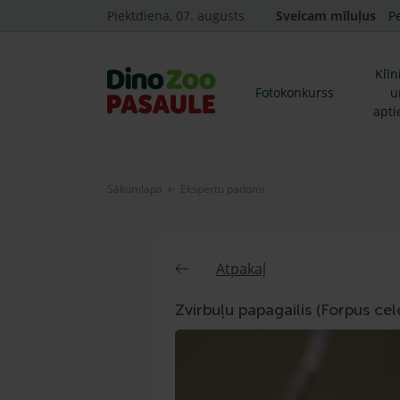
Piektdiena, 07. augusts
Sveicam mīluļus
P
Klīn
Fotokonkurss
u
apti
Sākumlapa
Ekspertu padomi
Atpakaļ
Zvirbuļu papagailis (Forpus cele