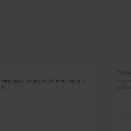
Papag
n korellas puika nav vairs kā mēnesi vai tā ir
Labdien
is
pārbaud
#papag