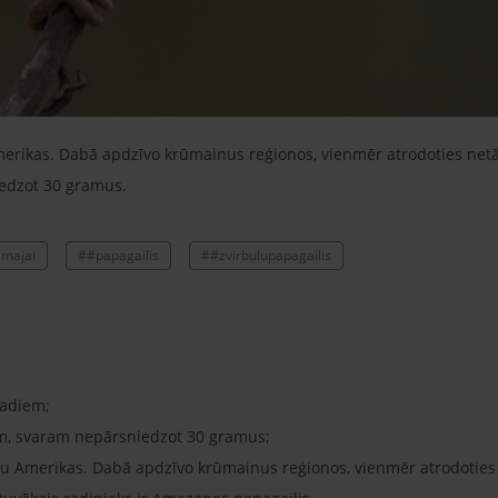
erikas. Dabā apdzīvo krūmainus reģionos, vienmēr atrodoties netāl
edzot 30 gramus.
imajai
##papagailis
##zvirbulupapagailis
gadiem;
m, svaram nepārsniedzot 30 gramus;
du Amerikas. Dabā apdzīvo krūmainus reģionos, vienmēr atrodoties