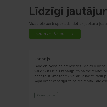
Līdzīgi jautāju
Mūsu eksperti spēs atbildēt uz jebkuru Jūs
UZDOT JAUTĀJUMU
kanarijs
Labdien! Vēlos painteresēties. Mājās ir viens 
Vai drīkst Pie šīs kanārijputniņa meitenītes b
papagailīti (meitenīti). Vai arī iesakiet, kādu 
kopā likt ar kanārijputniņa meitenīti? Paldies!
#kanarijputns