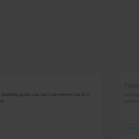
Papag
n korellas puika nav vairs kā mēnesi vai tā ir
Labdien
is
pārbaud
#papag