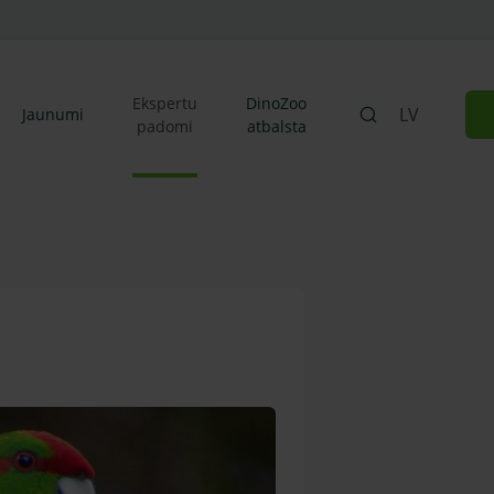
Ekspertu
DinoZoo
LV
Jaunumi
padomi
atbalsta