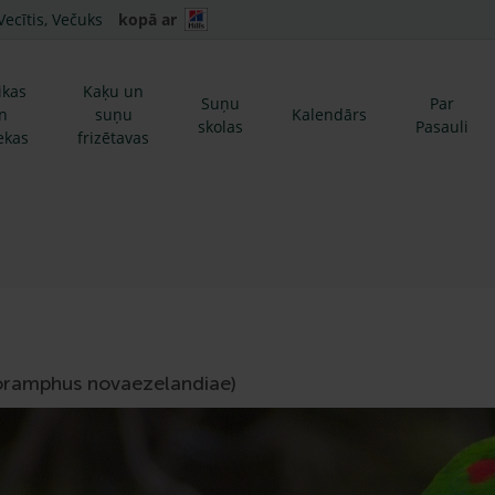
Vecītis, Večuks
kopā ar
ikas
Kaķu un
Suņu
Par
n
suņu
Kalendārs
skolas
Pasauli
ekas
frizētavas
noramphus novaezelandiae)