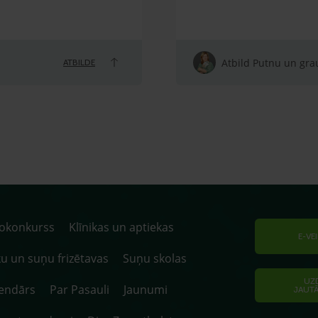
Atbild Putnu un grau
ATBILDE
tokonkurss
Klīnikas un aptiekas
E-VE
u un suņu frizētavas
Suņu skolas
UZ
endārs
Par Pasauli
Jaunumi
JAUT