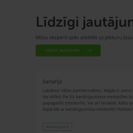
Līdzīgi jautāju
Mūsu eksperti spēs atbildēt uz jebkuru Jūs
UZDOT JAUTĀJUMU
kanarijs
Labdien! Vēlos painteresēties. Mājās ir viens 
Vai drīkst Pie šīs kanārijputniņa meitenītes b
papagailīti (meitenīti). Vai arī iesakiet, kādu 
kopā likt ar kanārijputniņa meitenīti? Paldies!
#kanarijputns