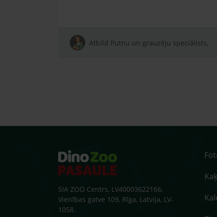
Atbild Putnu un grauzēju speciālists,
Fo
Kaķ
SIA ZOO Centrs, LV40003622166,
Kal
Vienības gatve 109, Rīga, Latvija, LV-
1058.