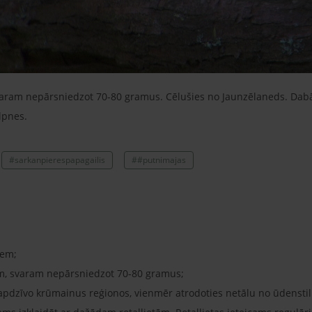
varam nepārsniedzot 70-80 gramus. Cēlušies no Jaunzēlaneds. Dab
lpnes.
#sarkanpierespapagailis
##putnimajas
iem;
m, svaram nepārsniedzot 70-80 gramus;
apdzīvo krūmainus reģionos, vienmēr atrodoties netālu no ūdensti