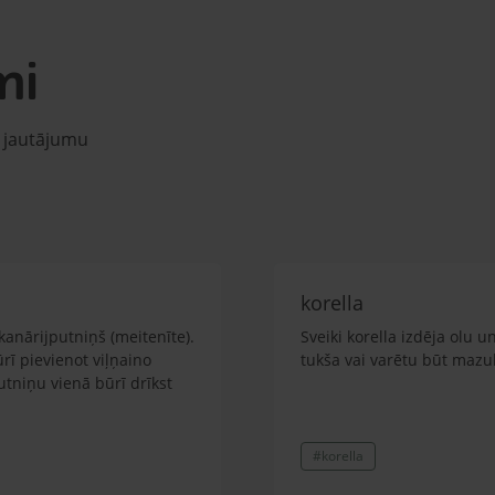
mi
u jautājumu
korella
kanārijputniņš (meitenīte).
Sveiki korella izdēja olu u
ūrī pievienot viļņaino
tukša vai varētu būt mazul
putniņu vienā būrī drīkst
#korella