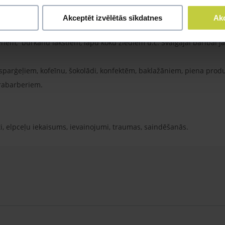
 un dārzeņus ietecams sarīvēt vai sagriezt mazos gabaliņos. Pap
, sēpiju un granti.
Akceptēt izvēlētās sīkdatnes
Akc
ķirbi, zaļajām pupiņām, tomātiem un kabačiem, banāniem, āboliem
ēm, burkānu lakstiem, lapu koku ziediem u.c. Svaigajai barībai j
sparģeļiem, kofeīnu, šokolādi, konfektēm, baklažāniem, piena produ
 rabarberiem.
i, elpceļu iekaisums, ievainojumi, traumas, saindēšanās.