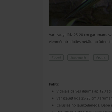
Var izaugt līdz 25-28 cm garumam, s
vienmēr atrodoties netālu no ūdensti
#putni
#papagailis
#putns
Fakti:
Vidējais dzīves ilgums ap 12 gad
Var izaugt līdz 25-28 cm garuma
Cēlušies no Jaunzēlaneds. Dabā 