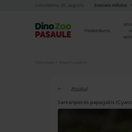
Ceturtdiena, 06. augusts
Sveicam mīluļus
Klīn
Fotokonkurss
u
apti
Sākumlapa
Ekspertu padomi
Atpakaļ
Sarkanpieres papagailis (Cya