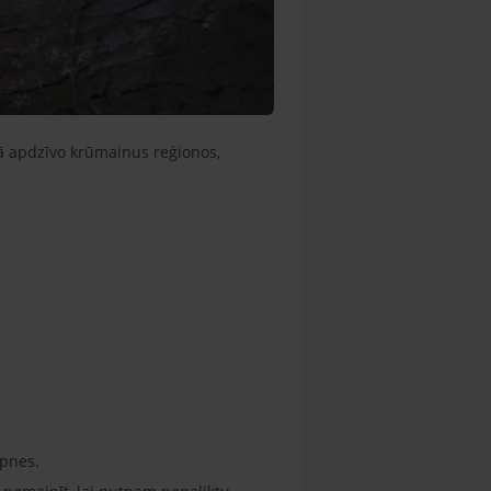
ā apdzīvo krūmainus reģionos,
lpnes.