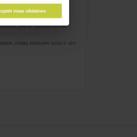
ildus nodrošināt putnus ar
eptēt visas sīkdatnes
, bumbieriem, melonēm, mango,
āsastāda 20% no ikdienas barības
ktiem, cilvēku ēdieniem, kuros ir sāls