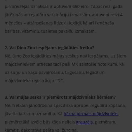
pirmreizējās izmaksas ir aptuveni 650 eiro. Tāpat reizi gadā
jārēķinās ar regulāro vakcināciju izmaksām, aptuveni reizi 4
mēnešos – attārpošanas līdzekļi iegādi, kā arī ikmēneša
barības, vitamīnu, tualetes pakaišu izmaksām.
2. Vai Dino Zoo iespējams iegādāties fretku?
Nē, Dino Zoo iegādāties mājas seskus nav iespējams. Uz šiem
mājdzīvniekiem attiecas tādi paši MK saistošie noteikumi, kā
uz suņu un kaķu pavairošanu, tirgošanu, iegādi un
mājdzīvnieka reģistrāciju LDC.
3. Vai mājas sesks ir piemērots mājdzīvnieks bērniem?
Nē, fretkām jānodrošina specifiska aprūpe, regulāra kopšana,
jāvelta laiks un uzmanība. Kā
bērna pirmais mājdzīvnieks
piemērotākā izvēle būs kāds neliels
grauzējs
, piemēram,
kāmītis, dekoratīvā pelīte vai žurciņa.