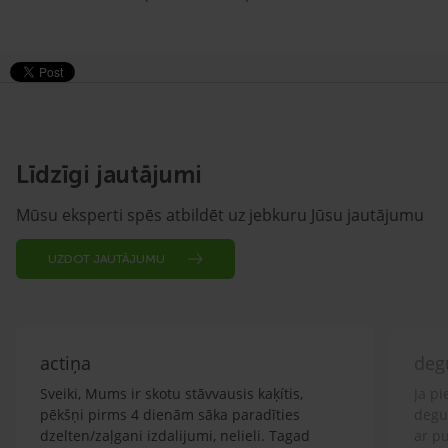
Līdzīgi jautājumi
Mūsu eksperti spēs atbildēt uz jebkuru Jūsu jautājumu
UZDOT JAUTĀJUMU
actiņa
deg
Sveiki, Mums ir skotu stāvvausis kaķítis,
Ja p
pēkšņi pirms 4 dienām sāka paradīties
degu 
dzelten/zaļgani izdalijumi, nelieli. Tagad
ar p