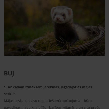
BUJ
1. Ar kādām izmaksām jārēķinās, iegādājoties mājas
sesku?
Mājas seska, un visu nepieciešamā aprīkojuma – būra,
pavadiņas, nagu knaiblīšu, barības, vitamīnu un citu preču