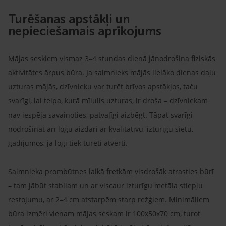
Turēšanas apstākļi un
nepieciešamais aprīkojums
Mājas seskiem vismaz 3–4 stundas dienā jānodrošina fiziskās
aktivitātes ārpus būra. Ja saimnieks mājās lielāko dienas daļu
uzturas mājās, dzīvnieku var turēt brīvos apstākļos, taču
svarīgi, lai telpa, kurā mīlulis uzturas, ir droša – dzīvniekam
nav iespēja savainoties, patvaļīgi aizbēgt. Tāpat svarīgi
nodrošināt arī logu aizdari ar kvalitatīvu, izturīgu sietu,
gadījumos, ja logi tiek turēti atvērti.
Saimnieka prombūtnes laikā fretkām visdrošāk atrasties būrī
– tam jābūt stabilam un ar viscaur izturīgu metāla stiepļu
restojumu, ar 2–4 cm atstarpēm starp režģiem. Minimāliem
būra izmēri vienam mājas seskam ir 100x50x70 cm, turot