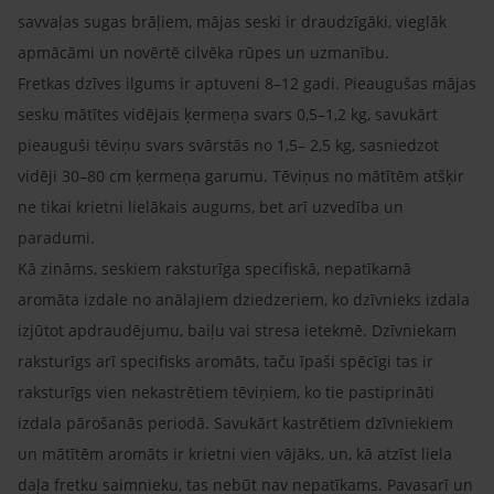
savvaļas sugas brāļiem, mājas seski ir draudzīgāki, vieglāk
apmācāmi un novērtē cilvēka rūpes un uzmanību.
Fretkas dzīves ilgums ir aptuveni 8–12 gadi. Pieaugušas mājas
sesku mātītes vidējais ķermeņa svars 0,5–1,2 kg, savukārt
pieauguši tēviņu svars svārstās no 1,5– 2,5 kg, sasniedzot
vidēji 30–80 cm ķermeņa garumu. Tēviņus no mātītēm atšķir
ne tikai krietni lielākais augums, bet arī uzvedība un
paradumi.
Kā zināms, seskiem raksturīga specifiskā, nepatīkamā
aromāta izdale no anālajiem dziedzeriem, ko dzīvnieks izdala
izjūtot apdraudējumu, baiļu vai stresa ietekmē. Dzīvniekam
raksturīgs arī specifisks aromāts, taču īpaši spēcīgi tas ir
raksturīgs vien nekastrētiem tēviņiem, ko tie pastiprināti
izdala pārošanās periodā. Savukārt kastrētiem dzīvniekiem
un mātītēm aromāts ir krietni vien vājāks, un, kā atzīst liela
daļa fretku saimnieku, tas nebūt nav nepatīkams. Pavasarī un