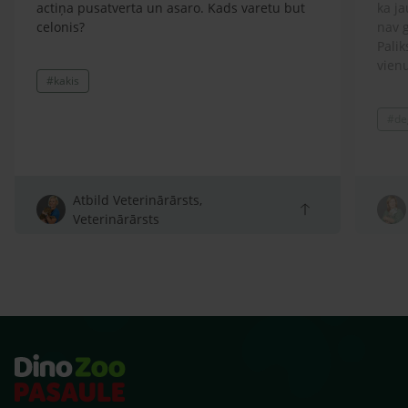
actiņa pusatverta un asaro. Kads varetu but
ka j
celonis?
nav g
Pali
vien
#kakis
#de
Atbild Veterinārārsts,
Veterinārārsts