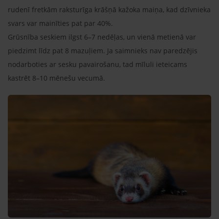
rudenī fretkām raksturīga krāšņā kažoka maiņa, kad dzīvnieka
svars var mainīties pat par 40%.
Grūsnība seskiem ilgst 6–7 nedēļas, un vienā metienā var
piedzimt līdz pat 8 mazuļiem. Ja saimnieks nav paredzējis
nodarboties ar sesku pavairošanu, tad mīluli ieteicams
kastrēt 8–10 mēnešu vecumā.