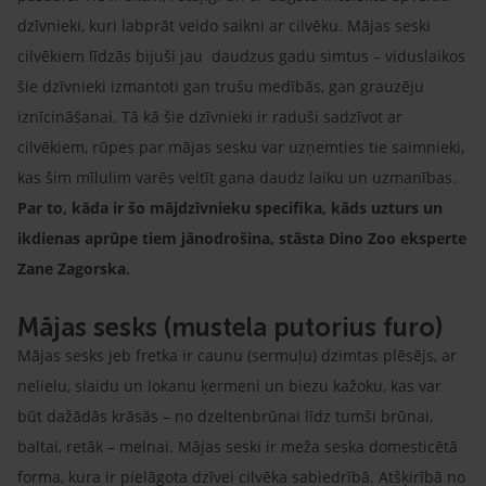
dzīvnieki, kuri labprāt veido saikni ar cilvēku. Mājas seski
cilvēkiem līdzās bijuši jau daudzus gadu simtus – viduslaikos
šie dzīvnieki izmantoti gan trušu medībās, gan grauzēju
iznīcināšanai. Tā kā šie dzīvnieki ir raduši sadzīvot ar
cilvēkiem, rūpes par mājas sesku var uzņemties tie saimnieki,
kas šim mīlulim varēs veltīt gana daudz laiku un uzmanības.
Par to, kāda ir šo mājdzīvnieku specifika, kāds uzturs un
ikdienas aprūpe tiem jānodrošina, stāsta Dino Zoo eksperte
Zane Zagorska.
Mājas sesks (mustela putorius furo)
Mājas sesks jeb fretka ir caunu (sermuļu) dzimtas plēsējs, ar
nelielu, slaidu un lokanu ķermeni un biezu kažoku, kas var
būt dažādās krāsās – no dzeltenbrūnai līdz tumši brūnai,
baltai, retāk – melnai. Mājas seski ir meža seska domesticētā
forma, kura ir pielāgota dzīvei cilvēka sabiedrībā. Atšķirībā no