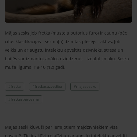
Mājas sesks jeb fretka (mustela putorius furo) ir caunu (pēc
citas klasifikācijas - sermuļu) dzimtas plēsējs - aktīvs, ļoti
veikls un ar augstu intelektu apveltīts dzīvnieks, stresā un
bailēs var izmantot anālos dziedzerus - izdalot smaku. Seska
mūža ilgums ir 8-10 (12) gadi.
#fretka
#fretkasuzvediba
#majassesks
#fretkasbarosana
Mājas seski kļuvuši par iemīļotiem mājdzīvniekiem visā
pasaulē. Tie ir aktīvi, rotaļīgi un ar augstu intelektu apveltīti