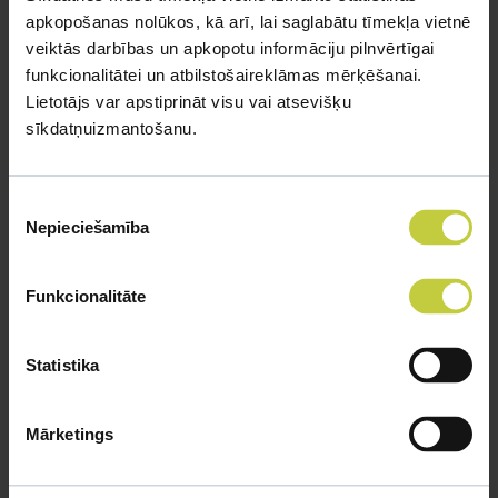
caurvēja un tiešiem saule stariem. Tāpat fretku būri nedrīkst
apkopošanas nolūkos, kā arī, lai saglabātu tīmekļa vietnē
novietot blakus sildelementiem. Būra tīrīšana un dezinfekcija
veiktās darbības un apkopotu informāciju pilnvērtīgai
jāveic aptuveni 1 reizi nedēļā, savukārt tualete jāiztīra katru
funkcionalitātei un atbilstošaireklāmas mērķēšanai.
dienu.
Lietotājs var apstiprināt visu vai atsevišķu
sīkdatņuizmantošanu.
Piekrišanas
Nepieciešamība
izvēle
Funkcionalitāte
Statistika
Mārketings