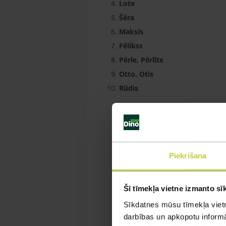
Lote
Šēra
Maksis
Fēlikss
Pērle, Pērlīte
Otto, Otis
Rūdis
Piekrišana
Šī tīmekļa vietne izmanto sī
Sīkdatnes mūsu tīmekļa vietn
darbības un apkopotu informāc