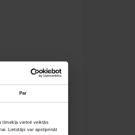
Par
 tīmekļa vietnē veiktās
i. Lietotājs var apstiprināt