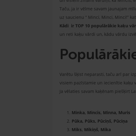
un visiem zināmi vārdiņi, kā Mincis, 
Taču, ja ir vēlme savam jaunajam mīlu
uz saucienu “ Minci, Minci, Minci!” ka
Kādi ir TOP 10 populārākie kaķu vā
un reti kaķu vārdi un, kādu vārdu izvēlē
Populārāki
Varētu šķist neparasti, taču arī par i
visiem pazīstamie un iecienītie kaķu
Ja vēlaties savam kaķēnam piešķirt La
Minka, Mincis, Minna, Muris
Pūka, Pūks, Pūciņš, Pūciņa
Miks, Mikiņš, Mika