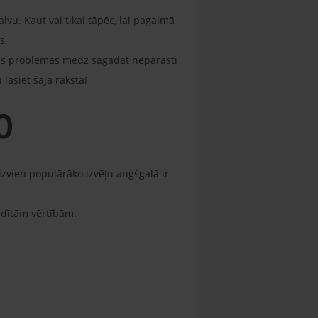
vu. Kaut vai tikai tāpēc, lai pagalmā
es.
s problēmas mēdz sagādāt neparasti
 lasiet šajā rakstā!
10
aizvien populārāko izvēļu augšgalā ir
audītām vērtībām.