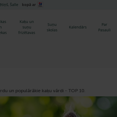
ētiņš, Šalle
kopā ar
ikas
Kaķu un
Suņu
Par
n
suņu
Kalendārs
skolas
Pasauli
ekas
frizētavas
ārdu un populārākie kaķu vārdi - TOP 10.