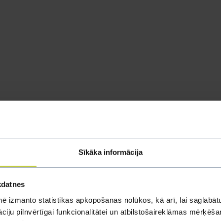
Sīkāka informācija
kdatnes
ē izmanto statistikas apkopošanas nolūkos, kā arī, lai saglabātu
iju pilnvērtīgai funkcionalitātei un atbilstošaireklāmas mērķēšana