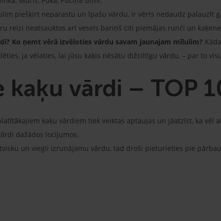
Minka, Muris, Pūka, Pūciņa utml.
lim piešķirt neparastu un īpašu vārdu, ir vērts nedaudz palauzīt gal
tru reizi neatsauktos arī vesels bariņš citi piemājas runči un kaķen
rdi? Ko ņemt vērā izvēloties vārdu savam jaunajam mīlulim?
Kāda
ties, ja vēlaties, lai jūsu kaķis nēsātu dižciltīgu vārdu, – par to visu
e kaķu vārdi – TOP 
zplatītākajiem kaķu vārdiem tiek veiktas aptaujas un jāatzīst, ka vēl 
 vārdi dažādos locījumos.
tvisku un viegli izrunājamu vārdu, tad droši pieturieties pie pārb