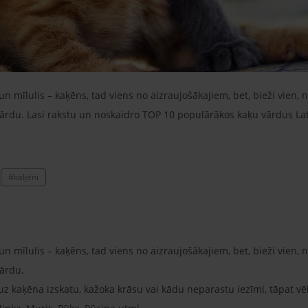
 un mīlulis – kaķēns, tad viens no aizraujošākajiem, bet, bieži vien
 vārdu. Lasi rakstu un noskaidro TOP 10 populārākos kaķu vārdus La
#kaķēni
 un mīlulis – kaķēns, tad viens no aizraujošākajiem, bet, bieži vien
vārdu.
s uz kaķēna izskatu, kažoka krāsu vai kādu neparastu iezīmi, tāpat vē