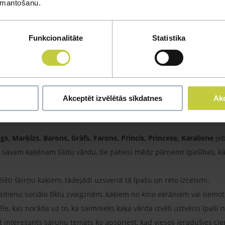
izmantošanu.
Funkcionalitāte
Statistika
vārdi
Akceptēt izvēlētās sīkdatnes
Akc
 nēsātu aristokrātisku vārdu, ir vērts smelties idejas no
Britu Karaļn
gs, Marķīzs, Barons, Grāfs, Farons, Princis, Princese, Karaliene
jeb
ties savam kaķēnam šādu vārdu, tie patiesi mēdz pārņemt īpašības, 
zvēlēti šķirņu kaķiem, tādejādi uzsverot tā īpašo un reto izcelsmi.
ūsdienu sociālo tīklu zvaigznēm, kaķiem no kino ekrāniem vai ņemo
vēle, kas norāda uz to, ka saimnieks kaķa vārda izvēli uztvēris īpaši 
t interesants sarunu temats ko apspriest, kad viesos ieradušies ci