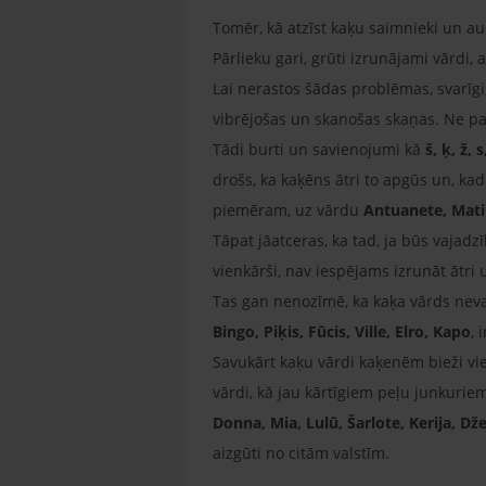
Tomēr, kā atzīst kaķu saimnieki un audz
Pārlieku gari, grūti izrunājami vārdi, a
Lai nerastos šādas problēmas, svarīgi
vibrējošas un skanošas skaņas. Ne par 
Tādi burti un savienojumi kā
š, ķ, ž, s
drošs, ka kaķēns ātri to apgūs un, kad
piemēram, uz vārdu
Antuanete, Mati
Tāpat jāatceras, ka tad, ja būs vajadz
vienkārši, nav iespējams izrunāt ātri un
Tas gan nenozīmē, ka kaķa vārds neva
Bingo, Piķis, Fūcis, Ville, Elro, Kapo
, 
Savukārt kaķu vārdi kaķenēm bieži vien
vārdi, kā jau kārtīgiem peļu junkurie
Donna, Mia, Lulū, Šarlote, Kerija, Dže
aizgūti no citām valstīm.