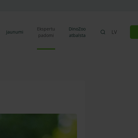
Ekspertu
DinoZoo
LV
Jaunumi
padomi
atbalsta