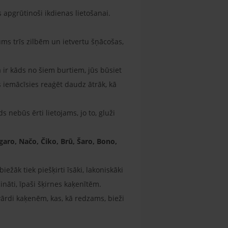
s apgrūtinoši ikdienas lietošanai.
ums trīs zilbēm un ietvertu šņācošas,
 ir kāds no šiem burtiem, jūs būsiet
s iemācīsies reaģēt daudz ātrāk, kā
 nebūs ērti lietojams, jo to, gluži
garo, Načo, Čiko, Brū, Šaro, Bono,
ežāk tiek piešķirti īsāki, lakoniskāki
ināti, īpaši šķirnes kaķenītēm.
 vārdi kaķenēm, kas, kā redzams, bieži