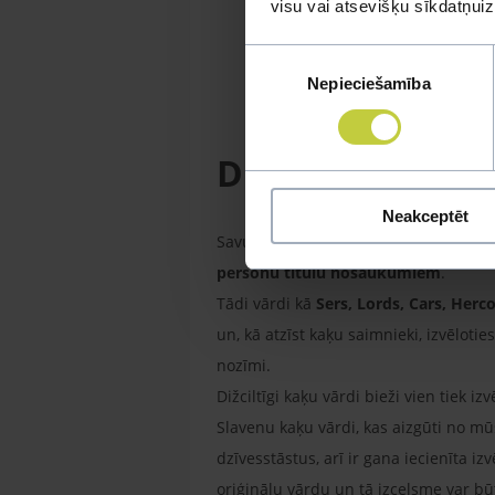
visu vai atsevišķu sīkdatņu
Piekrišanas
Nepieciešamība
izvēle
Dižciltīgi kaķu 
Neakceptēt
Savukārt, ja vēlaties, lai jūsu mīlulis
personu titulu nosaukumiem
.
Tādi vārdi kā
Sers, Lords, Cars, Herco
un, kā atzīst kaķu saimnieki, izvēlo
nozīmi.
Dižciltīgi kaķu vārdi bieži vien tiek i
Slavenu kaķu vārdi, kas aizgūti no m
dzīvesstāstus, arī ir gana iecienīta iz
oriģinālu vārdu un tā izcelsme var bū