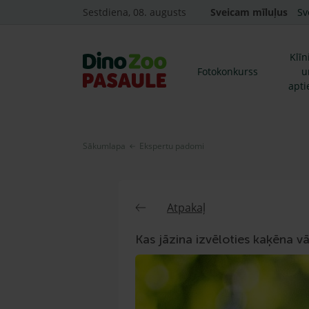
Sestdiena, 08. augusts
Sveicam mīluļus
Sv
Klīn
Fotokonkurss
u
apti
Sākumlapa
Ekspertu padomi
Atpakaļ
Kas jāzina izvēloties kaķēna v