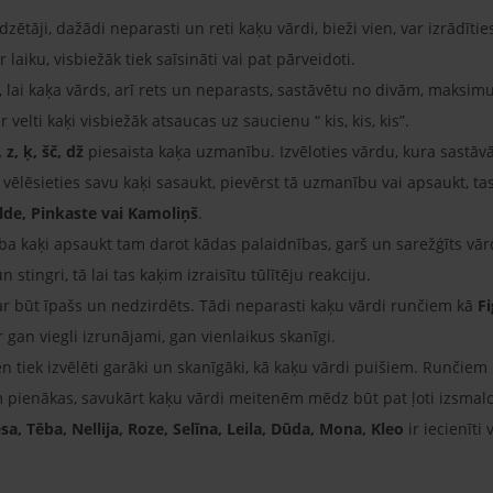
ētāji, dažādi neparasti un reti kaķu vārdi, bieži vien, var izrādītie
r laiku, visbiežāk tiek saīsināti vai pat pārveidoti.
, lai kaķa vārds, arī rets un neparasts, sastāvētu no divām, maksim
velti kaķi visbiežāk atsaucas uz saucienu “ kis, kis, kis”.
, z, ķ, šč, dž
piesaista kaķa uzmanību. Izvēloties vārdu, kura sastāvā
 vēlēsieties savu kaķi sasaukt, pievērst tā uzmanību vai apsaukt, ta
lde, Pinkaste vai Kamoliņš
.
ība kaķi apsaukt tam darot kādas palaidnības, garš un sarežģīts vārds
 stingri, tā lai tas kaķim izraisītu tūlītēju reakciju.
r būt īpašs un nedzirdēts. Tādi neparasti kaķu vārdi runčiem kā
Fi
ir gan viegli izrunājami, gan vienlaikus skanīgi.
 tiek izvēlēti garāki un skanīgāki, kā kaķu vārdi puišiem. Runčiem bi
m pienākas, savukārt kaķu vārdi meitenēm mēdz būt pat ļoti izsmalc
sa, Tēba, Nellija, Roze, Selīna, Leila, Dūda, Mona, Kleo
ir iecienīti