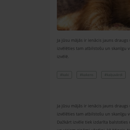
Ja jūsu mājās ir ienācis jauns draugs
izvēlēties tam atbilstošu un skanīgu
izvēlē.
#kaki
#kakens
#kaķuvārdi
Ja jūsu mājās ir ienācis jauns draugs
izvēlēties tam atbilstošu un skanīgu 
Dažkārt izvēle tiek izdarīta balstotie