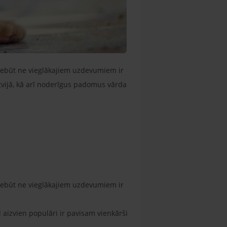
, nebūt ne vieglākajiem uzdevumiem ir
tvijā, kā arī noderīgus padomus vārda
, nebūt ne vieglākajiem uzdevumiem ir
l aizvien populāri ir pavisam vienkārši