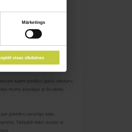
Mārketings
eptēt visas sīkdatnes
ama un citu tautu augstdzimušu
kuram kaķim piešķirs īpašu raksturu,
kādas mums asociējas ar šo vārdu
t par piemēru varonīgu kaķu
nopietni. Tādejādi kaķis izceļas ar
emiņi.