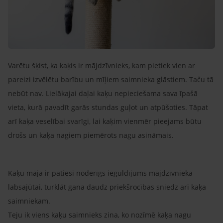
Varētu šķist, ka kaķis ir mājdzīvnieks, kam pietiek vien ar
pareizi izvēlētu barību un mīļiem saimnieka glāstiem. Taču tā
nebūt nav. Lielākajai daļai kaķu nepieciešama sava īpašā
vieta, kurā pavadīt garās stundas guļot un atpūšoties. Tāpat
arī kaķa veselībai svarīgi, lai kaķim vienmēr pieejams būtu
drošs un kaķa nagiem piemērots nagu asināmais.
Kaķu māja ir patiesi noderīgs ieguldījums mājdzīvnieka
labsajūtai, turklāt gana daudz priekšrocības sniedz arī kaķa
saimniekam.
Teju ik viens kaķu saimnieks zina, ko nozīmē kaķa nagu