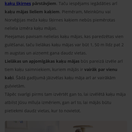
kaķu šķirnes
pārstāvjiem
. Taču iespējams iegādāties arī
kaķu mājas lieliem kaķiem
. Piemēram, Meinkūnu vai
Norvēģijas meža kaķu šķirnes kaķiem nebūs piemērotas
neliela izmēra kaķu mājas.
Pieejamas pavisam nelielas kaķu mājas, kas paredzētas vien
gulēšanai, taču lielākas kaķu mājas var būt 1, 50 m līdz pat 2
m augstas un aizņemt gana daudz vietas.
Lielākas un apjomīgākas kaķu mājas
būs pareizā izvēle arī
tiem kaķu saimniekiem, kuriem mājās ir
vairāk par vienu
kaķi
. Šādā gadījumā jāizvēlas kaķu māja arī ar vairākām
guļvietām.
Tāpēc svarīgi pirms tam izvērtēt gan to, lai izvēlētā kaķu māja
atbilst Jūsu mīluļa izmēriem, gan arī to, lai mājās būtu
pietiekmi daudz vietas, kur to novietot.