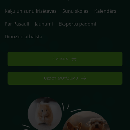
Kaķu un suņu frizētavas
Suņu skolas
Kalendārs
Par Pasauli
Jaunumi
Ekspertu padomi
DinoZoo atbalsta
E-VEIKALS
UZDOT JAUTĀJUMU