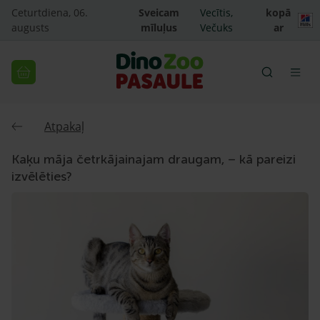
Ceturtdiena, 06.
Sveicam
Vecītis,
kopā
augusts
mīluļus
Večuks
ar
Atpakaļ
Kaķu māja četrkājainajam draugam, – kā pareizi
izvēlēties?