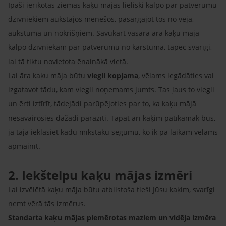
Īpaši ierīkotas ziemas kaķu mājas lieliski kalpo par patvērumu
dzīvniekiem aukstajos mēnešos, pasargājot tos no vēja,
aukstuma un nokrišņiem. Savukārt vasarā āra kaķu māja
kalpo dzīvniekam par patvērumu no karstuma, tāpēc svarīgi,
lai tā tiktu novietota ēnainākā vietā.
Lai āra kaķu māja būtu
viegli kopjama
, vēlams iegādāties vai
izgatavot tādu, kam viegli noņemams jumts. Tas ļaus to viegli
un ērti iztīrīt, tādejādi parūpējoties par to, ka kaķu mājā
nesavairosies dažādi parazīti. Tāpat arī kaķim patīkamāk būs,
ja tajā ieklāsiet kādu mīkstāku segumu, ko ik pa laikam vēlams
apmainīt.
2. Iekštelpu kaķu mājas izmēri
Lai izvēlētā kaķu māja būtu atbilstoša tieši Jūsu kaķim, svarīgi
ņemt vērā tās izmērus.
Standarta kaķu mājas piemērotas maziem un vidēja izmēra