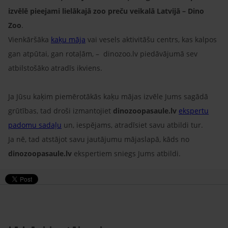
izvēlē pieejami lielākajā zoo preču veikalā Latvijā – Dino
Zoo
.
Vienkāršāka
kaķu māja
vai vesels aktivitāšu centrs, kas kalpos
gan atpūtai, gan rotaļām, – dinozoo.lv piedāvājumā sev
atbilstošāko atradīs ikviens.
Ja Jūsu kaķim piemērotākās kaķu mājas izvēle Jums sagādā
grūtības, tad droši izmantojiet
dinozoopasaule.lv
ekspertu
padomu sadaļu
un, iespējams, atradīsiet savu atbildi tur.
Ja nē, tad atstājot savu jautājumu mājaslapā, kāds no
dinozoopasaule.lv
ekspertiem sniegs Jums atbildi.