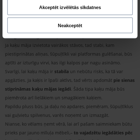
4. Kvalitāte un materiāls
Akceptēt izvēlētās sīkdatnes
Izvēloties kaķu māju jāizvērtē arī izvēlētās kaķu mājas
kvalitāte, kā arī tas, no kādiem materiāliem tā izgatavota.
Neakceptēt
Lielākoties kaķu mājas izgatavotas ar mīkstu plīša apdari, kas
būs gana izturīga un arī patīkama kaķim.
Ja kaķu māja izvietota vairākos stāvos, tad stabi, kam
piestiprinātas aliņas, šūpuļtīkli vai platformas gulēšanai, būs
aptīti ar izturīgu virvi, kas ilgi kalpos par nagu asināmo.
Svarīgi, lai kaķu māja ir
stabila
un nebūtu risks, ka tā var
apgāzties. Ja kaķis ir īpaši aktīvs, tad vērts apdomāt
pie sienas
stiprināmas kaķu mājas iegādi
. Šāda tipa kaķu māja būs
piemērota arī lielākiem un smagākiem kaķiem.
Papildu pluss būs, ja daļu no apdares, piemēram, šūpuļtīklus
vai guļvietu spilvenus, varēs noņemt un izmazgāt.
Nianse, ko vēlams ņemt vērā, lai arī pašam saimniekam būtu
prieks par jauno mīluļa mēbeli,–
to vajadzētu iegādāties pēc