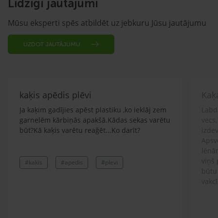
Līdzīgi jautājumi
Mūsu eksperti spēs atbildēt uz jebkuru Jūsu jautājumu
UZDOT JAUTĀJUMU
kaķis apēdis plēvi
Kaķ
Ja kaķim gadījies apēst plastiku ,ko ieklāj zem
Labd
garnelēm kārbiņās apakšā.Kādas sekas varētu
vecs,
būt?Kā kaķis varētu reağēt...Ko darīt?
izdev
Apsv
lēnām
viņš
#kakis
#apedis
#plevi
būtu
vakcī