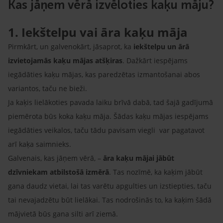
Kas jāņem vērā izvēloties kaķu māju?
1. Iekštelpu vai āra kaķu māja
Pirmkārt, un galvenokārt, jāsaprot, ka
iekštelpu un ārā
izvietojamās kaķu mājas atšķiras
. Dažkārt iespējams
iegādāties kaķu mājas, kas paredzētas izmantošanai abos
variantos, taču ne bieži.
Ja kaķis lielākoties pavada laiku brīvā dabā, tad šajā gadījumā
piemērota būs koka kaķu māja. Šādas kaķu mājas iespējams
iegādāties veikalos, taču tādu pavisam viegli var pagatavot
arī kaķa saimnieks.
Galvenais, kas jāņem vērā, –
āra kaķu mājai jābūt
dzīvniekam atbilstošā izmērā
. Tas nozīmē, ka kaķim jābūt
gana daudz vietai, lai tas varētu apgulties un izstiepties, taču
tai nevajadzētu būt lielākai. Tas nodrošinās to, ka kaķim šādā
mājvietā būs gana silti arī ziemā.