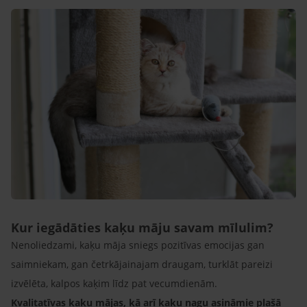
Kur iegādāties kaķu māju savam mīlulim?
Nenoliedzami, kaķu māja sniegs pozitīvas emocijas gan
saimniekam, gan četrkājainajam draugam, turklāt pareizi
izvēlēta, kalpos kaķim līdz pat vecumdienām.
Kvalitatīvas kaķu mājas, kā arī kaķu nagu asināmie plašā