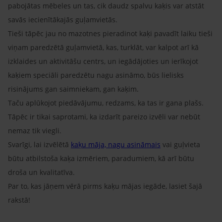
pabojātas mēbeles un tas, cik daudz spalvu kaķis var atstāt
savās iecienītākajās guļamvietās.
Tieši tāpēc jau no mazotnes pieradinot kaķi pavadīt laiku tieši
viņam paredzētā guļamvietā, kas, turklāt, var kalpot arī kā
izklaides un aktivitāšu centrs, un iegādājoties un ierīkojot
kaķiem speciāli paredzētu nagu asināmo, būs lielisks
risinājums gan saimniekam, gan kaķim.
Taču aplūkojot piedāvājumu, redzams, ka tas ir gana plašs.
Tāpēc ir tikai saprotami, ka izdarīt pareizo izvēli var nebūt
nemaz tik viegli.
Svarīgi, lai izvēlētā
kaķu māja, nagu asināmais
vai guļvieta
būtu atbilstoša kaķa izmēriem, paradumiem, kā arī būtu
droša un kvalitatīva.
Par to, kas jāņem vērā pirms kaķu mājas iegāde, lasiet šajā
rakstā!