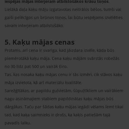
iespējas mājas interjeram atbilstošākos krāsu toņos
.
Lielākā daļa kaķu māju izgatavotas neitrālos bēšos, tumši vai
gaiši pelēcīgos un brūnos toņos, lai būtu iespējams izvēlēties
savam interjeram atbilstošāko.
5. Kaķu mājas cenas
Protams, arī cena ir svarīga, kad jāizdara izvēle, kāda būs
piemērotākā kaķu māja. Cena kaķu mājām svārstās robežās
no 30 līdz pat 500 un vairāk Eiro.
Tas, kas nosaka kaķu mājas cenu ir tās izmēri, cik stāvos kaķu
māja izvietota, kā arī materiālu kvalitāte.
Sarežģītākas, ar papildu guļvietām, šūpuļtīkliem un vairākiem
nagu asināmajiem stabiem papildinātas kaķu mājas būs
dārgākas. Taču par šādas kaķu mājas iegādi vēlams lemt tikai
tad, kad kaķa saimnieks ir drošs, ka kaķis patiešām tajā
pavadīs laiku.