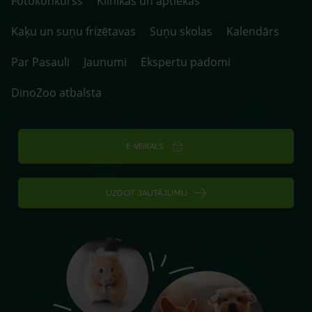
Fotokonkurss
Klīnikas un aptiekas
Kaķu un suņu frizētavas
Suņu skolas
Kalendārs
Par Pasauli
Jaunumi
Ekspertu padomi
DinoZoo atbalsta
E-VEIKALS
UZDOT JAUTĀJUMU