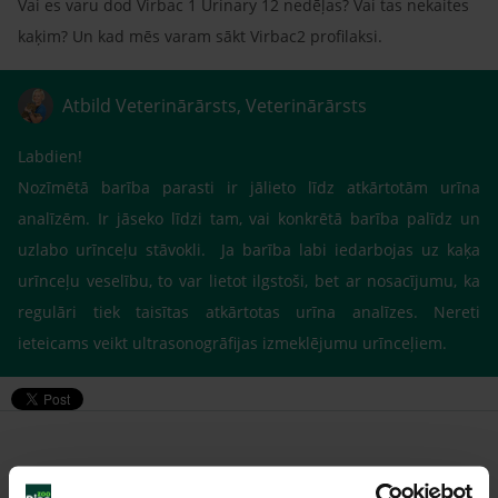
Vai es varu dod Virbac 1 Urinary 12 nedēļas? Vai tas nekaites
kaķim? Un kad mēs varam sākt Virbac2 profilaksi.
Atbild Veterinārārsts, Veterinārārsts
Labdien!
Nozīmētā barība parasti ir jālieto līdz atkārtotām urīna
analīzēm. Ir jāseko līdzi tam, vai konkrētā barība palīdz un
uzlabo urīnceļu stāvokli. Ja barība labi iedarbojas uz kaķa
urīnceļu veselību, to var lietot ilgstoši, bet ar nosacījumu, ka
regulāri tiek taisītas atkārtotas urīna analīzes. Nereti
ieteicams veikt ultrasonogrāfijas izmeklējumu urīnceļiem.