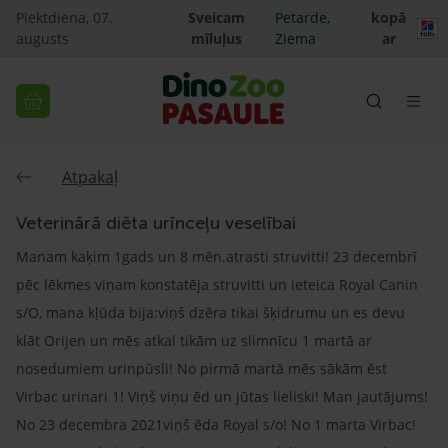
Piektdiena, 07.
Sveicam
Petarde,
kopā
augusts
mīluļus
Ziema
ar
Atpakaļ
Veterinārā diēta urīnceļu veselībai
Manam kaķim 1gads un 8 mēn.atrasti struvitti! 23 decembrī
pēc lēkmes viņam konstatēja struvitti un ieteica Royal Canin
s/O, mana kļūda bija:viņš dzēra tikai šķidrumu un es devu
klāt Orijen un mēs atkal tikām uz slimnīcu 1 martā ar
nosedumiem urinpūsli! No pirmā martā mēs sākām ēst
Virbac urinari 1! Viņš viņu ēd un jūtas lieliski! Man jautājums!
No 23 decembra 2021viņš ēda Royal s/o! No 1 marta Virbac!