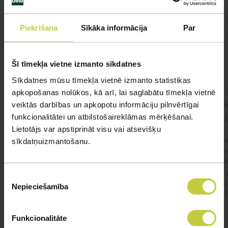
Līdzīgi jautājumi
Mūsu eksperti spēs atbildēt uz jebkuru Jūsu jautājumu
Piekrišana
Sīkāka informācija
Par
UZDOT JAUTĀJUMU
Šī tīmekļa vietne izmanto sīkdatnes
Sīkdatnes mūsu tīmekļa vietnē izmanto statistikas
apkopošanas nolūkos, kā arī, lai saglabātu tīmekļa vietnē
kaķis apēdis plēvi
Kaķ
veiktās darbības un apkopotu informāciju pilnvērtīgai
funkcionalitātei un atbilstošaireklāmas mērķēšanai.
Ja kaķim gadījies apēst plastiku ,ko ieklāj zem
Labd
Lietotājs var apstiprināt visu vai atsevišķu
garnelēm kārbiņās apakšā.Kādas sekas varētu
vecs,
būt?Kā kaķis varētu reağēt...Ko darīt?
izdev
sīkdatņuizmantošanu.
Apsv
lēnām
viņš
#kakis
#apedis
#plevi
Piekrišanas
būtu
Nepieciešamība
izvēle
vakcī
Funkcionalitāte