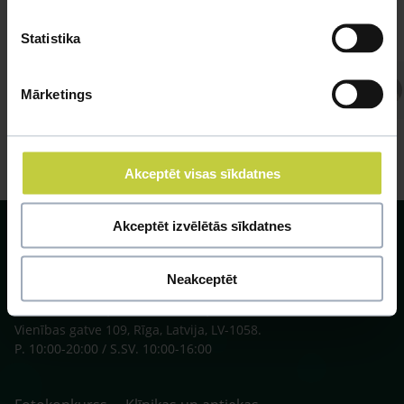
Statistika
Atbild Veterinārārsts,
Mārketings
Veterinārārsts
Akceptēt visas sīkdatnes
Akceptēt izvēlētās sīkdatnes
Neakceptēt
SIA ZOO Centrs, LV40003622166,
Vienības gatve 109, Rīga, Latvija, LV-1058.
P. 10:00-20:00 / S.SV. 10:00-16:00