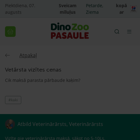
Piektdiena, 07.
Sveicam
Petarde,
kopā
augusts
mīluļus
Ziema
ar
Atpakaļ
Vetārsta vizītes cenas
Cik maksā parasta pārbaude kaķim?
#kaki
Atbild Veterinārārsts, Veterinārārsts
Vizīte pie veterinārārsta maksā, sākot no 5-10Ls.