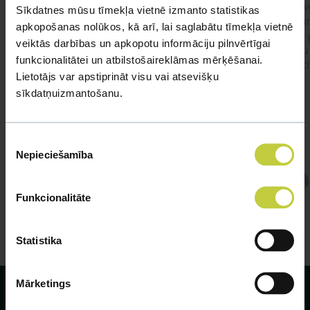
Apsv
Sīkdatnes mūsu tīmekļa vietnē izmanto statistikas
lēnām
apkopošanas nolūkos, kā arī, lai saglabātu tīmekļa vietnē
viņš
#kakis
#apedis
#plevi
veiktās darbības un apkopotu informāciju pilnvērtīgai
būtu
funkcionalitātei un atbilstošaireklāmas mērķēšanai.
vakcī
Lietotājs var apstiprināt visu vai atsevišķu
sīkdatņuizmantošanu.
Piekrišanas
Nepieciešamība
izvēle
Atbild Veterinārārsts,
Veterinārārsts
Funkcionalitāte
Statistika
Mārketings