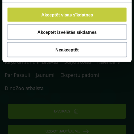
Akceptēt visas sīkdatnes
SIA ZOO Centrs, LV40003622166,
Vienības gatve 109, Rīga, Latvija, LV-1058.
P. 10:00-20:00 / S.SV. 10:00-16:00
Akceptēt izvēlētās sīkdatnes
Fotokonkurss
Klīnikas un aptiekas
Neakceptēt
Kaķu un suņu frizētavas
Suņu skolas
Kalendārs
Par Pasauli
Jaunumi
Ekspertu padomi
DinoZoo atbalsta
E-VEIKALS
UZDOT JAUTĀJUMU