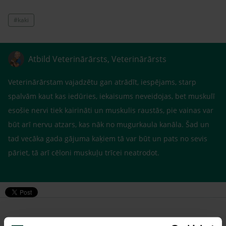
#kaki
Atbild Veterinārārsts, Veterinārārsts
Veterinārārstam vajadzētu gan atrādīt, iespējams, starp
spalvām kaut kas iedūries, iekaisums neveidojas, bet muskulī
esošie nervi tiek kairināti un muskulis raustās, pie vainas var
būt arī nervu atzars, kas nāk no mugurkaula kanāla. Šad un
tad vecāka gada gājuma kaķiem tā var būt un pats no sevis
pāriet, tā arī cēloni muskuļu trīcei neatrodot.