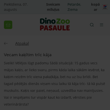
Piektdiena, 07.
Sveicam
Petarde,
kopā
augusts
mīluļus
Ziema
ar
Atpakaļ
Vecam kaķītim trīc kāja
Sveiki! Vēlējos lūgt padomu šādā situācijā: 15 gadus vecs
mājas kaķis, ar lieko svaru, pirms kāda laika sākām ievērot, ka
kaķim reizēm trīc viena pakaļkāja, bet nu uz īsu brīdi. Bet
tagad pēdējās dienās viņam visu laiku tā kāja trīc- tā kā pulsē
muskulis. Kaķis var paiet, neņaud, uzvedība nav mainījusies.
Vai ir iespējams tur vispār kaut ko izdarīt, vērsties pie
veterinārārsta?