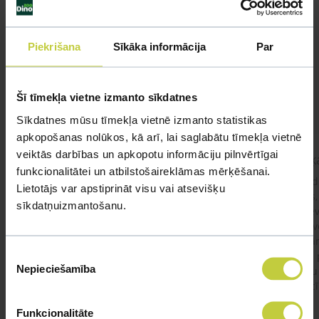
Līdzīgi jautājumi
Piekrišana
Sīkāka informācija
Par
Mūsu eksperti spēs atbildēt uz jebkuru Jūsu jautājumu
UZDOT JAUTĀJUMU
Šī tīmekļa vietne izmanto sīkdatnes
Sīkdatnes mūsu tīmekļa vietnē izmanto statistikas
apkopošanas nolūkos, kā arī, lai saglabātu tīmekļa vietnē
veiktās darbības un apkopotu informāciju pilnvērtīgai
kaķis apēdis plēvi
Kaķ
funkcionalitātei un atbilstošaireklāmas mērķēšanai.
Ja kaķim gadījies apēst plastiku ,ko ieklāj zem
Labd
Lietotājs var apstiprināt visu vai atsevišķu
garnelēm kārbiņās apakšā.Kādas sekas varētu
vecs,
sīkdatņuizmantošanu.
būt?Kā kaķis varētu reağēt...Ko darīt?
izdev
Apsv
lēnām
Piekrišanas
viņš
#kakis
#apedis
#plevi
Nepieciešamība
būtu
izvēle
vakcī
Funkcionalitāte