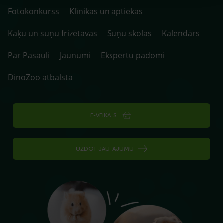
Fotokonkurss
Klīnikas un aptiekas
Kaķu un suņu frizētavas
Suņu skolas
Kalendārs
Par Pasauli
Jaunumi
Ekspertu padomi
DinoZoo atbalsta
E-VEIKALS
UZDOT JAUTĀJUMU