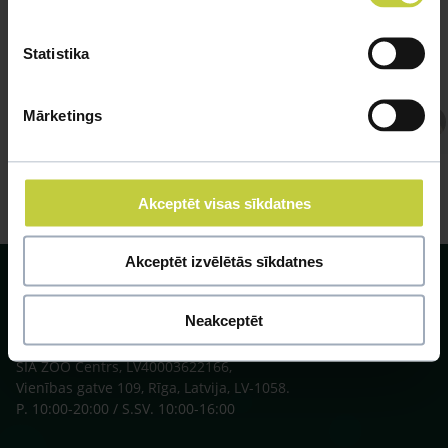
Statistika
Mārketings
Atbild Veterinārārsts,
Veterinārārsts
Akceptēt visas sīkdatnes
Akceptēt izvēlētās sīkdatnes
Neakceptēt
SIA ZOO Centrs, LV40003622166,
Vienības gatve 109, Rīga, Latvija, LV-1058.
P. 10:00-20:00 / S.SV. 10:00-16:00