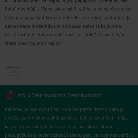
ar runci daroties. Un tagad, ir jau pagājušas 2 nedēlās ,kad
Raibā nav mājās. Viens saka-varbūt stārķis aiznesa.Otrs saka-
Varbūt aizgāja kaut kur dzemdēt.Bet man radās jautājums-Ja
Raibās māte ir dzemdējusi istabā,tad Raibā(tā būtu 1mā
reize) varētu izlemt dzemdēt kaut kur laukā? Un vai tiešām
stārķi mēdz paņemt kaķus?
#kaki
Atbild Veterinārārsts, Veterinārārsts
Kaķenes parasti nozūd pāris dienas pirms dzemdībām, ja
nevēlas saimniekam atklāt kaķēnus, bet, ja kaķenīte ir mājas
kaķis, tad parasti tās dzemdē mājās vai šķūnī. Stārķi
pieaugušu kaķi nevar aiznest, kaķēnu gan. Vainojamas var būt