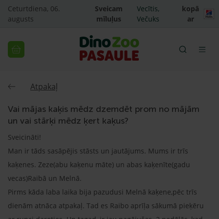
Ceturtdiena, 06.
Sveicam
Vecītis,
kopā
augusts
mīluļus
Večuks
ar
Atpakaļ
Vai mājas kaķis mēdz dzemdēt prom no mājām
un vai stārķi mēdz ķert kaķus?
Sveicināti!
Man ir tāds sasāpējis stāsts un jautājums. Mums ir trīs
kaķenes. Zeze(abu kaķenu māte) un abas kaķenīte(gadu
vecas)Raibā un Melnā.
Pirms kāda laba laika bija pazudusi Melnā kaķene,pēc trīs
dienām atnāca atpakaļ. Tad es Raibo aprīļa sākumā pieķēru