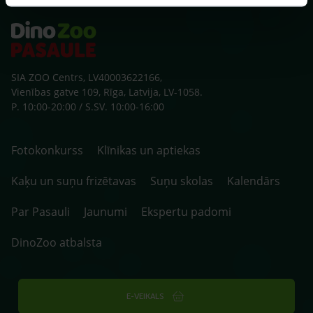
SIA ZOO Centrs, LV40003622166,
Vienības gatve 109, Rīga, Latvija, LV-1058.
P. 10:00-20:00 / S.SV. 10:00-16:00
Fotokonkurss
Klīnikas un aptiekas
Kaķu un suņu frizētavas
Suņu skolas
Kalendārs
Par Pasauli
Jaunumi
Ekspertu padomi
DinoZoo atbalsta
E-VEIKALS