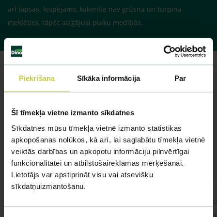
arī lapsas. Iespējams, kaķenīte nav grūsna un turpina
meklēties, tāpēc aizgājusi puiku medībās.
Piekrišana
Sīkāka informācija
Par
Līdzīgi jautājumi
Šī tīmekļa vietne izmanto sīkdatnes
Sīkdatnes mūsu tīmekļa vietnē izmanto statistikas
Mūsu eksperti spēs atbildēt uz jebkuru Jūsu jautājumu
apkopošanas nolūkos, kā arī, lai saglabātu tīmekļa vietnē
veiktās darbības un apkopotu informāciju pilnvērtīgai
UZDOT JAUTĀJUMU
funkcionalitātei un atbilstošaireklāmas mērķēšanai.
Lietotājs var apstiprināt visu vai atsevišķu
sīkdatņuizmantošanu.
kaķis apēdis plēvi
Kaķ
Ja kaķim gadījies apēst plastiku ,ko ieklāj zem
Labd