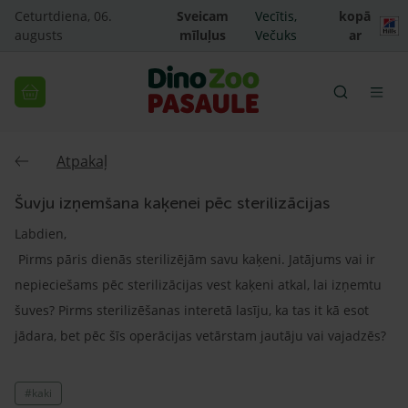
Ceturtdiena, 06.
Sveicam
Vecītis,
kopā
augusts
mīluļus
Večuks
ar
Atpakaļ
Šuvju izņemšana kaķenei pēc sterilizācijas
Labdien,
Pirms pāris dienās sterilizējām savu kaķeni. Jatājums vai ir
nepieciešams pēc sterilizācijas vest kaķeni atkal, lai izņemtu
šuves? Pirms sterilizēšanas interetā lasīju, ka tas it kā esot
jādara, bet pēc šīs operācijas vetārstam jautāju vai vajadzēs?
#kaki