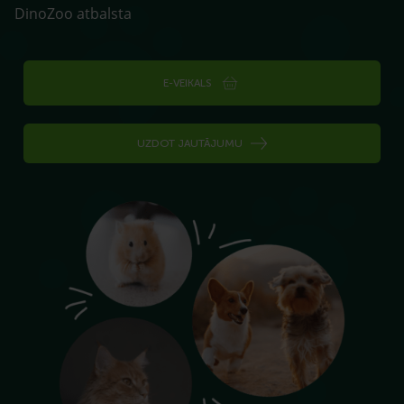
DinoZoo atbalsta
E-VEIKALS
UZDOT JAUTĀJUMU