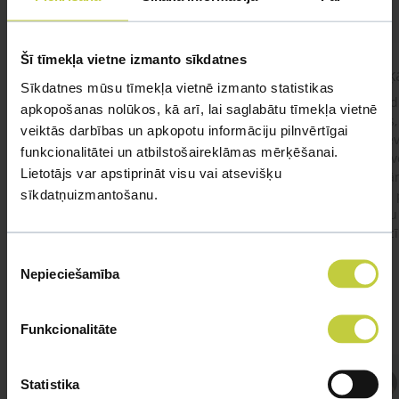
Šī tīmekļa vietne izmanto sīkdatnes
kaķis apēdis plēvi
Kaķ
Sīkdatnes mūsu tīmekļa vietnē izmanto statistikas
Ja kaķim gadījies apēst plastiku ,ko ieklāj zem
Labd
apkopošanas nolūkos, kā arī, lai saglabātu tīmekļa vietnē
garnelēm kārbiņās apakšā.Kādas sekas varētu
vecs,
veiktās darbības un apkopotu informāciju pilnvērtīgai
būt?Kā kaķis varētu reağēt...Ko darīt?
izdev
funkcionalitātei un atbilstošaireklāmas mērķēšanai.
Apsv
Lietotājs var apstiprināt visu vai atsevišķu
lēnām
sīkdatņuizmantošanu.
viņš
#kakis
#apedis
#plevi
būtu
vakcī
Piekrišanas
Nepieciešamība
izvēle
Funkcionalitāte
Atbild Veterinārārsts,
Statistika
Veterinārārsts