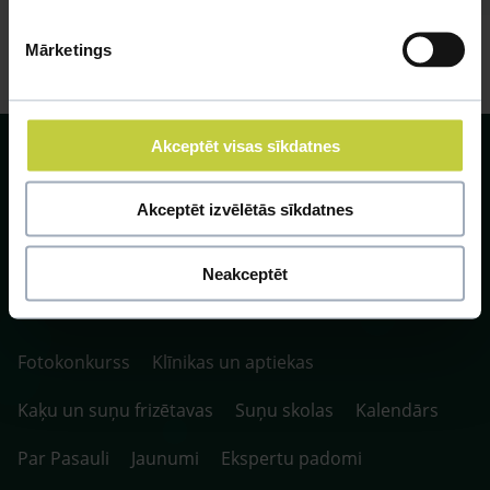
Mārketings
Akceptēt visas sīkdatnes
Akceptēt izvēlētās sīkdatnes
SIA ZOO Centrs, LV40003622166,
Vienības gatve 109, Rīga, Latvija, LV-1058.
Neakceptēt
P. 10:00-20:00 / S.SV. 10:00-16:00
Fotokonkurss
Klīnikas un aptiekas
Kaķu un suņu frizētavas
Suņu skolas
Kalendārs
Par Pasauli
Jaunumi
Ekspertu padomi