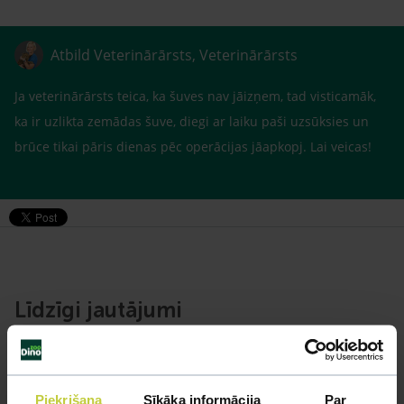
Atbild Veterinārārsts, Veterinārārsts
Ja veterinārārsts teica, ka šuves nav jāizņem, tad visticamāk,
ka ir uzlikta zemādas šuve, diegi ar laiku paši uzsūksies un
brūce tikai pāris dienas pēc operācijas jāapkopj. Lai veicas!
Līdzīgi jautājumi
Mūsu eksperti spēs atbildēt uz jebkuru Jūsu jautājumu
UZDOT JAUTĀJUMU
Piekrišana
Sīkāka informācija
Par