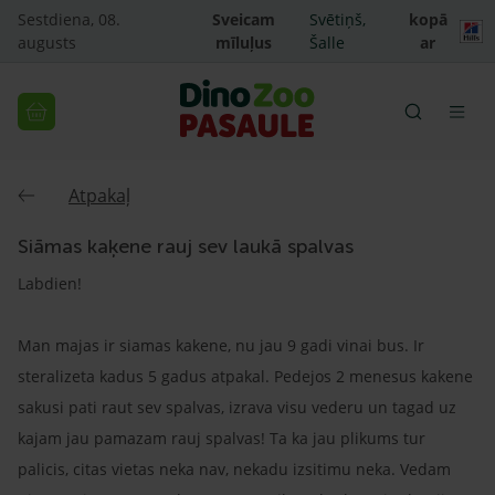
Sestdiena, 08.
Sveicam
Svētiņš,
kopā
augusts
mīluļus
Šalle
ar
Atpakaļ
Siāmas kaķene rauj sev laukā spalvas
Labdien!
Man majas ir siamas kakene, nu jau 9 gadi vinai bus. Ir
steralizeta kadus 5 gadus atpakal. Pedejos 2 menesus kakene
sakusi pati raut sev spalvas, izrava visu vederu un tagad uz
kajam jau pamazam rauj spalvas! Ta ka jau plikums tur
palicis, citas vietas neka nav, nekadu izsitimu neka. Vedam