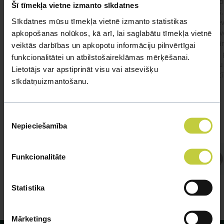
Ja kaķim gadījies apēst plastiku ,ko ieklāj zem
Labd
Šī tīmekļa vietne izmanto sīkdatnes
garnelēm kārbiņās apakšā.Kādas sekas varētu
vecs,
Sīkdatnes mūsu tīmekļa vietnē izmanto statistikas
būt?Kā kaķis varētu reağēt...Ko darīt?
izdev
Apsv
apkopošanas nolūkos, kā arī, lai saglabātu tīmekļa vietnē
lēnām
veiktās darbības un apkopotu informāciju pilnvērtīgai
viņš
#kakis
#apedis
#plevi
funkcionalitātei un atbilstošaireklāmas mērķēšanai.
būtu
Lietotājs var apstiprināt visu vai atsevišķu
vakcī
sīkdatņuizmantošanu.
Piekrišanas
Nepieciešamība
izvēle
Atbild Veterinārārsts,
Funkcionalitāte
Veterinārārsts
Statistika
Mārketings