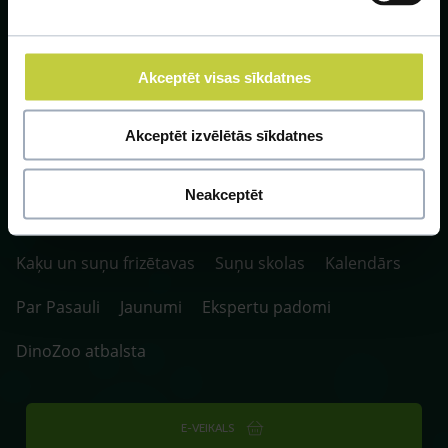
Akceptēt visas sīkdatnes
SIA ZOO Centrs, LV40003622166,
Vienības gatve 109, Rīga, Latvija, LV-1058.
Akceptēt izvēlētās sīkdatnes
P. 10:00-20:00 / S.SV. 10:00-16:00
Neakceptēt
Fotokonkurss
Klīnikas un aptiekas
Kaķu un suņu frizētavas
Suņu skolas
Kalendārs
Par Pasauli
Jaunumi
Ekspertu padomi
DinoZoo atbalsta
E-VEIKALS