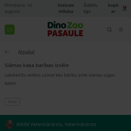
Pirmdiena, 10.
Sveicam
Žubītis,
kopā
augusts
mīluļus
Ego
ar
Atpakaļ
Siāmas kaķa barības izvēle
Labdien!Es velētos uzinat kdu bārību pirkt siamas sugas
kaķim
#kaki
Atbild Veterinārārsts, Veterinārārsts