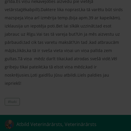
grīda.Es viņu nekavejoties aizvedu pie vietējā
vetārsta(Jēkabpilī).Daktere lika noprast,ka tā varētu būt sirds
mazspeja.Viņa arī izmērija temp.(bija apm.39 ar kapeikām),
izklausija un iepotēja poti.Bet lai sīkāk uzzināt,tad esot
jabrauc uz Rīgu.Vai tas tā vareja but?Un ja mēs aizvestu uz
pārbaudi,tad cik tas varetu maksāt?Un tad ,kad atbraucām
mājās,likās,ka tā ir sveša vieta viņai un viņa palīda zem
gultas.Tā viņa mēdz darīt tikai,kad atrodas svešā vidē.Vēl
gribeju tikai pateikt,ka tā elsot viņa mēdz,kad ir
noskrējusies.Ļoti gaidīšu Jūsu atbildi.Liels paldies jau
iepriekš!
#kaki
Atbild Veterinārārsts, Veterinārārsts