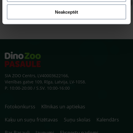
Atbild Veterinārārsts,
Veterinārārsts
Neakceptēt
SIA ZOO Centrs, LV40003622166,
Vienības gatve 109, Rīga, Latvija, LV-1058.
P. 10:00-20:00 / S.SV. 10:00-16:00
Fotokonkurss
Klīnikas un aptiekas
Kaķu un suņu frizētavas
Suņu skolas
Kalendārs
Par Pasauli
Jaunumi
Ekspertu padomi