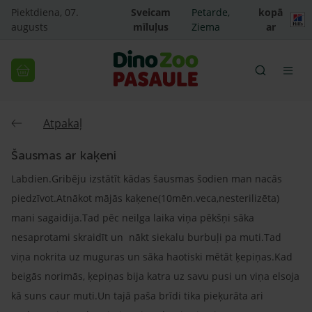
Piektdiena, 07.
Sveicam
Petarde,
kopā
augusts
mīluļus
Ziema
ar
Atpakaļ
Šausmas ar kaķeni
Labdien.Gribēju izstātīt kādas šausmas šodien man nacās
piedzīvot.Atnākot mājās kaķene(10mēn.veca,nesterilizēta)
mani sagaidija.Tad pēc neilga laika viņa pēkšņi sāka
nesaprotami skraidīt un nākt siekalu burbuļi pa muti.Tad
viņa nokrita uz muguras un sāka haotiski mētāt ķepiņas.Kad
beigās norimās, ķepiņas bija katra uz savu pusi un viņa elsoja
kā suns caur muti.Un tajā paša brīdi tika pieķurāta ari