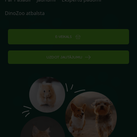
DinoZoo atbalsta
E-VEIKALS
UZDOT JAUTĀJUMU