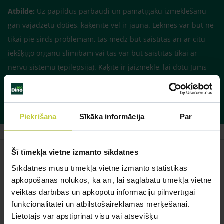
Atbilde:
Uz papildus pārbaudi un pamatīgāku izmeklēšanu
gan vajadzētu doties, kaķenīte vēl ir jauna. Lēkmes var būt ne
tikai pie sirds problēmām, tās mēdz būt saistītas arī ar citu
iekšķigo orgānu slimībām vai tās var būt saistītas tikai ar
nervu sistēmu (epilepsija). Kaķīte ir jāizmeklē, lai dotu Jums
konkrētāku atbildi. Izvēlieties klīniku, kur kaķiti vedīsiet un
piezvanot varat noskaidrot vizītes cenu.
Piekrišana
Sīkāka informācija
Par
Šī tīmekļa vietne izmanto sīkdatnes
Sīkdatnes mūsu tīmekļa vietnē izmanto statistikas
apkopošanas nolūkos, kā arī, lai saglabātu tīmekļa vietnē
Līdzīgi jautājumi
veiktās darbības un apkopotu informāciju pilnvērtīgai
funkcionalitātei un atbilstošaireklāmas mērķēšanai.
Mūsu eksperti spēs atbildēt uz jebkuru Jūsu jautājumu
Lietotājs var apstiprināt visu vai atsevišķu