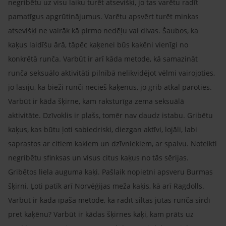
negribētu uz visu laiku turēt atsevišķi, jo tas varētu radīt
pamatīgus apgrūtinājumus. Varētu apsvērt turēt minkas
atsevišķi ne vairāk kā pirmo nedēļu vai divas. Šaubos, ka
kaķus laidīšu ārā, tāpēc kaķenei būs kaķēni vienīgi no
konkrētā runča. Varbūt ir arī kāda metode, kā samazināt
runča seksuālo aktivitāti pilnībā nelikvidējot vēlmi vairojoties,
jo lasīju, ka bieži runči necieš kaķēnus, jo grib atkal pāroties.
Varbūt ir kāda šķirne, kam raksturīga zema seksuālā
aktivitāte. Dzīvoklis ir plašs, tomēr nav daudz istabu. Gribētu
kaķus, kas būtu ļoti sabiedriski, diezgan aktīvi, lojāli, labi
saprastos ar citiem kaķiem un dzīvniekiem, ar spalvu. Noteikti
negribētu sfinksas un visus citus kaķus no tās sērijas.
Gribētos liela auguma kaķi. Pašlaik nopietni apsveru Burmas
šķirni. Ļoti patīk arī Norvēģijas meža kaķis, kā arī Ragdolls.
Varbūt ir kāda īpaša metode, kā radīt siltas jūtas runča sirdī
pret kaķēnu? Varbūt ir kādas šķirnes kaķi, kam prāts uz