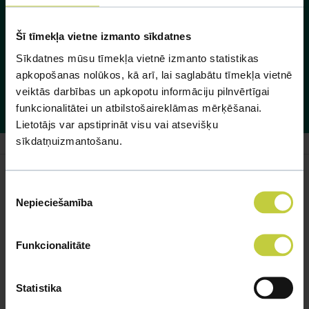
runci pamācīt, ka mazos nedrīkst aiztikt. Pāroties pēc
dzemdībām ir gatava gan kaķene, gan runcis. Ar to vien
Šī tīmekļa vietne izmanto sīkdatnes
nebūs līdzēts, ka runcim tiks dotas hormonu tabletes, bet
Sīkdatnes mūsu tīmekļa vietnē izmanto statistikas
kaķene tajā pašā laikā meklēsies. Ja negribas kaķēnus, tad
apkopošanas nolūkos, kā arī, lai saglabātu tīmekļa vietnē
veiktās darbības un apkopotu informāciju pilnvērtīgai
runci pēc pirmās pārošanas var kastrēt.
funkcionalitātei un atbilstošaireklāmas mērķēšanai.
Lietotājs var apstiprināt visu vai atsevišķu
sīkdatņuizmantošanu.
Piekrišanas
Nepieciešamība
izvēle
Līdzīgi jautājumi
Mūsu eksperti spēs atbildēt uz jebkuru Jūsu jautājumu
Funkcionalitāte
UZDOT JAUTĀJUMU
Statistika