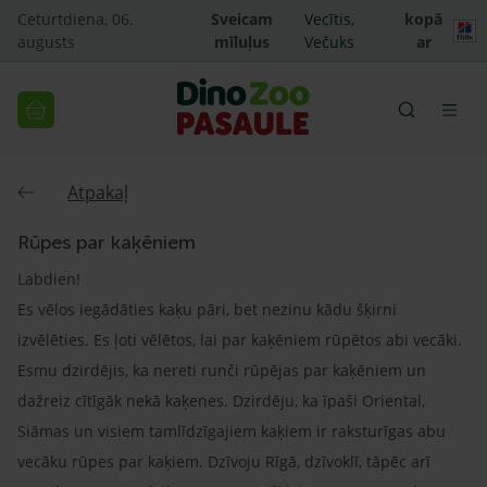
Ceturtdiena, 06.
Sveicam
Vecītis,
kopā
augusts
mīluļus
Večuks
ar
Atpakaļ
Rūpes par kaķēniem
Labdien!
Es vēlos iegādāties kaķu pāri, bet nezinu kādu šķirni
izvēlēties. Es ļoti vēlētos, lai par kaķēniem rūpētos abi vecāki.
Esmu dzirdējis, ka nereti runči rūpējas par kaķēniem un
dažreiz cītīgāk nekā kaķenes. Dzirdēju, ka īpaši Oriental,
Siāmas un visiem tamlīdzīgajiem kaķiem ir raksturīgas abu
vecāku rūpes par kaķiem. Dzīvoju Rīgā, dzīvoklī, tāpēc arī