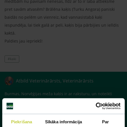
medībām nu pavisam nenesas, līdz ar to ir laba attieksme
pret savām atvasēm? Brālēna kaķis (Turku Angora) paniski
baidās no pelēm un vienreiz, kad vannasistabā kaķi
iespundēja, lai tiek galā ar peli, kaķis bija pārbijies un ielīdis
kaktā.
Paldies jau iepriekš!
#kaki
Atbild Veterinārārsts, Veterinārārsts
Burmas, Norvēģijas meža kaķis ir ar raksturu, un noteikti
mazie kaķēni runča sirdi neiemīlīnās. Tā arī ir, ka Oriental,
Siāmas kaķi ir iejūtīgi vecāki. Lai arī runcis ir miermīlīgs uz
kaķēnu piedzimšanu, var reaģēt visādi. Ja lielāko dienas daļu
Piekrišana
Sīkāka informācija
Par
varat pavadīt kopā ar kaķiem, tad varēsiet tos pieskatīt un