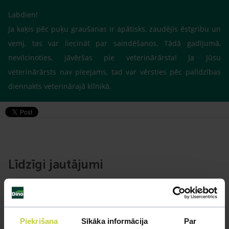
Labdien!
Ja kaķis pēc puķu graušanas ir apātisks, zaudējis ēstgribu un
vemj, tas var liecināt par saindēšanos. Tādā gadījumā,
nevilcinoties, jāvēršas pie veterinārārsta! Ja Jūsu
veterinārārsts nav pieejams, tad var vērsties pēc palīdzības
diennakts veterinārajā klīnikā.
Līdzīgi jautājumi
Mūsu eksperti spēs atbildēt uz jebkuru Jūsu jautājumu
UZDOT JAUTĀJUMU
Piekrišana
Sīkāka informācija
Par