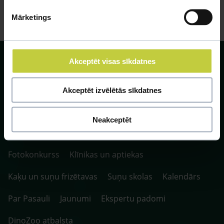
Mārketings
Akceptēt visas sīkdatnes
Akceptēt izvēlētās sīkdatnes
SIA ZOO Centrs, LV40003622166,
Vienības gatve 109, Rīga, Latvija, LV-1058.
Neakceptēt
P. 10:00-20:00 / S.SV. 10:00-16:00
Fotokonkurss
Klīnikas un aptiekas
Kaķu un suņu frizētavas
Suņu skolas
Kalendārs
Par Pasauli
Jaunumi
Ekspertu padomi
DinoZoo atbalsta