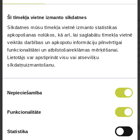
Šī tīmekļa vietne izmanto sīkdatnes
kaķis apēdis plēvi
Kaķ
Sīkdatnes mūsu tīmekļa vietnē izmanto statistikas
Ja kaķim gadījies apēst plastiku ,ko ieklāj zem
Labd
apkopošanas nolūkos, kā arī, lai saglabātu tīmekļa vietnē
garnelēm kārbiņās apakšā.Kādas sekas varētu
vecs,
būt?Kā kaķis varētu reağēt...Ko darīt?
izdev
veiktās darbības un apkopotu informāciju pilnvērtīgai
Apsv
funkcionalitātei un atbilstošaireklāmas mērķēšanai.
lēnām
Lietotājs var apstiprināt visu vai atsevišķu
viņš
#kakis
#apedis
#plevi
sīkdatņuizmantošanu.
būtu
vakcī
Piekrišanas
Nepieciešamība
izvēle
Funkcionalitāte
Atbild Veterinārārsts,
Statistika
Veterinārārsts