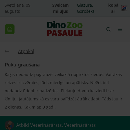
Svētdiena, 09.
Sveicam
Glazūra,
kopā
augusts
mīluļus
Gorošeks
ar
Atpakaļ
Puķu graušana
Kaķis nedaudz pagrauzis veikaklā nopirktos ziedus. Vairākas
reizes ir izvēmies, tāds mierīgs un apātisks. Neēd, bet
nedaudz ūdeni ir padzēries. Pieļauju domu ka ziedi ir ar
ķīmiju. Jautājums kā es varu palīdzēt ātrāk atlabt. Tāds jau ir
2 dienas. Kaķim ap 9 gadi.
Atbild Veterinārārsts, Veterinārārsts