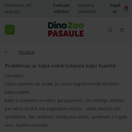
Svētdiena, 09.
Sveicam
Glazūra,
kopā
augusts
mīluļus
Gorošeks
ar
Atpakaļ
Problēmas ar kaķa nokārtošanos kaķu tualetē
Labvakar!
Lūdzu padomu ko iesākt, ja runcis negrib/nemāk kārtoties
kaķu tualetē.
Kaķis ir paņemts no sētas, garspalvains, ļoti mierīgs, dažreiz
gan vēlas iet ārā, bet pagaidām nelaižu - vēlāk skatīšos pēc
apstākļiem. Pēc vetārstes vērtējuma vesels, apmēram 2-3 gadi
vecs. Apetīte normāla.