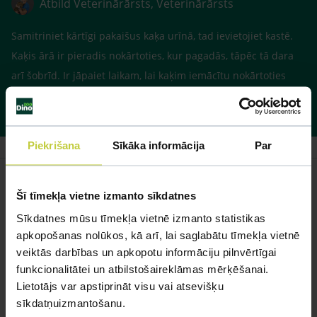
Atbild Veterinārārsts, Veterinārārsts
Samitriniet kārtīgi pakaišus kaķa urīnā, tad ievietojiet kastē.
Kaķis ārā ir pieradis nokārtoties, kur pagadās, tāpēc tā dara
arī šobrīd. Ir jāpaiet laikam, lai kaķim iemācītu nokārtoties
kastē.
Piekrišana
Sīkāka informācija
Par
Šī tīmekļa vietne izmanto sīkdatnes
Sīkdatnes mūsu tīmekļa vietnē izmanto statistikas
Līdzīgi jautājumi
apkopošanas nolūkos, kā arī, lai saglabātu tīmekļa vietnē
Mūsu eksperti spēs atbildēt uz jebkuru Jūsu jautājumu
veiktās darbības un apkopotu informāciju pilnvērtīgai
funkcionalitātei un atbilstošaireklāmas mērķēšanai.
UZDOT JAUTĀJUMU
Lietotājs var apstiprināt visu vai atsevišķu
sīkdatņuizmantošanu.