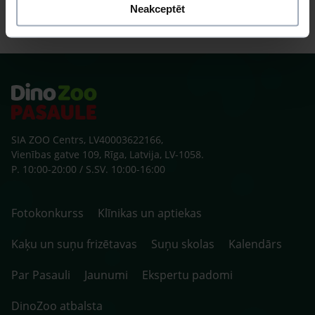
Neakceptēt
SIA ZOO Centrs, LV40003622166,
Vienības gatve 109, Rīga, Latvija, LV-1058.
P. 10:00-20:00 / S.SV. 10:00-16:00
Fotokonkurss
Klīnikas un aptiekas
Kaķu un suņu frizētavas
Suņu skolas
Kalendārs
Par Pasauli
Jaunumi
Ekspertu padomi
DinoZoo atbalsta