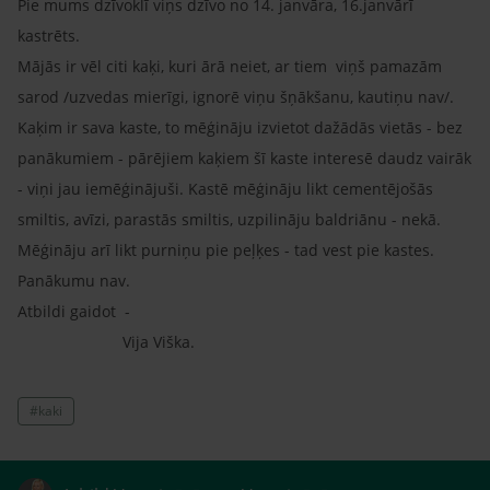
Pie mums dzīvoklī viņs dzīvo no 14. janvāra, 16.janvārī
kastrēts.
Mājās ir vēl citi kaķi, kuri ārā neiet, ar tiem viņš pamazām
sarod /uzvedas mierīgi, ignorē viņu šņākšanu, kautiņu nav/.
Kaķim ir sava kaste, to mēģināju izvietot dažādās vietās - bez
panākumiem - pārējiem kaķiem šī kaste interesē daudz vairāk
- viņi jau iemēģinājuši. Kastē mēģināju likt cementējošās
smiltis, avīzi, parastās smiltis, uzpilināju baldriānu - nekā.
Mēģināju arī likt purniņu pie peļķes - tad vest pie kastes.
Panākumu nav.
Atbildi gaidot -
Vija Viška.
#kaki