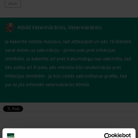
#kaki
Atbild Veterinārārsts, Veterinārārsts
Ja kaķenīte nezīda mazuļus, tad attārpojiet un pēc 10 dienām
varat doties uz vakcināciju - pirmo poti pret infekcijas
slimībām. Ja kaķenīte arī pret trakumsērgu nav vakcinēta, tad
tiks veikta arī šī pote, pēc mēneša būs revakcinācija pret
infekcijas slimībām. Ja būs citāds vakcinēšanas grafiks, tad
par to Jūs informēs veterinārārsts klīnikā.