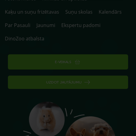
Kaķu un suņu frizētavas
Suņu skolas
Kalendārs
Par Pasauli
Jaunumi
Ekspertu padomi
DinoZoo atbalsta
E-VEIKALS
UZDOT JAUTĀJUMU