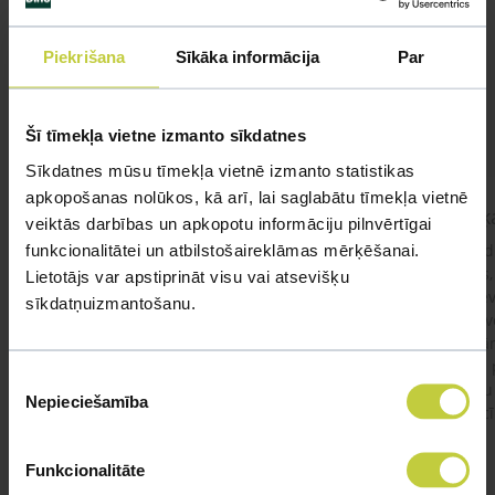
Līdzīgi jautājumi
Mūsu eksperti spēs atbildēt uz jebkuru Jūsu jautājumu
Piekrišana
Sīkāka informācija
Par
UZDOT JAUTĀJUMU
Šī tīmekļa vietne izmanto sīkdatnes
Sīkdatnes mūsu tīmekļa vietnē izmanto statistikas
apkopošanas nolūkos, kā arī, lai saglabātu tīmekļa vietnē
kaķis apēdis plēvi
Kaķ
veiktās darbības un apkopotu informāciju pilnvērtīgai
funkcionalitātei un atbilstošaireklāmas mērķēšanai.
Ja kaķim gadījies apēst plastiku ,ko ieklāj zem
Labd
garnelēm kārbiņās apakšā.Kādas sekas varētu
vecs,
Lietotājs var apstiprināt visu vai atsevišķu
būt?Kā kaķis varētu reağēt...Ko darīt?
izdev
sīkdatņuizmantošanu.
Apsv
lēnām
viņš
#kakis
#apedis
#plevi
Piekrišanas
būtu
Nepieciešamība
izvēle
vakcī
Funkcionalitāte