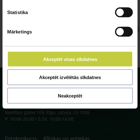
Statistika
Atbild Veterinārārsts,
Mārketings
Veterinārārsts
Akceptēt visas sīkdatnes
Akceptēt izvēlētās sīkdatnes
Neakceptēt
SIA ZOO Centrs, LV40003622166,
Vienības gatve 109, Rīga, Latvija, LV-1058.
P. 10:00-20:00 / S.SV. 10:00-16:00
Fotokonkurss
Klīnikas un aptiekas