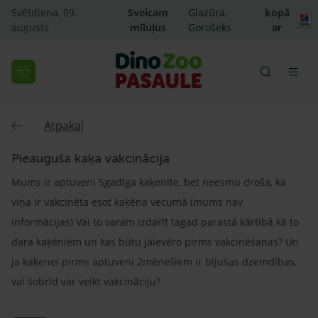
Svētdiena, 09.
Sveicam
Glazūra,
kopā
augusts
mīluļus
Gorošeks
ar
Atpakaļ
Pieauguša kaķa vakcinācija
Mums ir aptuveni 5gadīga kaķenīte, bet neesmu droša, ka
viņa ir vakcinēta esot kaķēna vecumā (mums nav
informācijas) Vai to varam izdarīt tagad parastā kārtībā kā to
dara kaķēniem un kas būtu jāievēro pirms vakcinēšanas? Un
ja kaķenei pirms aptuveni 2mēnešiem ir bijušas dzemdības,
vai šobrīd var veikt vakcināciju?