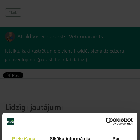
#kaki
Atbild Veterinārārsts, Veterinārārsts
Ieteiktu kaķi kastrēt un pie viena likvidēt piena dziedzeru
jaunveidojumu (parasti tie ir labdabīgi).
Līdzīgi jautājumi
Mūsu eksperti spēs atbildēt uz jebkuru Jūsu jautājumu
UZDOT JAUTĀJUMU
Piekrišana
Sīkāka informācija
Par