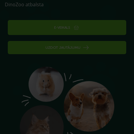
DinoZoo atbalsta
E-VEIKALS
UZDOT JAUTĀJUMU