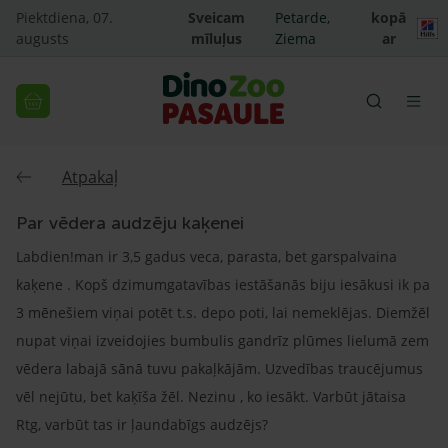
Piektdiena, 07.
Sveicam
Petarde,
kopā
augusts
mīluļus
Ziema
ar
Atpakaļ
Par vēdera audzēju kaķenei
Labdien!man ir 3,5 gadus veca, parasta, bet garspalvaina
kaķene . Kopš dzimumgatavības iestāšanās biju iesākusi ik pa
3 mēnešiem viņai potēt t.s. depo poti, lai nemeklējas. Diemžēl
nupat viņai izveidojies bumbulis gandrīz plūmes lielumā zem
vēdera labajā sānā tuvu pakaļkājām. Uzvedības traucējumus
vēl nejūtu, bet kaķīša žēl. Nezinu , ko iesākt. Varbūt jātaisa
Rtg, varbūt tas ir ļaundabīgs audzējs?