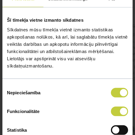
Šī tīmekļa vietne izmanto sīkdatnes
kaķis apēdis plēvi
Kaķ
Sīkdatnes mūsu tīmekļa vietnē izmanto statistikas
Ja kaķim gadījies apēst plastiku ,ko ieklāj zem
Labd
apkopošanas nolūkos, kā arī, lai saglabātu tīmekļa vietnē
garnelēm kārbiņās apakšā.Kādas sekas varētu
vecs,
veiktās darbības un apkopotu informāciju pilnvērtīgai
būt?Kā kaķis varētu reağēt...Ko darīt?
izdev
funkcionalitātei un atbilstošaireklāmas mērķēšanai.
Apsv
Lietotājs var apstiprināt visu vai atsevišķu
lēnām
sīkdatņuizmantošanu.
viņš
#kakis
#apedis
#plevi
būtu
vakcī
Piekrišanas
Nepieciešamība
izvēle
Funkcionalitāte
Atbild Veterinārārsts,
Statistika
Veterinārārsts