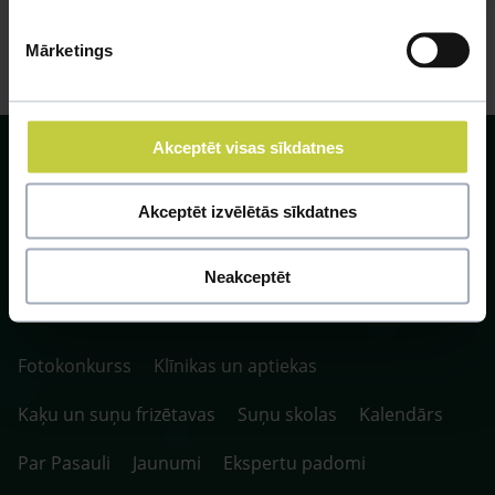
Mārketings
Akceptēt visas sīkdatnes
Akceptēt izvēlētās sīkdatnes
SIA ZOO Centrs, LV40003622166,
Vienības gatve 109, Rīga, Latvija, LV-1058.
Neakceptēt
P. 10:00-20:00 / S.SV. 10:00-16:00
Fotokonkurss
Klīnikas un aptiekas
Kaķu un suņu frizētavas
Suņu skolas
Kalendārs
Par Pasauli
Jaunumi
Ekspertu padomi