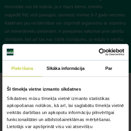
imunitāte nav tik stabila. Ja ir mazs bērns, ieteiktu
nogaidīt līdz viņš paaugas, sasniedz vismaz 6-7 gadu vecumu.
Kaķēnam jau no bērnības var stiprināt organismu ar vitamīnu
un minerālvielu piedevām. Ir pieejamas vakcīnas pret sēnīšu
slimībām, bet arī tas nav 100% risinājums. Ja mājās ir sēnīšu
sporas, tad jāveic pamatīga dezinfekcija, lai kaut nedaudz no
tām atbrīvotos.
Piekrišana
Sīkāka informācija
Par
Šī tīmekļa vietne izmanto sīkdatnes
Sīkdatnes mūsu tīmekļa vietnē izmanto statistikas
apkopošanas nolūkos, kā arī, lai saglabātu tīmekļa vietnē
Līdzīgi jautājumi
veiktās darbības un apkopotu informāciju pilnvērtīgai
funkcionalitātei un atbilstošaireklāmas mērķēšanai.
Mūsu eksperti spēs atbildēt uz jebkuru Jūsu jautājumu
Lietotājs var apstiprināt visu vai atsevišķu