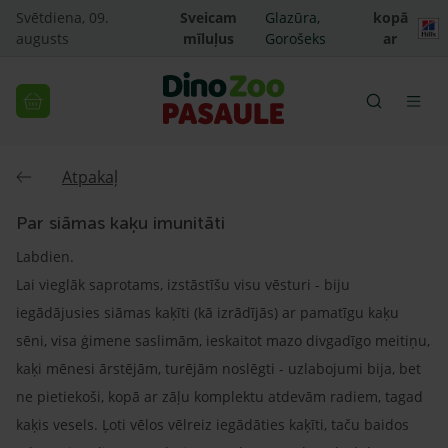
Svētdiena, 09.
Sveicam
Glazūra,
kopā
augusts
mīluļus
Gorošeks
ar
Atpakaļ
Par siāmas kaķu imunitāti
Labdien.
Lai vieglāk saprotams, izstāstīšu visu vēsturi - biju
iegādājusies siāmas kaķīti (kā izrādījās) ar pamatīgu kaķu
sēni, visa ģimene saslimām, ieskaitot mazo divgadīgo meitiņu,
kaķi mēnesi ārstējām, turējām noslēgti - uzlabojumi bija, bet
ne pietiekoši, kopā ar zāļu komplektu atdevām radiem, tagad
kaķis vesels. Ļoti vēlos vēlreiz iegādāties kaķīti, taču baidos