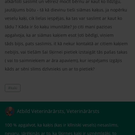
atkārtoti saslimt un vēlreiz mocīt bērnu ar kaut ko līdzīgu,
jautājums būtu - tā kā dievinu tieši siāmas kaķus, ja nopērku
veselu kaķi, cik lielas iespējas, ka tas var saslimt ar kaut ko
tādu ? Kāda ir šo kaķu imunitāte? Jo citi mani paziņas
apgalvoja, ka ar siāmas kaķiem esot ļoti bēdīgi, viņiem
tāds bijis, pats saslimis, it kā nekur kontaktā ar citiem kaķiem
nebijis, vai tiešām šai šķirnei pietiek izstaigāt tās pašas takas
( vai to saimniekiem ar āra apaviem), kur iespējams izgājis
kāds ar sēni slims dzīvnieks un ar to pietiek?
#kaki
Atbild Veterinārārsts, Veterinārārsts
100 % apgalvot, ka kaķis (kas ir klīniski vesels) nesaslims,
nevaru. Jārēķinās ar to, ka šķirnes kaķi ir uzņēmīgāki, to