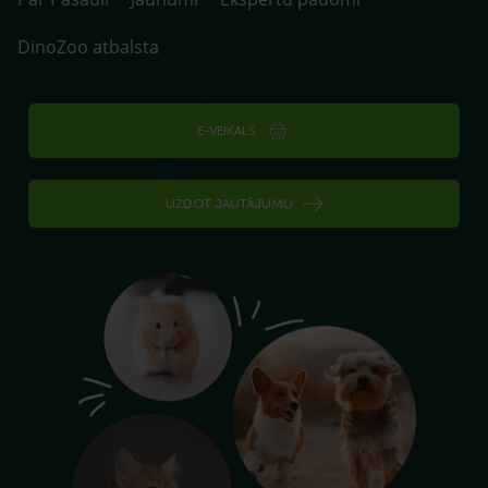
DinoZoo atbalsta
E-VEIKALS
UZDOT JAUTĀJUMU