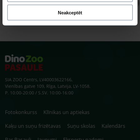
Atbild Veterinārārsts,
Veterinārārsts
Neakceptēt
SIA ZOO Centrs, LV40003622166,
Vienības gatve 109, Rīga, Latvija, LV-1058.
P. 10:00-20:00 / S.SV. 10:00-16:00
Fotokonkurss
Klīnikas un aptiekas
Kaķu un suņu frizētavas
Suņu skolas
Kalendārs
Par Pasauli
Jaunumi
Ekspertu padomi