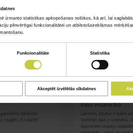
kdatnes
ē izmanto statistikas apkopošanas nolūkos, kā arī, lai saglabātu
iju pilnvērtīgai funkcionalitātei un atbilstošaireklāmas mērķēšana
izmantošanu.
mi
Funkcionalitāte
Statistika
u jautājumu
Akceptēt izvēlētās sīkdatnes
Akc
Kaķa vešana ārā
em garnelēm kārbiņās
Labdien. Mums ir kaķis orie
 reağēt...Ko darīt?
Vienmēr kad ir izdevība, i
Apsveram iespēju iegādāti
pastaigās. Liekas, ka viņš