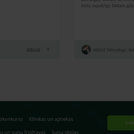
būtu vajadzīgs šādam gāj
Atbild Felinologs, Fe
ATBILDE
tokonkurss
Klīnikas un aptiekas
E-VE
u un suņu frizētavas
Suņu skolas