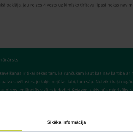
kā paklāja, jau reizes 4 vests uz ķimīsko tīrītavu. īpasi nekas nav ma
inārārsts
 savelšanās ir tikai sekas tam, ka runčukam kaut kas nav kārtībā ar 
palva savēlusies, jo kaķis nejūtas labi, tam sāp. Noteikti kaķi nogādāj
enu pirms ieplānotās vizītes iedodiet
Relaxan
, kaķis būs mierīgāks, v
ti neatlieciet, palīdziet savam mīlulim.
Sīkāka informācija