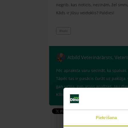
negrib. kas noticis, nezinām, žel smnu
Kāds ir Jūsu veidoklis? Paldies!
#kaki
Atbild Veterinārārsts, Veter
Pēc apraksta varu secināt, ka spalvas
Tāpēc tas ir pasācis čurāt uz paklāja, s
gan urīna, gan asins analīzes. Jau di
Klīnikā noteikti tiks ar viņu galā. Vizī
Piekrišana