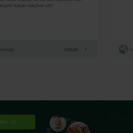
ienam? Kādas vakcīnas utt?
linologs
A
ATBILDE
IKALS