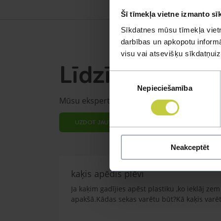
Šī tīmekļa vietne izmanto sī
Sīkdatnes mūsu tīmekļa vietn
darbības un apkopotu informāc
visu vai atsevišķu sīkdatņu
Līdzīgi jautāju
Piekrišanas
Nepieciešamība
izvēle
Mūsu eksperti spēs atbildēt uz jebkuru Jūs
UZDOT JAUTĀJUMU
Neakceptēt
kaķis apēdis plēvi
Ja kaķim gadījies apēst plastiku ,ko ieklāj z
apakšā.Kādas sekas varētu būt?Kā kaķis varētu