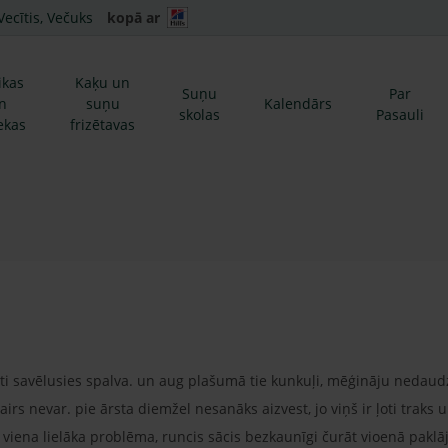
Vecītis, Večuks
kopā ar
ikas
Kaķu un
Suņu
Par
n
suņu
Kalendārs
skolas
Pasauli
ekas
frizētavas
oti savēlusies spalva. un aug plašumā tie kunkuļi, mēģināju nedaud
rs nevar. pie ārsta diemžel nesanāks aizvest, jo viņš ir ļoti traks
viena lielāka problēma, runcis sācis bezkaunīgi čurāt vioenā paklājā.