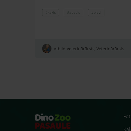
#kakis
#apedis
#plevi
Atbild Veterinārārsts, Veterinārārsts
Fo
Kaķ