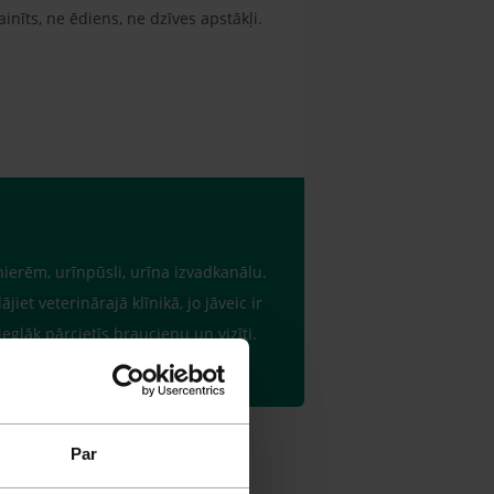
inīts, ne ēdiens, ne dzīves apstākļi.
nierēm, urīnpūsli, urīna izvadkanālu.
iet veterinārajā klīnikā, jo jāveic ir
ieglāk pārcietīs braucienu un vizīti.
Par