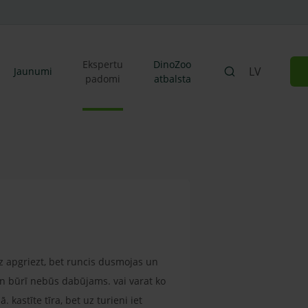
Ekspertu
DinoZoo
LV
Jaunumi
padomi
atbalsta
z apgriezt, bet runcis dusmojas un
 un būrī nebūs dabūjams. vai varat ko
 kastīte tīra, bet uz turieni iet