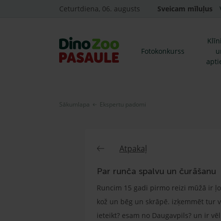
Ceturtdiena, 06. augusts
Sveicam mīluļus
Klīn
Fotokonkurss
u
apti
Sākumlapa
Ekspertu padomi
Atpakaļ
Par runča spalvu un čurāšanu
Runcim 15 gadi pirmo reizi mūžā ir ļ
kož un bēg un skrāpē. izķemmēt tur vai
ieteikt? esam no Daugavpils? un ir vēl 