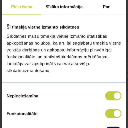
Piekrišana
Sīkāka informācija
Par
UZDOT JAUTĀJUMU
Šī tīmekļa vietne izmanto sīkdatnes
Sīkdatnes mūsu tīmekļa vietnē izmanto statistikas
kaķis apēdis plēvi
Kaķ
apkopošanas nolūkos, kā arī, lai saglabātu tīmekļa vietnē
Ja kaķim gadījies apēst plastiku ,ko ieklāj zem
Labd
veiktās darbības un apkopotu informāciju pilnvērtīgai
garnelēm kārbiņās apakšā.Kādas sekas varētu
vecs,
funkcionalitātei un atbilstošaireklāmas mērķēšanai.
būt?Kā kaķis varētu reağēt...Ko darīt?
izdev
Lietotājs var apstiprināt visu vai atsevišķu
Apsv
sīkdatņuizmantošanu.
lēnām
viņš
#kakis
#apedis
#plevi
būtu
Piekrišanas
vakcī
Nepieciešamība
izvēle
Funkcionalitāte