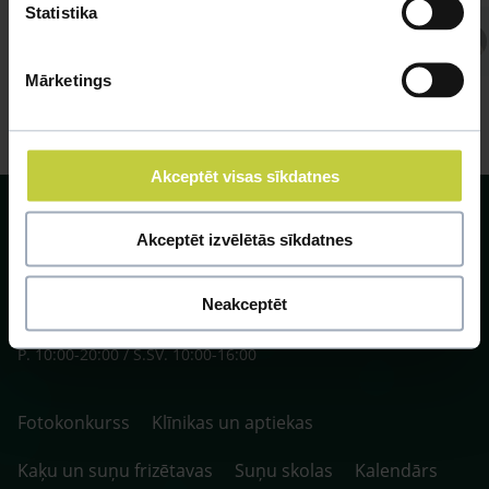
Statistika
Atbild Veterinārārsts,
Veterinārārsts
Mārketings
Akceptēt visas sīkdatnes
Akceptēt izvēlētās sīkdatnes
Neakceptēt
SIA ZOO Centrs, LV40003622166,
Vienības gatve 109, Rīga, Latvija, LV-1058.
P. 10:00-20:00 / S.SV. 10:00-16:00
Fotokonkurss
Klīnikas un aptiekas
Kaķu un suņu frizētavas
Suņu skolas
Kalendārs