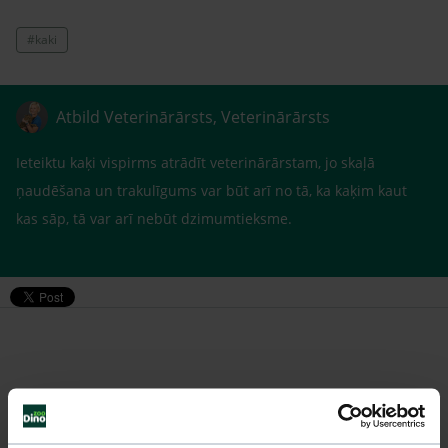
#kaki
Atbild Veterinārārsts, Veterinārārsts
Ieteiktu kaķi vispirms atrādīt veterinārārstam, jo skaļā
ņaudēšana un trakulīgums var būt arī no tā, ka kaķim kaut
kas sāp, tā var arī nebūt dzimumtieksme.
Līdzīgi jautājumi
Mūsu eksperti spēs atbildēt uz jebkuru Jūsu jautājumu