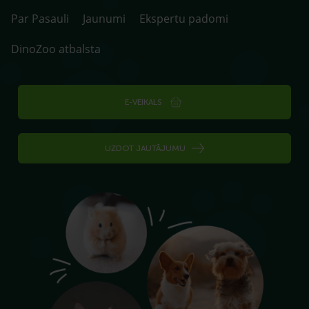
Par Pasauli
Jaunumi
Ekspertu padomi
DinoZoo atbalsta
E-VEIKALS
UZDOT JAUTĀJUMU