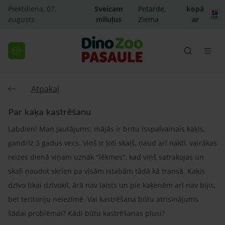
Piektdiena, 07.
Sveicam
Petarde,
kopā
augusts
mīluļus
Ziema
ar
Atpakaļ
Par kaķa kastrēšanu
Labdien! Man jautājums: mājās ir britu īsspalvainais kaķis,
gandrīz 3 gadus vecs. Viņš ir ļoti skaļš, ņaud arī naktī, vairākas
reizes dienā viņam uznāk "lēkmes", kad viņš satrakojas un
skaļi ņaudot skrien pa visām istabām tādā kā transā. Kaķis
dzīvo tikai dzīvoklī, ārā nav laists un pie kaķenēm arī nav bijis,
bet teritoriju neiezīmē. Vai kastrēšana būtu atrisinājums
šādai problēmai? Kādi būtu kastrēšanas plusi?