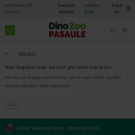
Sestdiena, 08.
Sveicam
Svētiņš,
kopā
augusts
mīluļus
Šalle
ar
Atpakaļ
Nav iespējas kaķi aizvest pie veterinārārsta
šeit kur es dzivoju nav vetarsta. tas ir mazs ciems. tuvakis
vetarsts atrodas 30km attaluma
#kaki
Atbild Veterinārārsts, Veterinārārsts