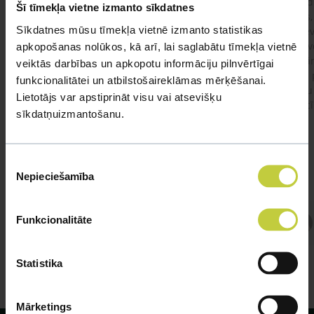
Ja kaķim gadījies apēst plastiku ,ko ieklāj zem
Labd
Šī tīmekļa vietne izmanto sīkdatnes
garnelēm kārbiņās apakšā.Kādas sekas varētu
vecs,
Sīkdatnes mūsu tīmekļa vietnē izmanto statistikas
būt?Kā kaķis varētu reağēt...Ko darīt?
izdev
Apsv
apkopošanas nolūkos, kā arī, lai saglabātu tīmekļa vietnē
lēnām
veiktās darbības un apkopotu informāciju pilnvērtīgai
viņš
#kakis
#apedis
#plevi
funkcionalitātei un atbilstošaireklāmas mērķēšanai.
būtu
Lietotājs var apstiprināt visu vai atsevišķu
vakcī
sīkdatņuizmantošanu.
Piekrišanas
Nepieciešamība
izvēle
Atbild Veterinārārsts,
Funkcionalitāte
Veterinārārsts
Statistika
Mārketings