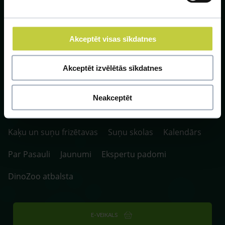
Akceptēt visas sīkdatnes
SIA ZOO Centrs, LV40003622166,
Vienības gatve 109, Rīga, Latvija, LV-1058.
Akceptēt izvēlētās sīkdatnes
P. 10:00-20:00 / S.SV. 10:00-16:00
Neakceptēt
Fotokonkurss
Klīnikas un aptiekas
Kaķu un suņu frizētavas
Suņu skolas
Kalendārs
Par Pasauli
Jaunumi
Ekspertu padomi
DinoZoo atbalsta
E-VEIKALS