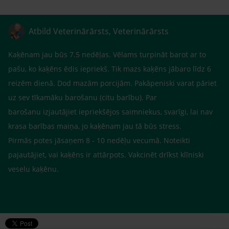
Atbild Veterinārārsts, Veterinārārsts
Kaķēnam jau būs 7.5 nedēļas. Vēlams turpināt barot ar to
pašu, ko kaķēns ēdis iepriekš. Tik mazs kaķēns jābaro līdz 6
reizēm dienā. Dod mazām porcijām. Pakāpeniski varat pāriet
uz sev tīkamāku barošanu (citu barību). Par
barošanu izjautājiet iepriekšējos saimniekus, svarīgi, lai nav
krasa barības maiņa, jo kaķēnam jau tā būs stress.
Pirmās potes jāsaņem 8 - 10 nedēļu vecumā. Noteikti
pajautājiet, vai kaķēns ir attārpots. Vakcinēt drīkst klīniski
veselu kaķēnu.