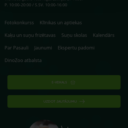
P. 10:00-20:00 / S.SV. 10:00-16:00
Fotokonkurss
Klīnikas un aptiekas
Kaķu un suņu frizētavas
Suņu skolas
Kalendārs
Par Pasauli
Jaunumi
Ekspertu padomi
DinoZoo atbalsta
E-VEIKALS
UZDOT JAUTĀJUMU