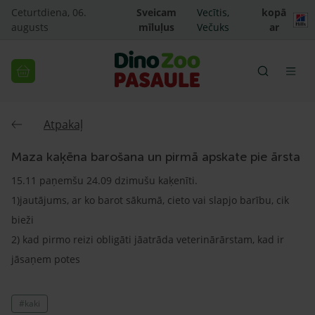
Ceturtdiena, 06.
Sveicam
Vecītis,
kopā
augusts
mīluļus
Večuks
ar
Atpakaļ
Maza kaķēna barošana un pirmā apskate pie ārsta
15.11 paņemšu 24.09 dzimušu kaķenīti.
1)jautājums, ar ko barot sākumā, cieto vai slapjo barību, cik
bieži
2) kad pirmo reizi obligāti jāatrāda veterinārārstam, kad ir
jāsaņem potes
#kaki