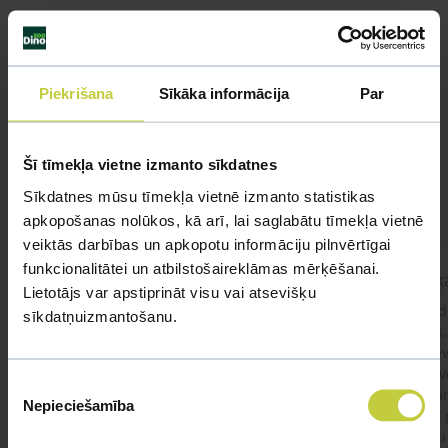
Līdzīgi jautājumi
Piekrišana
Sīkāka informācija
Par
Mūsu eksperti spēs atbildēt uz jebkuru Jūsu jautājumu
Šī tīmekļa vietne izmanto sīkdatnes
UZDOT JAUTĀJUMU
Sīkdatnes mūsu tīmekļa vietnē izmanto statistikas
apkopošanas nolūkos, kā arī, lai saglabātu tīmekļa vietnē
veiktās darbības un apkopotu informāciju pilnvērtīgai
funkcionalitātei un atbilstošaireklāmas mērķēšanai.
kaķis apēdis plēvi
Kaķ
Lietotājs var apstiprināt visu vai atsevišķu
Ja kaķim gadījies apēst plastiku ,ko ieklāj zem
Labd
sīkdatņuizmantošanu.
garnelēm kārbiņās apakšā.Kādas sekas varētu
vecs,
būt?Kā kaķis varētu reağēt...Ko darīt?
izdev
Apsv
Piekrišanas
lēnām
Nepieciešamība
izvēle
viņš
#kakis
#apedis
#plevi
būtu