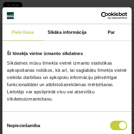
Piekrišana
Sīkāka informācija
Par
Līdzīgi jautājumi
Mūsu eksperti spēs atbildēt uz jebkuru Jūsu jautājumu
Šī tīmekļa vietne izmanto sīkdatnes
UZDOT JAUTĀJUMU
Sīkdatnes mūsu tīmekļa vietnē izmanto statistikas
apkopošanas nolūkos, kā arī, lai saglabātu tīmekļa vietnē
veiktās darbības un apkopotu informāciju pilnvērtīgai
funkcionalitātei un atbilstošaireklāmas mērķēšanai.
kaķis apēdis plēvi
Kaķ
Lietotājs var apstiprināt visu vai atsevišķu
sīkdatņuizmantošanu.
Ja kaķim gadījies apēst plastiku ,ko ieklāj zem
Labd
garnelēm kārbiņās apakšā.Kādas sekas varētu
vecs,
būt?Kā kaķis varētu reağēt...Ko darīt?
izdev
Piekrišanas
Apsv
Nepieciešamība
lēnām
izvēle
viņš
#kakis
#apedis
#plevi