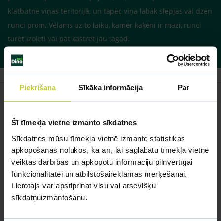
klātbūtne viņas teritorijā, un tāpēc viņa labāk slēpjas vai dzen
runci prom. Vēlams uz to laiku, kamēr kaķēni ir mazi, runci
turēt izolēti vai pat kastrēt jau tagad.
Piekrišana
Sīkāka informācija
Par
Šī tīmekļa vietne izmanto sīkdatnes
Līdzīgi jautājumi
Sīkdatnes mūsu tīmekļa vietnē izmanto statistikas
Mūsu eksperti spēs atbildēt uz jebkuru Jūsu jautājumu
apkopošanas nolūkos, kā arī, lai saglabātu tīmekļa vietnē
veiktās darbības un apkopotu informāciju pilnvērtīgai
UZDOT JAUTĀJUMU
funkcionalitātei un atbilstošaireklāmas mērķēšanai.
Lietotājs var apstiprināt visu vai atsevišķu
sīkdatņuizmantošanu.