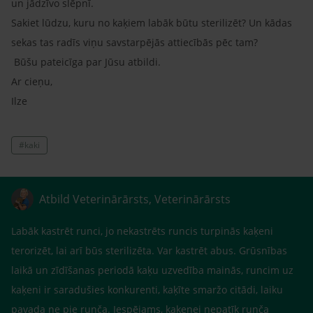
un jādzīvo slēpnī.
Sakiet lūdzu, kuru no kaķiem labāk būtu sterilizēt? Un kādas
sekas tas radīs viņu savstarpējās attiecībās pēc tam?
Būšu pateicīga par Jūsu atbildi.
Ar cieņu,
Ilze
#kaki
Atbild Veterinārārsts, Veterinārārsts
Labāk kastrēt runci, jo nekastrēts runcis turpinās kaķeni
terorizēt, lai arī būs sterilizēta. Var kastrēt abus. Grūsnības
laikā un zīdīšanas periodā kaķu uzvedība mainās, runcim uz
kaķeni ir saradušies konkurenti, kaķīte smaržo citādi, laiku
pavada ne pie runča. Iespējams, kaķenei nepatīk runča