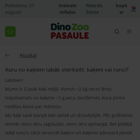
Piektdiena, 07.
Sveicam
Petarde,
kopā
augusts
mīluļus
Ziema
ar
Atpakaļ
Kuru no kaķiem labāk sterilizēt: kaķeni vai runci?
Labdien!
Mums ir 2 jauki kaķi mājā. Runcis ~2.5g vecss Britu
īsspalvainais un kaķene ~2 g.veca, bezšķirnes, kura pirms
nedēļas kļuva par māmiņu.
Abi kaķi savā starpā labi satiek un draudzējās. Pēc gulēšanas
vinmēr viens otru saglaužās, viens otru apmazgā. Bet pēdējā
laikā runcis sācis terorizēt kaķeni un kaķenei pārsvarā jāmūk