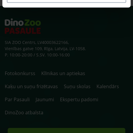
SIA ZOO Centrs, LV40003622166,
Vienības gatve 109, Rīga, Latvija, LV-1058.
P. 10:00-20:00 / S.SV. 10:00-16:00
Fotokonkurss
Klīnikas un aptiekas
Kaķu un suņu frizētavas
Suņu skolas
Kalendārs
Par Pasauli
Jaunumi
Ekspertu padomi
DinoZoo atbalsta