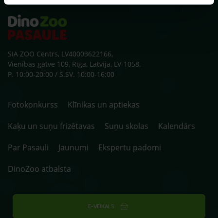
SIA ZOO Centrs, LV40003622166,
Vienības gatve 109, Rīga, Latvija, LV-1058.
P. 10:00-20:00 / S.SV. 10:00-16:00
Fotokonkurss
Klīnikas un aptiekas
Kaķu un suņu frizētavas
Suņu skolas
Kalendārs
Par Pasauli
Jaunumi
Ekspertu padomi
DinoZoo atbalsta
E-VEIKALS