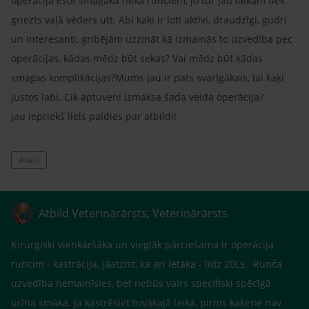
operācija esot smagāka nekā runčiem, jo tur jau laikam tiek
griezts vaļā vēders utt. Abi kaķi ir ļoti aktīvi, draudzīgi, gudri
un interesanti, gribējām uzzināt kā izmainās to uzvedība pec
operācijas, kādas mēdz būt sekas? Vai mēdz būt kādas
smagas komplikācijas?Mums jau ir pats svarīgākais, lai kaķi
justos labi. Cik aptuveni izmaksa šada veida operācija?
Jau iepriekš liels paldies par atbildi!
#kaki
Atbild Veterinārārsts, Veterinārārsts
Ķirurģiski vienkāršāka un vieglāk pārciešama ir operācija
runcim - kastrācija, jāatzīst, ka arī lētāka - līdz 20Ls. Runča
uzvedība nemainīsies, bet nebūs vairs specifiski spēcīgā
urīna smaka. Ja kastrēsiet tuvākajā laikā, pirms kaķene nav