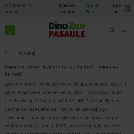
Pirmdiena, 10.
Sveicam
Žubītis,
kopā
augusts
mīluļus
Ego
ar
Atpakaļ
Kuru no diviem kaķiem labāk kastrēt - runci vai
kaķeni?
Labdien! Mums mājās dzīvo runcītis(aptuveni gadu vecs) un
kaķenīte(aptuveni 5 mēneši veca). Viņi ir istabas kaķi, laukā
netiek laisti, jo dzīvojam pilsētā dzīvoklī. Tapēc vēlējāmies
uzzināt par iespējamo sterilizāciju vai kastrāciju, jo
nevēlamies, lai mājās būtu kaķu ferma. Ko labāk vest pie
vetārsta-puisīti vai meitenīti? Esam dzirdējuši, ka kaķenēm