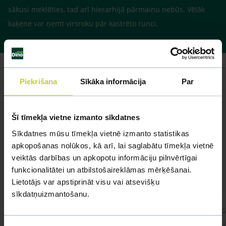
sākusi meklēties, tad arī hierarhijā pārmaiņu nebūs. Vēlāk
kaķene var ņemt virsroku pār kastrēto runci.
Piekrišana
Sīkāka informācija
Par
Līdzīgi jautājumi
Šī tīmekļa vietne izmanto sīkdatnes
Sīkdatnes mūsu tīmekļa vietnē izmanto statistikas
Mūsu eksperti spēs atbildēt uz jebkuru Jūsu jautājumu
apkopošanas nolūkos, kā arī, lai saglabātu tīmekļa vietnē
veiktās darbības un apkopotu informāciju pilnvērtīgai
UZDOT JAUTĀJUMU
funkcionalitātei un atbilstošaireklāmas mērķēšanai.
Lietotājs var apstiprināt visu vai atsevišķu
sīkdatņuizmantošanu.
kaķis apēdis plēvi
Kaķ
Ja kaķim gadījies apēst plastiku ,ko ieklāj zem
Labd