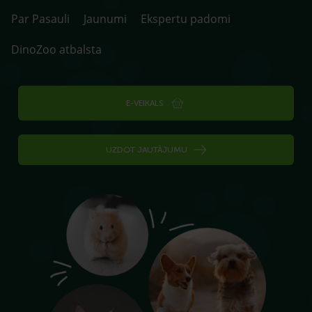
Par Pasauli
Jaunumi
Ekspertu padomi
DinoZoo atbalsta
E-VEIKALS
UZDOT JAUTĀJUMU