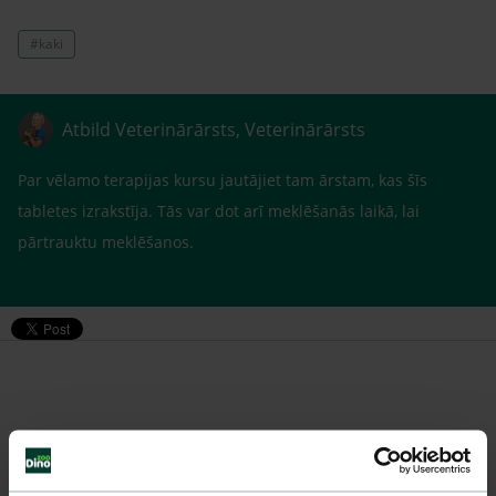
#kaki
Atbild Veterinārārsts, Veterinārārsts
Par vēlamo terapijas kursu jautājiet tam ārstam, kas šīs
tabletes izrakstīja. Tās var dot arī meklēšanās laikā, lai
pārtrauktu meklēšanos.
Līdzīgi jautājumi
Mūsu eksperti spēs atbildēt uz jebkuru Jūsu jautājumu