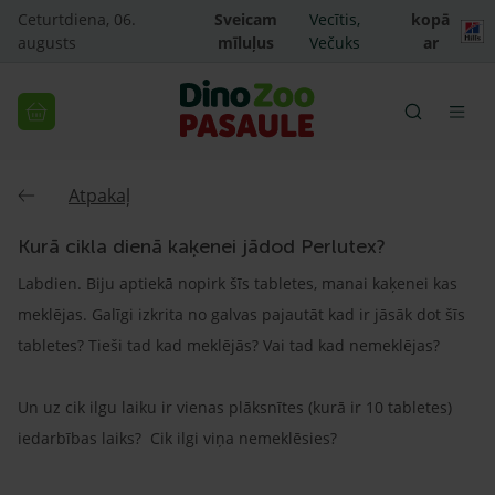
Ceturtdiena, 06.
Sveicam
Vecītis,
kopā
augusts
mīluļus
Večuks
ar
Atpakaļ
Kurā cikla dienā kaķenei jādod Perlutex?
Labdien. Biju aptiekā nopirk šīs tabletes, manai kaķenei kas
meklējas. Galīgi izkrita no galvas pajautāt kad ir jāsāk dot šīs
tabletes? Tieši tad kad meklējās? Vai tad kad nemeklējas?
Un uz cik ilgu laiku ir vienas plāksnītes (kurā ir 10 tabletes)
iedarbības laiks? Cik ilgi viņa nemeklēsies?