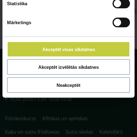
Statistika
Atbild Veterinārārsts,
Veterinārārsts
Mārketings
Akceptēt visas sīkdatnes
Akceptēt izvēlētās sīkdatnes
Neakceptēt
SIA ZOO Centrs, LV40003622166,
Vienības gatve 109, Rīga, Latvija, LV-1058.
P. 10:00-20:00 / S.SV. 10:00-16:00
Fotokonkurss
Klīnikas un aptiekas
Kaķu un suņu frizētavas
Suņu skolas
Kalendārs