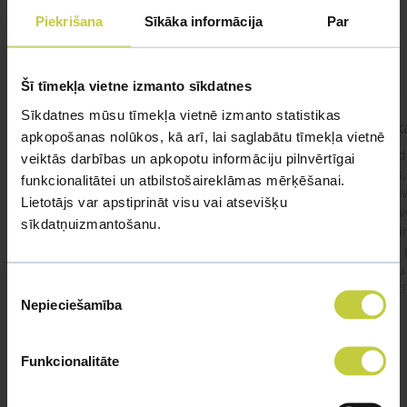
Piekrišana
Sīkāka informācija
Par
UZDOT JAUTĀJUMU
Šī tīmekļa vietne izmanto sīkdatnes
Sīkdatnes mūsu tīmekļa vietnē izmanto statistikas
kaķis apēdis plēvi
Kaķ
apkopošanas nolūkos, kā arī, lai saglabātu tīmekļa vietnē
Ja kaķim gadījies apēst plastiku ,ko ieklāj zem
Labd
veiktās darbības un apkopotu informāciju pilnvērtīgai
garnelēm kārbiņās apakšā.Kādas sekas varētu
vecs,
funkcionalitātei un atbilstošaireklāmas mērķēšanai.
būt?Kā kaķis varētu reağēt...Ko darīt?
izdev
Lietotājs var apstiprināt visu vai atsevišķu
Apsv
sīkdatņuizmantošanu.
lēnām
viņš
#kakis
#apedis
#plevi
būtu
Piekrišanas
vakcī
Nepieciešamība
izvēle
Funkcionalitāte