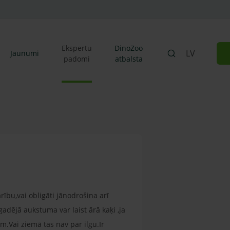
Ekspertu
DinoZoo
LV
Jaunumi
padomi
atbalsta
ību,vai obligāti jānodrošina arī
gadējā aukstuma var laist ārā kaķi ,ja
m.Vai ziemā tas nav par ilgu.Ir