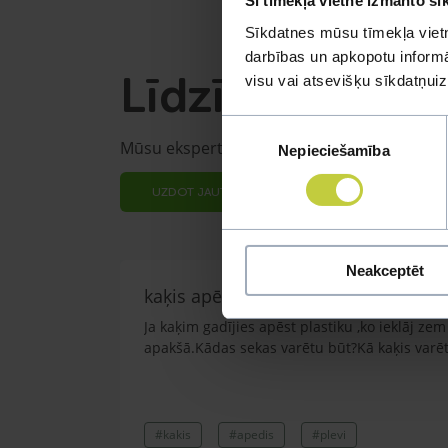
Šī tīmekļa vietne izmanto sī
Sīkdatnes mūsu tīmekļa vietn
darbības un apkopotu informāc
Līdzīgi jautāju
visu vai atsevišķu sīkdatņu
Piekrišanas
Mūsu eksperti spēs atbildēt uz jebkuru Jūs
Nepieciešamība
izvēle
UZDOT JAUTĀJUMU
Neakceptēt
kaķis apēdis plēvi
Ja kaķim gadījies apēst plastiku ,ko ieklāj z
apakšā.Kādas sekas varētu būt?Kā kaķis varētu
#kakis
#apedis
#plevi