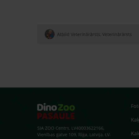
Atbild Veterinārārsts, Veterinārārsts
Fo
Kaķ
SIA ZOO Centrs, LV40003622166,
Kal
Vienības gatve 109, Rīga, Latvija, LV-