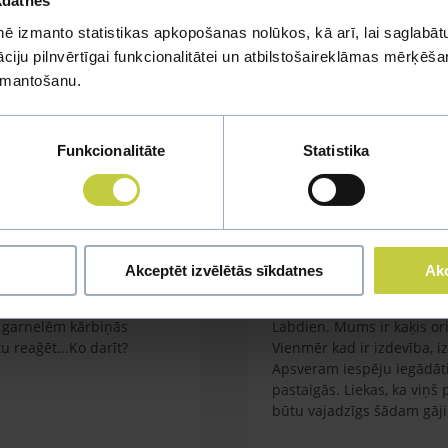
kdatnes
ē izmanto statistikas apkopošanas nolūkos, kā arī, lai saglabātu
iju pilnvērtīgai funkcionalitātei un atbilstošaireklāmas mērķēšana
mi
izmantošanu.
u jautājumu
Funkcionalitāte
Statistika
Akceptēt izvēlētās sīkdatnes
Akc
Kaķa vešana ārā
em garnelēm kārbiņās
Labdien. Mums ir kaķis orie
 reağēt...Ko darīt?
Vienmēr kad ir izdevība, i
Apsveram iespēju iegādāti
pastaigās. Liekas, ka viņš
būtu vajadzīgs šādam gāj