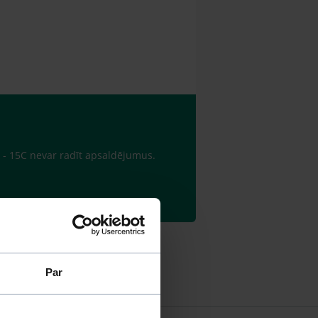
at - 15C nevar radīt apsaldējumus.
Par