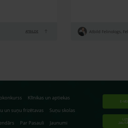
Atbild Felinologs, Fe
ATBILDE
tokonkurss
Klīnikas un aptiekas
E-VE
u un suņu frizētavas
Suņu skolas
UZ
endārs
Par Pasauli
Jaunumi
JAUT