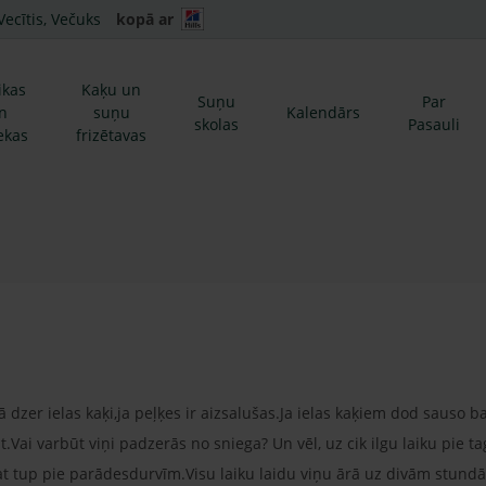
Vecītis, Večuks
kopā ar
ikas
Kaķu un
Suņu
Par
n
suņu
Kalendārs
skolas
Pasauli
ekas
frizētavas
zer ielas kaķi,ja peļķes ir aizsalušas.Ja ielas kaķiem dod sauso bar
t.Vai varbūt viņi padzerās no sniega? Un vēl, uz cik ilgu laiku pie ta
at tup pie parādesdurvīm.Visu laiku laidu viņu ārā uz divām stundā