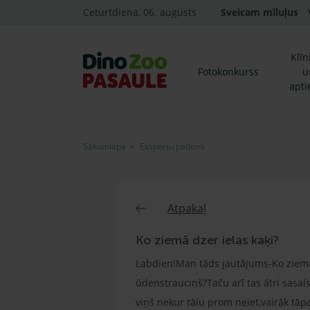
Ceturtdiena, 06. augusts
Sveicam mīluļus
Klīn
Fotokonkurss
u
apti
Sākumlapa
Ekspertu padomi
Atpakaļ
Ko ziemā dzer ielas kaķi?
Labdien!Man tāds jautājums-Ko ziemā d
ūdenstrauciņš?Taču arī tas ātri sasals
viņš nekur tālu prom neiet,vairāk tāp