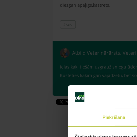
diezgan apaļīgs,kastrēts.
#kaki
Atbild Veterinārārsts, Veter
Ielas kaķi tiešām uzgrauž sniegu ūdens
Kustēties kaķim gan vajadzētu, bet šob
Piekrišana