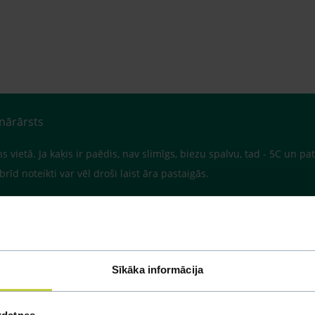
inārārsts
 vietā. Ja kaķis ir paēdis, nav slimīgs, biezu spalvu, tad - 5C un p
rīd noteikti var vēl droši laist āra pastaigās.
Sīkāka informācija