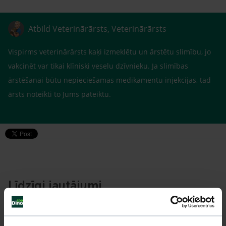
Atbild Veterinārārsts, Veterinārārsts
Vispirms veterinārārsts kaķi izmeklētu un ārstētu slimību, jo
vakcinēt var tikai klīniski veselu dzīvnieku. Ja slimības
ārstēšanai būtu nepieciešamas medikamentu injekcijas, tad
ārsts noteikti to Jums pateiktu.
Līdzīgi jautājumi
Mūsu eksperti spēs atbildēt uz jebkuru Jūsu jautājumu