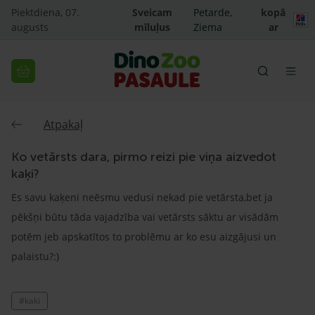
Piektdiena, 07.
Sveicam
Petarde,
kopā
augusts
mīluļus
Ziema
ar
Atpakaļ
Ko vetārsts dara, pirmo reizi pie viņa aizvedot
kaķi?
Es savu kaķeni neēsmu vedusi nekad pie vetārsta,bet ja
pēkšņi būtu tāda vajadzība vai vetārsts sāktu ar visādām
potēm jeb apskatītos to problēmu ar ko esu aizgājusi un
palaistu?:)
#kaki