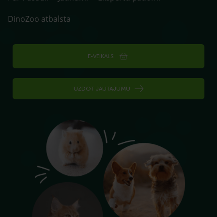
DinoZoo atbalsta
E-VEIKALS
UZDOT JAUTĀJUMU