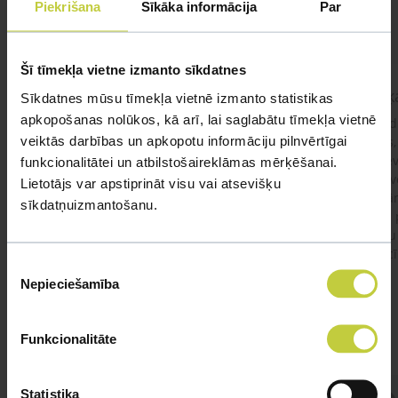
UZDOT JAUTĀJUMU
Piekrišana
Sīkāka informācija
Par
Šī tīmekļa vietne izmanto sīkdatnes
kaķis apēdis plēvi
Kaķ
Sīkdatnes mūsu tīmekļa vietnē izmanto statistikas
apkopošanas nolūkos, kā arī, lai saglabātu tīmekļa vietnē
Ja kaķim gadījies apēst plastiku ,ko ieklāj zem
Labd
veiktās darbības un apkopotu informāciju pilnvērtīgai
garnelēm kārbiņās apakšā.Kādas sekas varētu
vecs,
būt?Kā kaķis varētu reağēt...Ko darīt?
izdev
funkcionalitātei un atbilstošaireklāmas mērķēšanai.
Apsv
Lietotājs var apstiprināt visu vai atsevišķu
lēnām
sīkdatņuizmantošanu.
viņš
#kakis
#apedis
#plevi
būtu
vakcī
Piekrišanas
Nepieciešamība
izvēle
Funkcionalitāte
Statistika