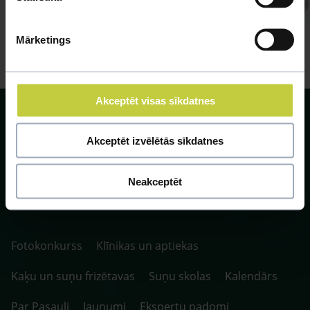
Atbild Veterinārārsts,
Veterinārārsts
Mārketings
Akceptēt visas sīkdatnes
Akceptēt izvēlētās sīkdatnes
SIA ZOO Centrs, LV40003622166,
Neakceptēt
Vienības gatve 109, Rīga, Latvija, LV-1058.
P. 10:00-20:00 / S.SV. 10:00-16:00
Fotokonkurss
Klīnikas un aptiekas
Kaķu un suņu frizētavas
Suņu skolas
Kalendārs
Par Pasauli
Jaunumi
Ekspertu padomi