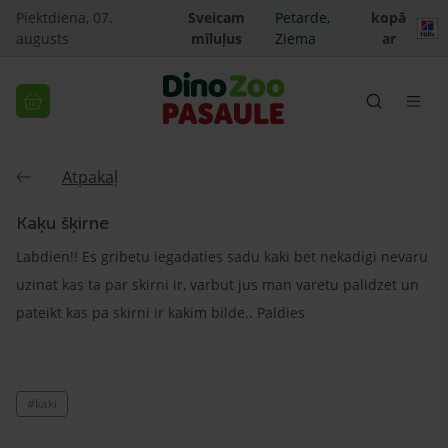
Piektdiena, 07.
Sveicam
Petarde,
kopā
augusts
mīluļus
Ziema
ar
Atpakaļ
Kaķu šķirne
Labdien!! Es gribetu iegadaties sadu kaki bet nekadigi nevaru
uzinat kas ta par skirni ir, varbut jus man varetu palidzet un
pateikt kas pa skirni ir kakim bilde.. Paldies
#kaki