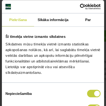
spēs
atbildēt uz
jebkuru
Jūsu
Piekrišana
Sīkāka informācija
Par
jautājumu
UZDOT
Šī tīmekļa vietne izmanto sīkdatnes
JAUTĀJUM
Sīkdatnes mūsu tīmekļa vietnē izmanto statistikas
apkopošanas nolūkos, kā arī, lai saglabātu tīmekļa vietnē
veiktās darbības un apkopotu informāciju pilnvērtīgai
kaķis apē
funkcionalitātei un atbilstošaireklāmas mērķēšanai.
Lietotājs var apstiprināt visu vai atsevišķu
Ja kaķim gad
sīkdatņuizmantošanu.
garnelēm kā
būt?Kā kaķis
Piekrišanas
Nepieciešamība
izvēle
#kakis