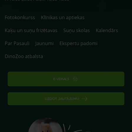
Fotokonkurss
Klīnikas un aptiekas
Kaķu un suņu frizētavas
Suņu skolas
Kalendārs
Par Pasauli
Jaunumi
Ekspertu padomi
DinoZoo atbalsta
E-VEIKALS
UZDOT JAUTĀJUMU