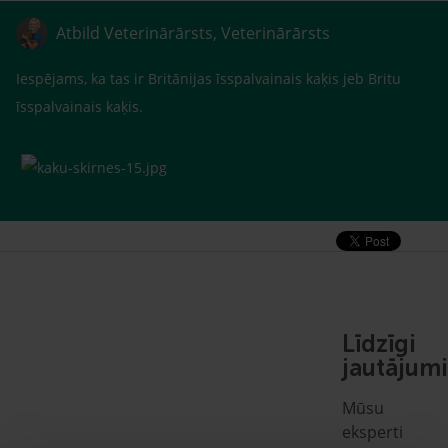
Atbild Veterinārārsts, Veterinārārsts
Iespējams, ka tas ir Britānijas īsspalvainais kaķis jeb Britu
īsspalvainais kaķis.
Līdzīgi
jautājumi
Mūsu
eksperti