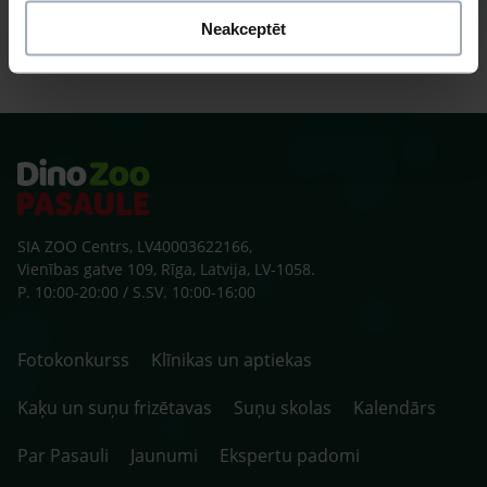
Neakceptēt
SIA ZOO Centrs, LV40003622166,
Vienības gatve 109, Rīga, Latvija, LV-1058.
P. 10:00-20:00 / S.SV. 10:00-16:00
Fotokonkurss
Klīnikas un aptiekas
Kaķu un suņu frizētavas
Suņu skolas
Kalendārs
Par Pasauli
Jaunumi
Ekspertu padomi