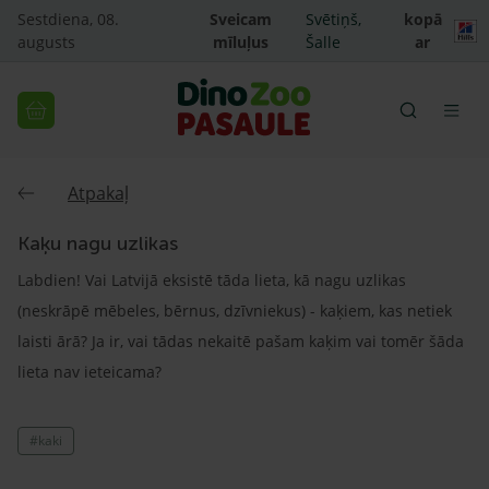
Sestdiena, 08.
Sveicam
Svētiņš,
kopā
augusts
mīluļus
Šalle
ar
Atpakaļ
Kaķu nagu uzlikas
Labdien! Vai Latvijā eksistē tāda lieta, kā nagu uzlikas
(neskrāpē mēbeles, bērnus, dzīvniekus) - kaķiem, kas netiek
laisti ārā? Ja ir, vai tādas nekaitē pašam kaķim vai tomēr šāda
lieta nav ieteicama?
#kaki