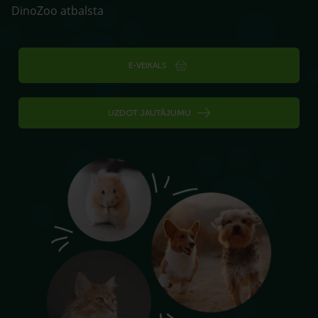
DinoZoo atbalsta
E-VEIKALS
UZDOT JAUTĀJUMU