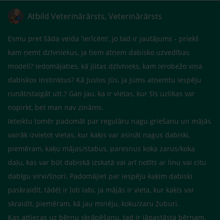
Atbild Veterinārārsts, Veterinārārsts
Esmu pret šāda veida 'ierīcēm', jo tad ir jautājums - priekš
kam ņemt dzīvniekus, ja tiem atņem dabisko uzvedības
modeli? Iedomājaties, kā jūtas dzīvnieks, kam ierobežo viņa
dabiskos instinktus? Kā justos Jūs, ja Jums atņemtu iespēju
runāt/staigāt utt.? Gan jau, ka ir vietas, kur šīs uzlikas var
nopirkt, bet man nav zināms.
Ieteiktu tomēr padomāt par regulāru nagu griešanu un mājās
vairāk izvietot vietas, kur kaķis var asināt nagus dabiski,
piemēram, kaķu mājas/stabus, paresnus koka zarus/koka
daļu, kas var būt dabiskā izskatā vai arī notīts ar linu vai citu
dabīgu virvi/šņori. Padomājiet par iespēju kaķim dabiski
paskraidīt, tādēļ ir ļoti labi, ja mājās ir vieta, kur kaķis var
skraidīt, piemēram, kā jau minēju, koku/zaru žuburi.
Kas attiecas uz bērnu skrāpēšanu, tad ir jāpastāsta bērnam,