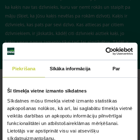
ka kaķis nav tas dzīvnieks, kuru var ņemt rokās un staipīt pa
māju (šķiet, ka Jūsu kaķis nevēlas pa rokām dzīvot). Kaķis ir
dzīvnieks, kas pats par sevi dzīvo. Kas attiecas par citiem
dzīvniekiem, ir jāskatās, kādēļ citi dzīvnieki aiztiek kaķi, jo
kaķis savus nagus izmanto tikai tad, lai aizstāvētos. Tādēļ ir
jāsaprot, kādēļ kaķim kāds no citiem dzīvniekiem uzbrūk.
Piekrišana
Sīkāka informācija
Par
Šī tīmekļa vietne izmanto sīkdatnes
Sīkdatnes mūsu tīmekļa vietnē izmanto statistikas
Līdzīgi jautājumi
apkopošanas nolūkos, kā arī, lai saglabātu tīmekļa vietnē
veiktās darbības un apkopotu informāciju pilnvērtīgai
Mūsu eksperti spēs atbildēt uz jebkuru Jūsu jautājumu
funkcionalitātei un atbilstošaireklāmas mērķēšanai.
Lietotājs var apstiprināt visu vai atsevišķu
UZDOT JAUTĀJUMU
sīkdatņuizmantošanu.