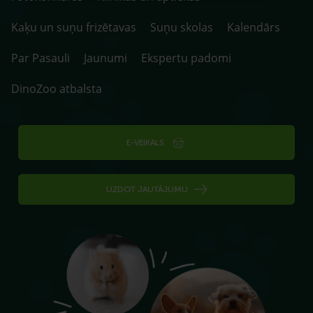
Kaķu un suņu frizētavas
Suņu skolas
Kalendārs
Par Pasauli
Jaunumi
Ekspertu padomi
DinoZoo atbalsta
E-VEIKALS
UZDOT JAUTĀJUMU