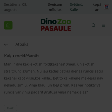
Sestdiena, 08.
Sveicam
Svētiņš,
kopā
augusts
mīluļus
Šalle
ar
Atpakaļ
Kaķu meklēšanās
Man ir divi kaki-skotish fold(kakene)10men. un skotish
strait(runcis)8men. Nu jau kādas cetras dienas runcis sācis
kakenei kāpt virsū,koz kaklā.. Bet to ka kakene meklējas nav
nekādu z
ī
mju. Vinja blauj un bēg prom. Kas var notikt? Vai
runcis var vinju padar
ī
t grūtu,ja vinja nemeklējas?
#kaki