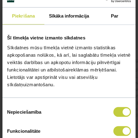
Līdzīgi jautājumi
Mūsu eksperti spēs atbildēt uz jebkuru Jūsu jautājumu
Piekrišana
Sīkāka informācija
Par
UZDOT JAUTĀJUMU
Šī tīmekļa vietne izmanto sīkdatnes
Sīkdatnes mūsu tīmekļa vietnē izmanto statistikas
apkopošanas nolūkos, kā arī, lai saglabātu tīmekļa vietnē
kaķis apēdis plēvi
Kaķ
veiktās darbības un apkopotu informāciju pilnvērtīgai
funkcionalitātei un atbilstošaireklāmas mērķēšanai.
Ja kaķim gadījies apēst plastiku ,ko ieklāj zem
Labd
garnelēm kārbiņās apakšā.Kādas sekas varētu
vecs,
Lietotājs var apstiprināt visu vai atsevišķu
būt?Kā kaķis varētu reağēt...Ko darīt?
izdev
sīkdatņuizmantošanu.
Apsv
lēnām
viņš
#kakis
#apedis
#plevi
Piekrišanas
būtu
Nepieciešamība
izvēle
vakcī
Funkcionalitāte