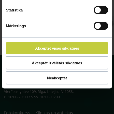
Statistika
Atbild Veterinārārsts,
Mārketings
Veterinārārsts
Akceptēt visas sīkdatnes
Akceptēt izvēlētās sīkdatnes
Neakceptēt
SIA ZOO Centrs, LV40003622166,
Vienības gatve 109, Rīga, Latvija, LV-1058.
P. 10:00-20:00 / S.SV. 10:00-16:00
Fotokonkurss
Klīnikas un aptiekas