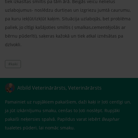
tiek izkasītas smiltis pa tām ārā. Beigās veicu nelielus
uzlabojumus- noslēdzu durtiņas un izgriezu jumtā caurumu,
pa kuru iekļūt/izkļūt kaķim. Situācija uzlabojās, bet problēma
paliek, jo cītīgi kašājoties smiltis ( smalkas,cementējošās ar
bērnu pūderīti), saķeras kažokā un tiek atkal iznēsātas pa
dzīvokli.
#kaki
Atbild Veterinārārsts, Veterinārārsts
Pamainiet uz rupjākiem pakaišiem, daži kaķi ir ļoti centīgi un,
ja jūt izkārnījumu smaku, cenšas to ļoti noslēpt. Rupjāki
pakaiši neķersies spalvā. Papildus varat iebērt
Beaphar
tualetes pūderi, lai nomāc smaku.