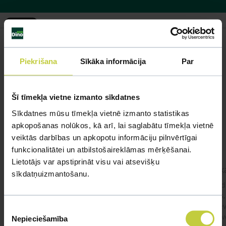
Piekrišana
Sīkāka informācija
Par
Līdzīgi jautājumi
Mūsu eksperti spēs atbildēt uz jebkuru Jūsu jautājumu
Šī tīmekļa vietne izmanto sīkdatnes
Sīkdatnes mūsu tīmekļa vietnē izmanto statistikas
UZDOT JAUTĀJUMU
apkopošanas nolūkos, kā arī, lai saglabātu tīmekļa vietnē
veiktās darbības un apkopotu informāciju pilnvērtīgai
funkcionalitātei un atbilstošaireklāmas mērķēšanai.
Lietotājs var apstiprināt visu vai atsevišķu
kaķis apēdis plēvi
Kaķ
sīkdatņuizmantošanu.
Ja kaķim gadījies apēst plastiku ,ko ieklāj zem
Labd
garnelēm kārbiņās apakšā.Kādas sekas varētu
vecs,
būt?Kā kaķis varētu reağēt...Ko darīt?
izdev
Piekrišanas
Apsv
Nepieciešamība
izvēle