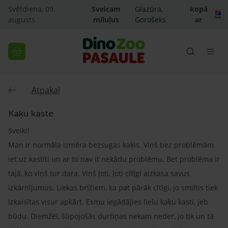
Svētdiena, 09.
Sveicam
Glazūra,
kopā
augusts
mīluļus
Gorošeks
ar
Atpakaļ
Kaķu kaste
Sveiki!
Man ir normāla izmēra bezsugas kaķis. Viņš bez problēmām
iet uz kastīti un ar to nav it nekādu problēmu. Bet problēma ir
tajā, ko viņš tur dara. Viņš ļoti, ļoti cītīgi aizkasa savus
izkārnījumus. Liekas brīžiem, ka pat pārāk cītīgi, jo smiltis tiek
izkaisītas visur apkārt. Esmu iegādājies lielu kaķu kasti, jeb
būdu. Diemžēl, šūpojošās durtiņas nekam neder, jo tik un tā