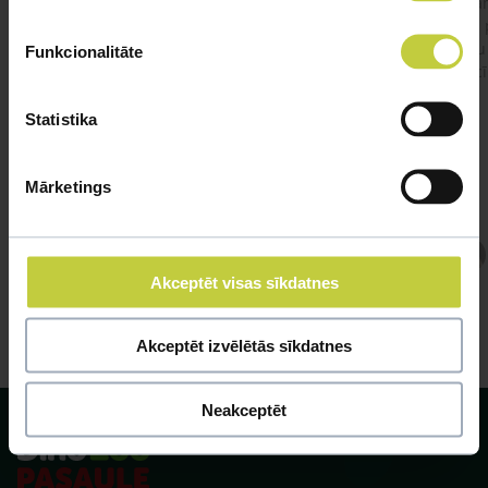
lēnām
viņš
#kakis
#apedis
#plevi
būtu
Funkcionalitāte
vakcī
Statistika
Mārketings
Atbild Veterinārārsts,
Veterinārārsts
Akceptēt visas sīkdatnes
Akceptēt izvēlētās sīkdatnes
Neakceptēt