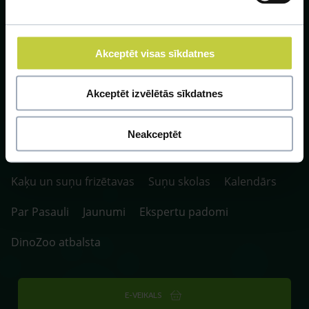
Akceptēt visas sīkdatnes
SIA ZOO Centrs, LV40003622166,
Vienības gatve 109, Rīga, Latvija, LV-1058.
Akceptēt izvēlētās sīkdatnes
P. 10:00-20:00 / S.SV. 10:00-16:00
Neakceptēt
Fotokonkurss
Klīnikas un aptiekas
Kaķu un suņu frizētavas
Suņu skolas
Kalendārs
Par Pasauli
Jaunumi
Ekspertu padomi
DinoZoo atbalsta
E-VEIKALS