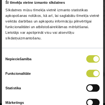
Ja kaķim gadījies apēst plastiku ,ko ieklāj zem
Labd
Šī tīmekļa vietne izmanto sīkdatnes
garnelēm kārbiņās apakšā.Kādas sekas varētu
vecs,
Sīkdatnes mūsu tīmekļa vietnē izmanto statistikas
būt?Kā kaķis varētu reağēt...Ko darīt?
izdev
Apsv
apkopošanas nolūkos, kā arī, lai saglabātu tīmekļa vietnē
lēnām
veiktās darbības un apkopotu informāciju pilnvērtīgai
viņš
#kakis
#apedis
#plevi
funkcionalitātei un atbilstošaireklāmas mērķēšanai.
būtu
Lietotājs var apstiprināt visu vai atsevišķu
vakcī
sīkdatņuizmantošanu.
Piekrišanas
Nepieciešamība
izvēle
Atbild Veterinārārsts,
Funkcionalitāte
Veterinārārsts
Statistika
Mārketings