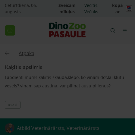
Ceturtdiena, 06.
Sveicam
Vecītis,
kopā
augusts
mīluļus
Večuks
ar
Atpakaļ
Kaķītis apslimis
Labdien!! mums kakitis skauda,klepo. ko vinam dot,lai klutu
vesels? vinam sap austina. var pilinat ausu pilienus?
#kaki
Atbild Veterinārārsts, Veterinārārsts