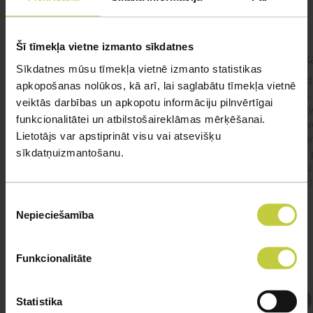
Šī tīmekļa vietne izmanto sīkdatnes
kaķis apēdis plēvi
Kaķ
Sīkdatnes mūsu tīmekļa vietnē izmanto statistikas
Ja kaķim gadījies apēst plastiku ,ko ieklāj zem
Labd
apkopošanas nolūkos, kā arī, lai saglabātu tīmekļa vietnē
garnelēm kārbiņās apakšā.Kādas sekas varētu
vecs,
veiktās darbības un apkopotu informāciju pilnvērtīgai
būt?Kā kaķis varētu reağēt...Ko darīt?
izdev
funkcionalitātei un atbilstošaireklāmas mērķēšanai.
Apsv
Lietotājs var apstiprināt visu vai atsevišķu
lēnām
sīkdatņuizmantošanu.
viņš
#kakis
#apedis
#plevi
būtu
vakcī
Piekrišanas
Nepieciešamība
izvēle
Funkcionalitāte
Atbild Veterinārārsts,
Statistika
Veterinārārsts