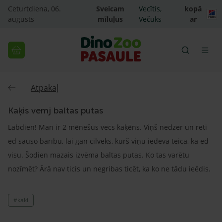
Ceturtdiena, 06.
Sveicam
Vecītis,
kopā
augusts
mīluļus
Večuks
ar
Atpakaļ
Kaķis vemj baltas putas
Labdien! Man ir 2 mēnešus vecs kaķēns. Viņš nedzer un reti
ēd sauso barību, lai gan cilvēks, kurš viņu iedeva teica, ka ēd
visu. Šodien mazais izvēma baltas putas. Ko tas varētu
nozīmēt? Ārā nav ticis un negribas ticēt, ka ko ne tādu ieēdis.
#kaki