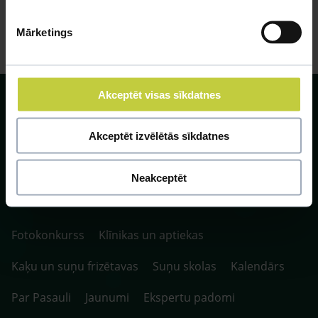
Mārketings
Akceptēt visas sīkdatnes
Akceptēt izvēlētās sīkdatnes
SIA ZOO Centrs, LV40003622166,
Vienības gatve 109, Rīga, Latvija, LV-1058.
Neakceptēt
P. 10:00-20:00 / S.SV. 10:00-16:00
Fotokonkurss
Klīnikas un aptiekas
Kaķu un suņu frizētavas
Suņu skolas
Kalendārs
Par Pasauli
Jaunumi
Ekspertu padomi