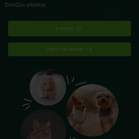
DinoZoo atbalsta
E-VEIKALS
UZDOT JAUTĀJUMU