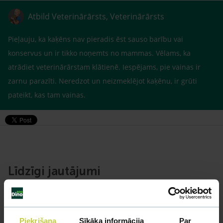
Atbild Veterinārārsts, Veterinārārsts
Pieļauju, ka kaķēns nav pieradis ēst sauso barību vai
konservus un ir tikko noņemts no mammas. Vēlams, ka
atrādiet veterinārārstam klātienē. Iespējams, pie vainas ir
zarnu parazīti. Neredzot un neizmeklējot kaķēnu, ir grūti
pateikt, kas tam vainas.
Līdzīgi jautājumi
Mūsu eksperti spēs atbildēt uz jebkuru Jūsu jautājumu
UZDOT JAUTĀJUMU
Piekrišana
Sīkāka informācija
Par