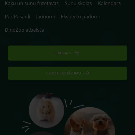
Kaķu un suņu frizētavas
Suņu skolas
Kalendārs
Par Pasauli
Jaunumi
Ekspertu padomi
DinoZoo atbalsta
E-VEIKALS
UZDOT JAUTĀJUMU