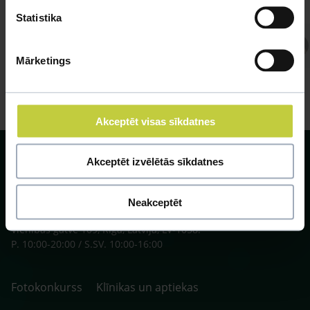
Statistika
Atbild Veterinārārsts,
Veterinārārsts
Mārketings
Akceptēt visas sīkdatnes
Akceptēt izvēlētās sīkdatnes
Neakceptēt
SIA ZOO Centrs, LV40003622166,
Vienības gatve 109, Rīga, Latvija, LV-1058.
P. 10:00-20:00 / S.SV. 10:00-16:00
Fotokonkurss
Klīnikas un aptiekas