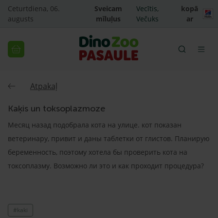
Ceturtdiena, 06.
Sveicam
Vecītis,
kopā
augusts
mīluļus
Večuks
ar
Atpakaļ
Kaķis un toksoplazmoze
Месяц назад подобрала кота на улице. кот показан
ветеринару, привит и даны таблетки от глистов. Планирую
беременность, поэтому хотела бы проверить кота на
токсоплазму. Возможно ли это и как проходит процедура?
#kaki