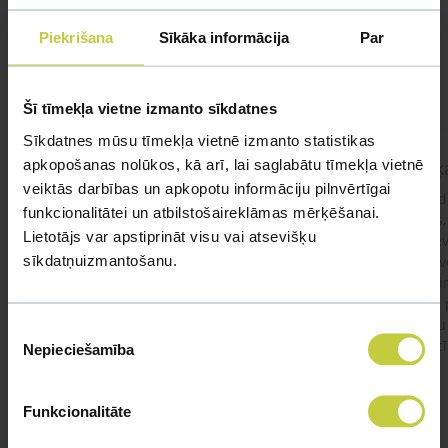
Mūsu eksperti spēs atbildēt uz jebkuru Jūsu jautājumu
Piekrišana
Sīkāka informācija
Par
UZDOT JAUTĀJUMU
Šī tīmekļa vietne izmanto sīkdatnes
Sīkdatnes mūsu tīmekļa vietnē izmanto statistikas
apkopošanas nolūkos, kā arī, lai saglabātu tīmekļa vietnē
kaķis apēdis plēvi
Kaķ
veiktās darbības un apkopotu informāciju pilnvērtīgai
Ja kaķim gadījies apēst plastiku ,ko ieklāj zem
Labd
funkcionalitātei un atbilstošaireklāmas mērķēšanai.
garnelēm kārbiņās apakšā.Kādas sekas varētu
vecs,
Lietotājs var apstiprināt visu vai atsevišķu
būt?Kā kaķis varētu reağēt...Ko darīt?
izdev
sīkdatņuizmantošanu.
Apsv
lēnām
viņš
#kakis
#apedis
#plevi
būtu
Piekrišanas
vakcī
Nepieciešamība
izvēle
Funkcionalitāte