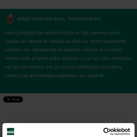
Atbild Veterinārārsts, Veterinārārsts
Kaķis jānogādā pie veterinārārsta un tiks paņemta asins
analīze un vēlams arī fekāliju analīze (uz citiem parazītiem).
Analīzes veic laboratorijā un nedēļas laikā jau ir rezultāti.
Vēlams veikt arī Jums pašai analīzes, jo var būt tikai antivielas,
tad tas nav bīstami, bet, ja esat jau inficējusies no kaķēna
(nesen), tad grūtniecības plānošana būs jāatliek.
Līdzīgi jautājumi