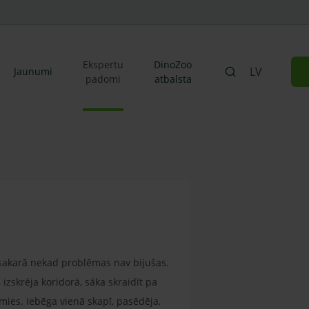
Ekspertu
DinoZoo
LV
Jaunumi
padomi
atbalsta
i sakarā nekad problēmas nav bijušas.
izskrēja koridorā, sāka skraidīt pa
amies. Iebēga vienā skapī, pasēdēja,