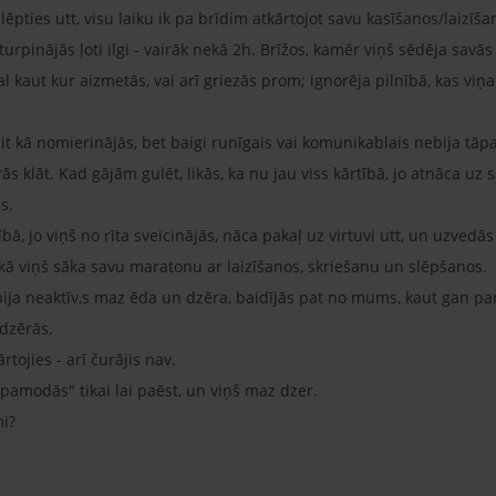
oslēpties utt, visu laiku ik pa brīdim atkārtojot savu kasīšanos/lai
turpinājās ļoti ilgi - vairāk nekā 2h. Brīžos, kamēr viņš sēdēja sav
al kaut kur aizmetās, vai arī griezās prom; ignorēja pilnībā, kas viņ
it kā nomierinājās, bet baigi runīgais vai komunikablais nebija tā
 klāt. Kad gājām gulēt, likās, ka nu jau viss kārtībā, jo atnāca uz 
s.
tībā, jo viņš no rīta sveicinājās, nāca pakaļ uz virtuvi utt, un uzvedā
o kā viņš sāka savu maratonu ar laizīšanos, skriešanu un slēpšanos.
ija neaktīv,s maz ēda un dzēra, baidījās pat no mums, kaut gan par
adzērās.
tojies - arī čurājis nav.
pamodās" tikai lai paēst, un viņš maz dzer.
mi?