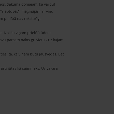
zīšanos. Sākumā domājām, ka varbūt
ās "slēptuvēs", mēģinājām ar viņu
am pilnībā nav raksturīgi.
pat. Noliku viņam priekšā ūdens
savu parasto nakts guļvietu - uz kājām
s tieši tā, ka viņam būtu jāuzvedas. Bet
asti jūtas kā saimnieks. Uz vakara