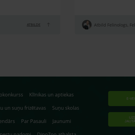
Atbild Felinologs, Fe
ATBILDE
tokonkurss
Klīnikas un aptiekas
E-VE
u un suņu frizētavas
Suņu skolas
UZ
endārs
Par Pasauli
Jaunumi
JAUT
spertu padomi
DinoZoo atbalsta