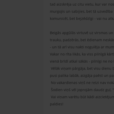
tad aizskrēja uz citu vietu, kur var n
murgojis un sabijies, bet tā uzvedība 
komunicēt, bet bejzēdzīgi - vai nu atk
Beigās apgūlās virtuvē uz virsmas un 
trauku, padzērās, bet ēdienam neskārās
- un tā arī visu nakti nogulēja ar mum
Vakar no rīta likās, ka viss pilnīgā kār
vienā brīdī atkal sākās - pilnīgi ne n
Vēlāk viņam pārgāja, bet visu dienu b
pusi palika labāk, aizgāja paēst un p
No vakardienas viņš ne reizi nav nokār
Šodien viņš vēl joprojām daudz guļ, "
Vai viņam varētu būt kādi aizcietēju
paldies!