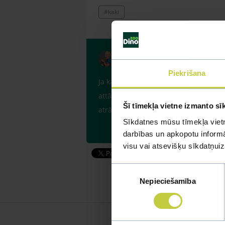
#kaki
Atbild Veterinārārsts, Veter
Piekrišana
Ja kaķim būtu ēstgriba un vēdera izeja
attārpot, un kaķa uzvedība atgrieztos 
Šī tīmekļa vietne izmanto sī
atrādīt veterinārārstam klātienē.
Sīkdatnes mūsu tīmekļa vietn
darbības un apkopotu informāc
visu vai atsevišķu sīkdatņu
Piekrišanas
Nepieciešamība
izvēle