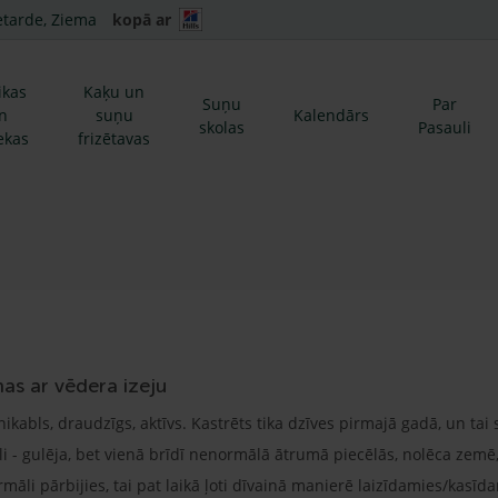
etarde, Ziema
kopā ar
ikas
Kaķu un
Suņu
Par
n
suņu
Kalendārs
skolas
Pasauli
ekas
frizētavas
mas ar vēdera izeju
nikabls, draudzīgs, aktīvs. Kastrēts tika dzīves pirmajā gadā, un ta
 - gulēja, bet vienā brīdī nenormālā ātrumā piecēlās, nolēca zemē, 
ormāli pārbijies, tai pat laikā ļoti dīvainā manierē laizīdamies/kasīd