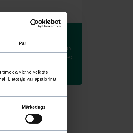
Par
jā gadījumā ieteiktu kaķi atblusot un
ar vēdera izeju, ļoti vēlams būtu kaķi
 tīmekļa vietnē veiktās
i. Lietotājs var apstiprināt
Mārketings