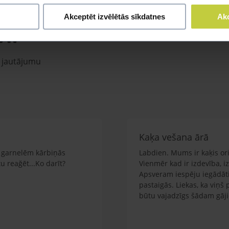
Akceptēt izvēlētās sīkdatnes
Akc
mi
u jautājumu
Kaķa vešana ārā
em garnelēm kārbiņās
Labdien. Mums ir kaķis orie
 reağēt...Ko darīt?
Vienmēr kad ir izdevība, i
Apsveram iespēju iegādāti
pastaigās. Liekas, ka viņš
būtu vajadzīgs šādam gāj