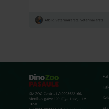
Atbild Veterinārārsts, Veterinārārsts
Fo
Kaķ
SIA ZOO Centrs, LV40003622166,
Kal
Vienības gatve 109, Rīga, Latvija, LV-
1058.
Ek
P. 10:00-20:00 / S.SV. 10:00-16:00