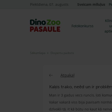
Piektdiena, 07. augusts
Sveicam mīluļus
P
Klīn
Fotokonkurss
u
apti
Sākumlapa
Ekspertu padomi
Atpakaļ
Kaķis trako, neēd un ir problē
Man ir 3 gadus vecs runcis, ļoti komu
Vakar vakarā viss bija pavisam normāli
dzīvokli tā, it kā būtu no kaut kā nen