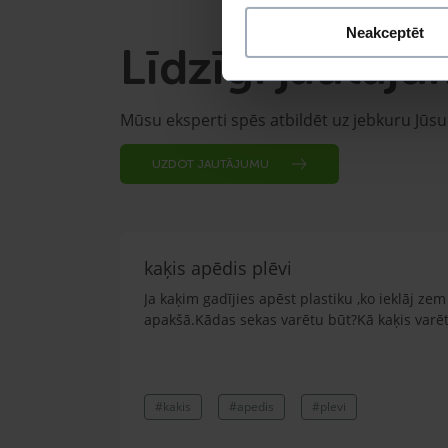
Neakceptēt
Līdzīgi jautāju
Mūsu eksperti spēs atbildēt uz jebkuru Jūs
UZDOT JAUTĀJUMU
kaķis apēdis plēvi
Ja kaķim gadījies apēst plastiku ,ko ieklāj z
apakšā.Kādas sekas varētu būt?Kā kaķis varētu
#kakis
#apedis
#plevi