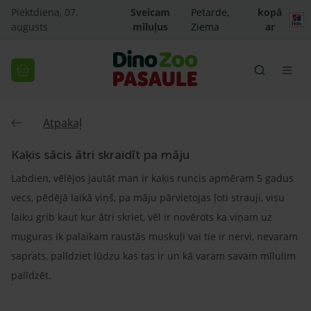
Piektdiena, 07.
Sveicam
Petarde,
kopā
augusts
mīluļus
Ziema
ar
Atpakaļ
Kaķis sācis ātri skraidīt pa māju
Labdien, vēlējos jautāt man ir kaķis runcis apmēram 5 gadus
vecs, pēdējā laikā viņš, pa māju pārvietojas ļoti strauji, visu
laiku grib kaut kur ātri skriet, vēl ir novērots ka viņam uz
muguras ik palaikam raustās muskuļi vai tie ir nervi, nevaram
saprats, palīdziet lūdzu kas tas ir un kā varam savam mīlulim
palīdzēt.