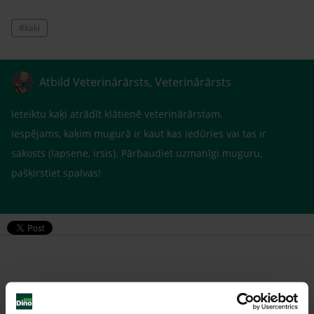
#kaki
Atbild Veterinārārsts, Veterinārārsts
Ieteiktu kaķi atrādīt klātienē veterinārārstam.
Iespējams, kaķim mugurā ir kaut kas iedūries vai tas ir
sakosts (lapsene, irsis). Pārbaudiet uzmanīgi muguru,
pašķirstiet spalvas!
Līdzīgi jautājumi