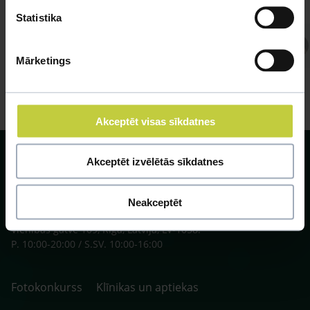
Statistika
Atbild Veterinārārsts,
Veterinārārsts
Mārketings
Akceptēt visas sīkdatnes
Akceptēt izvēlētās sīkdatnes
Neakceptēt
SIA ZOO Centrs, LV40003622166,
Vienības gatve 109, Rīga, Latvija, LV-1058.
P. 10:00-20:00 / S.SV. 10:00-16:00
Fotokonkurss
Klīnikas un aptiekas