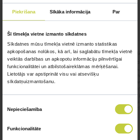
Mūsu eksperti spēs atbildēt uz jebkuru Jūsu jautājumu
Piekrišana
Sīkāka informācija
Par
UZDOT JAUTĀJUMU
Šī tīmekļa vietne izmanto sīkdatnes
Sīkdatnes mūsu tīmekļa vietnē izmanto statistikas
apkopošanas nolūkos, kā arī, lai saglabātu tīmekļa vietnē
kaķis apēdis plēvi
Kaķ
veiktās darbības un apkopotu informāciju pilnvērtīgai
Ja kaķim gadījies apēst plastiku ,ko ieklāj zem
Labd
funkcionalitātei un atbilstošaireklāmas mērķēšanai.
garnelēm kārbiņās apakšā.Kādas sekas varētu
vecs,
Lietotājs var apstiprināt visu vai atsevišķu
būt?Kā kaķis varētu reağēt...Ko darīt?
izdev
sīkdatņuizmantošanu.
Apsv
lēnām
viņš
#kakis
#apedis
#plevi
būtu
Piekrišanas
vakcī
Nepieciešamība
izvēle
Funkcionalitāte