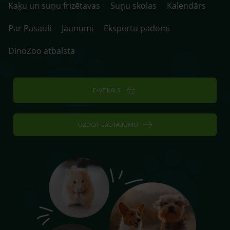
Kaķu un suņu frizētavas
Suņu skolas
Kalendārs
Par Pasauli
Jaunumi
Ekspertu padomi
DinoZoo atbalsta
E-VEIKALS
UZDOT JAUTĀJUMU