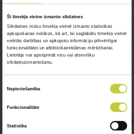
Šī tīmekļa vietne izmanto sīkdatnes
kaķis apēdis plēvi
Kaķ
Sīkdatnes mūsu tīmekļa vietnē izmanto statistikas
Ja kaķim gadījies apēst plastiku ,ko ieklāj zem
Labd
apkopošanas nolūkos, kā arī, lai saglabātu tīmekļa vietnē
garnelēm kārbiņās apakšā.Kādas sekas varētu
vecs,
būt?Kā kaķis varētu reağēt...Ko darīt?
izdev
veiktās darbības un apkopotu informāciju pilnvērtīgai
Apsv
funkcionalitātei un atbilstošaireklāmas mērķēšanai.
lēnām
Lietotājs var apstiprināt visu vai atsevišķu
viņš
#kakis
#apedis
#plevi
sīkdatņuizmantošanu.
būtu
vakcī
Piekrišanas
Nepieciešamība
izvēle
Funkcionalitāte
Atbild Veterinārārsts,
Statistika
Veterinārārsts