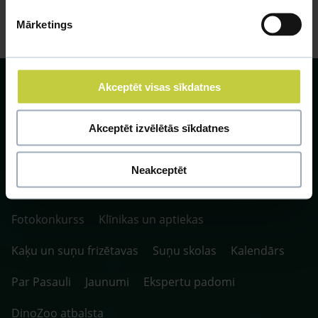
Mārketings
Akceptēt visas sīkdatnes
Akceptēt izvēlētās sīkdatnes
SIA ZOO Centrs, LV40003622166,
Vienības gatve 109, Rīga, Latvija, LV-1058.
Neakceptēt
P. 10:00-20:00 / S.SV. 10:00-16:00
Fotokonkurss
Klīnikas un aptiekas
Kaķu un suņu frizētavas
Suņu skolas
Kalendārs
Par Pasauli
Jaunumi
Ekspertu padomi
DinoZoo atbalsta