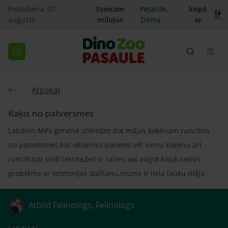
Piektdiena, 07.
Sveicam
Petarde,
kopā
augusts
mīluļus
Ziema
ar
Atpakaļ
Kaķis no patversmes
Labdien.Mēs ģimenē izlēmām dot mājas kaķēnam runcītim
no patvetsmes,bet vēlamies paņemt vēl vienu kaķēnu arī
runcīti,ļoti sirdī iekrita,bet ir raizes vai augot kopā nebūs
problēma ar tetetorijas dalīšanu,mums ir liela lauku māja.
Atbild Felinologs, Felinologs