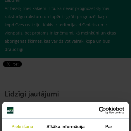
Labdien!
Ar bezšķirnes kaķiem ir tā, ka nevar prognozēt šķirnei
raksturīgu raksturu un tapēc ir grūti prognozēt kaķu
kopdzīves reakciju. Kaķis ir teritorijas dzīvnieks un ir
vienpatis, bet protams ir izņēmumi, kā meinkūni un citas
aborigēnās šķirnes, kas var dzīvot vairāki kopā un būs
draudzīgi.
Līdzīgi jautājumi
Mūsu eksperti spēs atbildēt uz jebkuru Jūsu jautājumu
UZDOT JAUTĀJUMU
Piekrišana
Sīkāka informācija
Par