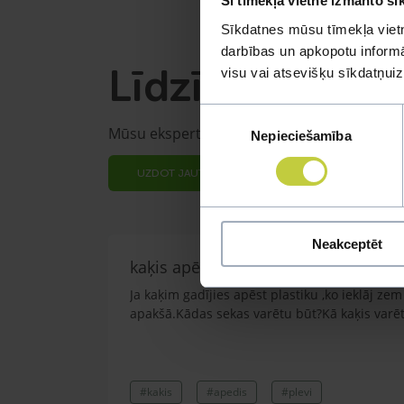
Šī tīmekļa vietne izmanto sī
Sīkdatnes mūsu tīmekļa vietn
darbības un apkopotu informāc
Līdzīgi jautāju
visu vai atsevišķu sīkdatņu
Piekrišanas
Mūsu eksperti spēs atbildēt uz jebkuru Jūs
Nepieciešamība
izvēle
UZDOT JAUTĀJUMU
Neakceptēt
kaķis apēdis plēvi
Ja kaķim gadījies apēst plastiku ,ko ieklāj z
apakšā.Kādas sekas varētu būt?Kā kaķis varētu
#kakis
#apedis
#plevi