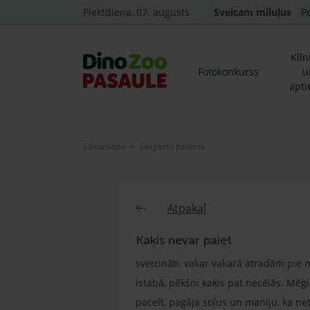
Piektdiena, 07. augusts
Sveicam mīluļus
P
Klīn
Fotokonkurss
u
apti
Sākumlapa
Ekspertu padomi
Atpakaļ
Kaķis nevar paiet
sveicināti, vakar vakarā atradām pie mā
istabā, pēkšņi kaķis pat necēlās. Mēģi
pacelt, pagāja soļus un manīju, ka ne