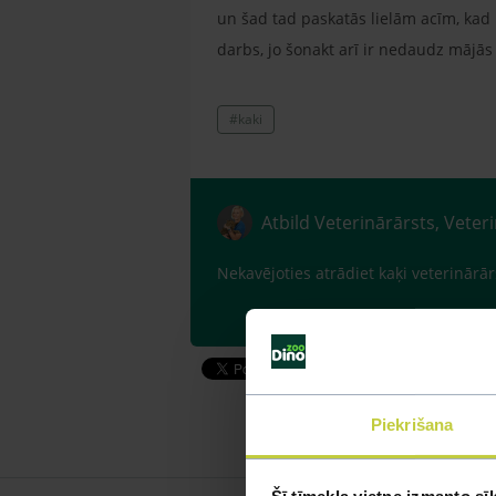
un šad tad paskatās lielām acīm, kad 
darbs, jo šonakt arī ir nedaudz mājās
#kaki
Atbild Veterinārārsts, Veter
Nekavējoties atrādiet kaķi veterinārār
Piekrišana