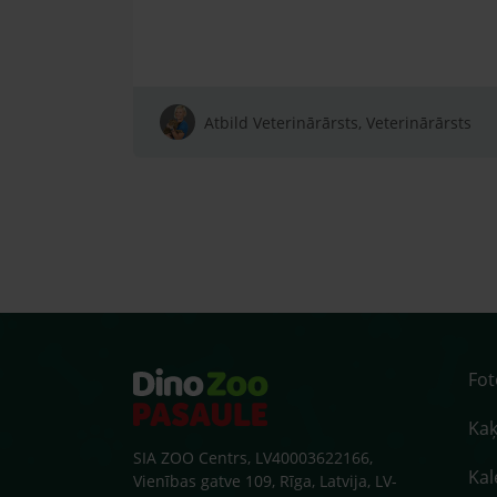
Atbild Veterinārārsts, Veterinārārsts
Fo
Kaķ
SIA ZOO Centrs, LV40003622166,
Kal
Vienības gatve 109, Rīga, Latvija, LV-