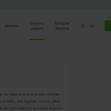
Ekspertu
DinoZoo
LV
Jaunumi
padomi
atbalsta
ot, ka vakaros viņa ar prieku ieskrien
uz priekšu, bet apgāzās. Centos atkal
ā joprojām kaķenīte guļ, laiza degunu