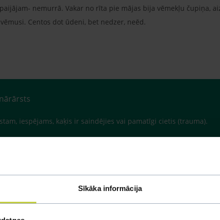
paijājam- nemurrā. Vakar no rīta pie mājas bija vēmekļu čupiņa, ai
 vēmusi. Centos dot ūdeni, bet nedzer, neēd.
inārārsts
stam, iespējams, kaķis ir saindējies vai pamatīgi cietis (trauma).
Sīkāka informācija