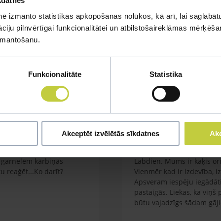
kdatnes
ē izmanto statistikas apkopošanas nolūkos, kā arī, lai saglabātu
iju pilnvērtīgai funkcionalitātei un atbilstošaireklāmas mērķēšana
mi
izmantošanu.
u jautājumu
Funkcionalitāte
Statistika
Akceptēt izvēlētās sīkdatnes
Akc
Kaķa vešana ārā
em garnelēm kārbiņās
Labdien. Mums ir kaķis orie
 reağēt...Ko darīt?
Vienmēr kad ir izdevība, i
Apsveram iespēju iegādāti
pastaigās. Liekas, ka viņš
būtu vajadzīgs šādam gāj