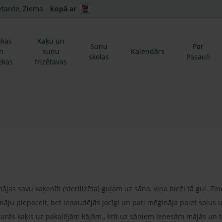
etarde, Ziema
kopā ar
ikas
Kaķu un
Suņu
Par
n
suņu
Kalendārs
skolas
Pasauli
ekas
frizētavas
jas savu kaķenīti (sterilizēta) guļam uz sāna, viņa bieži tā guļ. Zin
nāju piepacelt, bet ieņaudējās jocīgi un pati mēģināja paiet soļus 
turās kaķis uz pakaļējām kājām., krīt uz sāniem Ienesām mājās un t