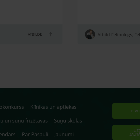
Atbild Felinologs, Fe
ATBILDE
tokonkurss
Klīnikas un aptiekas
E-VE
u un suņu frizētavas
Suņu skolas
UZ
endārs
Par Pasauli
Jaunumi
JAUT