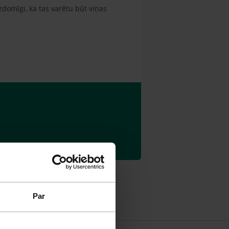
zdomīgi, ka tas varētu būt viņas
Par