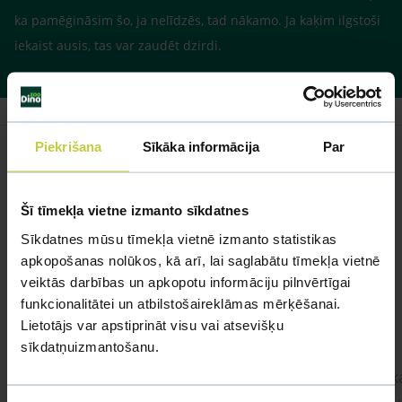
ka pamēģināsim šo, ja nelīdzēs, tad nākamo. Ja kaķim ilgstoši
iekaist ausis, tas var zaudēt dzirdi.
Piekrišana
Sīkāka informācija
Par
Līdzīgi jautājumi
Šī tīmekļa vietne izmanto sīkdatnes
Sīkdatnes mūsu tīmekļa vietnē izmanto statistikas
Mūsu eksperti spēs atbildēt uz jebkuru Jūsu jautājumu
apkopošanas nolūkos, kā arī, lai saglabātu tīmekļa vietnē
veiktās darbības un apkopotu informāciju pilnvērtīgai
UZDOT JAUTĀJUMU
funkcionalitātei un atbilstošaireklāmas mērķēšanai.
Lietotājs var apstiprināt visu vai atsevišķu
sīkdatņuizmantošanu.
kaķis apēdis plēvi
Kaķ