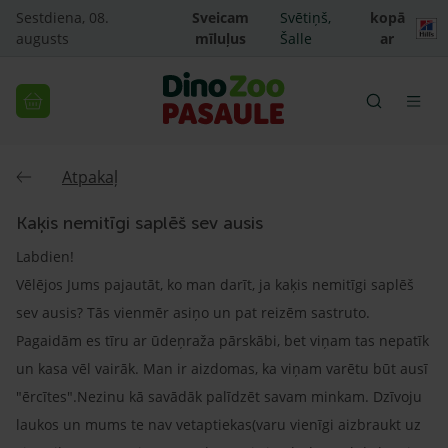
Sestdiena, 08.
Sveicam
Svētiņš,
kopā
augusts
mīluļus
Šalle
ar
Atpakaļ
Kaķis nemitīgi saplēš sev ausis
Labdien!
Vēlējos Jums pajautāt, ko man darīt, ja kaķis nemitīgi saplēš
sev ausis? Tās vienmēr asiņo un pat reizēm sastruto.
Pagaidām es tīru ar ūdeņraža pārskābi, bet viņam tas nepatīk
un kasa vēl vairāk. Man ir aizdomas, ka viņam varētu būt ausī
"ērcītes".Nezinu kā savādāk palīdzēt savam minkam. Dzīvoju
laukos un mums te nav vetaptiekas(varu vienīgi aizbraukt uz