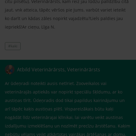
citu pilsētu). Veterinārārsts, kam reiz jau lūdzu palīdzību citā
jaut. vnk atteica, tāpēc vēršos pie Jums. varbūt variet ieteikt
ko darīt un kādas zāles nopirkt vajadzētu?Liels paldies jau
iepriekš!Ar cieņu, Līga N.
#kaki
Atbild Veterinārārsts, Veterinārārsts
Ar ūdeņradi noteikti ausis netīriet. Zooveikalos vai
veterinārajās aptiekās var nopirkt speciālu šķīdumu, ar ko
austiņas tīrīt. Ūdeņradis dod tikai papildus kairinājumu un
arī tāpēc kaķis austiņas plēš. Vispareizākais būtu kaķi
nogādāt līdz veterinārajai klīnikai, lai varētu veikt austiņas
izdalījumu izmeklēšanu un nozīmēt precīzu ārstēšanu. Kaķim
nebūtu vēlams veikt atkārtotas vairākas ārtēšanas ar domu,