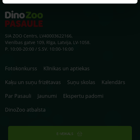
SIA ZOO Centrs, LV40003622166,
Vienības gatve 109, Rīga, Latvija, LV-1058.
P. 10:00-20:00 / S.SV. 10:00-16:00
Fotokonkurss
Klīnikas un aptiekas
Kaķu un suņu frizētavas
Suņu skolas
Kalendārs
Par Pasauli
Jaunumi
Ekspertu padomi
DinoZoo atbalsta
E-VEIKALS