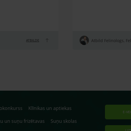
Atbild Felinologs, Fe
ATBILDE
tokonkurss
Klīnikas un aptiekas
E-VE
u un suņu frizētavas
Suņu skolas
UZ