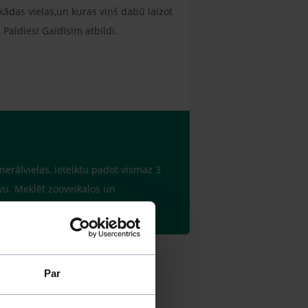
 kādas vielas,un kuras viņš dabū laizot
 Paldies! Gaidīsim atbildi.
nerālvielas, ieteiktu padot vismaz 3
vu. Meklēt zooveikalos un
Par