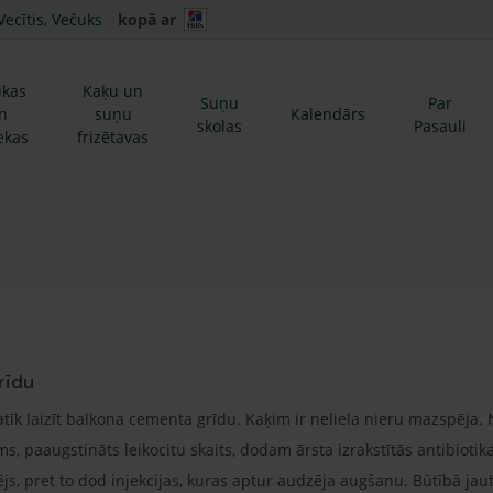
Vecītis, Večuks
kopā ar
ikas
Kaķu un
Suņu
Par
n
suņu
Kalendārs
skolas
Pasauli
ekas
frizētavas
rīdu
atīk laizīt balkona cementa grīdu. Kaķim ir neliela nieru mazspēj
s, paaugstināts leikocitu skaits, dodam ārsta izrakstītās antibiotika
js, pret to dod injekcijas, kuras aptur audzēja augšanu. Būtībā jau