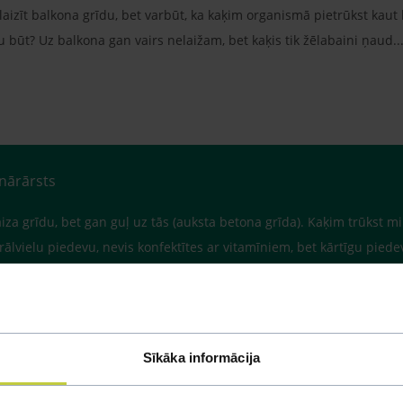
 laizīt balkona grīdu, bet varbūt, ka kaķim organismā pietrūkst kaut
u būt? Uz balkona gan vairs nelaižam, bet kaķis tik žēlabaini ņaud...
inārārsts
aiza grīdu, bet gan guļ uz tās (auksta betona grīda). Kaķim trūkst mi
lvielu piedevu, nevis konfektītes ar vitamīniem, bet kārtīgu piede
Sīkāka informācija