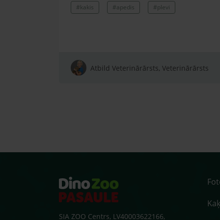
#kakis
#apedis
#plevi
Atbild Veterinārārsts, Veterinārārsts
Fo
Kaķ
SIA ZOO Centrs, LV40003622166,