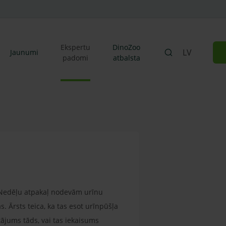
Ekspertu
DinoZoo
LV
Jaunumi
padomi
atbalsta
a. Nedēļu atpakaļ nodevām urīnu
s. Ārsts teica, ka tas esot urīnpūšļa
tājums tāds, vai tas iekaisums