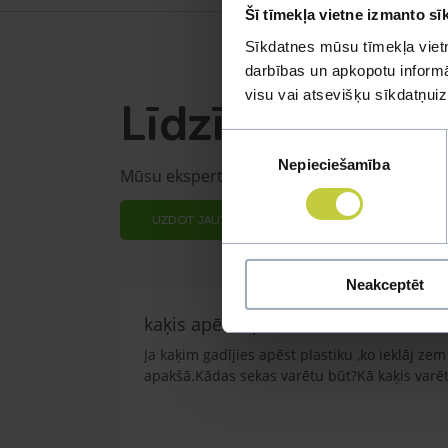
Šī tīmekļa vietne izmanto sī
Sīkdatnes mūsu tīmekļa vietn
darbības un apkopotu informāc
visu vai atsevišķu sīkdatņu
Līdzīgi jautāju
Piekrišanas
Nepieciešamība
izvēle
Mūsu eksperti spēs atbildēt uz jebkuru Jūs
UZDOT JAUTĀJUMU
Neakceptēt
kaķis apēdis plēvi
Ja kaķim gadījies apēst plastiku ,ko ieklāj z
apakšā.Kādas sekas varētu būt?Kā kaķis varētu