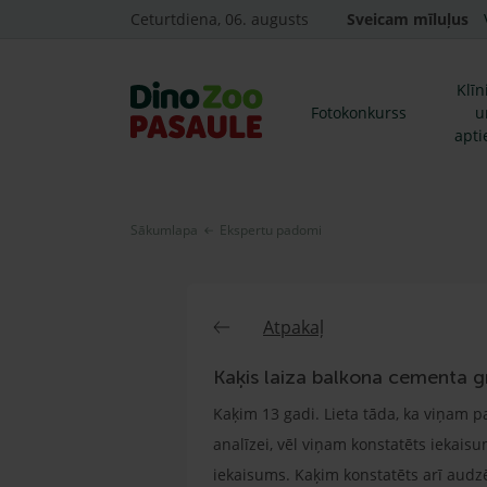
Ceturtdiena, 06. augusts
Sveicam mīluļus
Klīn
Fotokonkurss
u
apti
Sākumlapa
Ekspertu padomi
Atpakaļ
Kaķis laiza balkona cementa g
Kaķim 13 gadi. Lieta tāda, ka viņam p
analīzei, vēl viņam konstatēts iekaisum
iekaisums. Kaķim konstatēts arī audzē