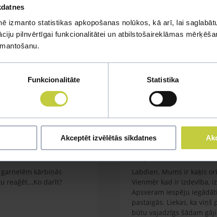
kdatnes
ē izmanto statistikas apkopošanas nolūkos, kā arī, lai saglabātu
iju pilnvērtīgai funkcionalitātei un atbilstošaireklāmas mērķēšana
izmantošanu.
mi
Funkcionalitāte
Statistika
u jautājumu
Akceptēt izvēlētās sīkdatnes
Akc
Kaķa vešana ārā
em garnelēm kārbiņās
Labdien. Mums ir kaķis orie
 reağēt...Ko darīt?
Vienmēr kad ir izdevība, i
Apsveram iespēju iegādāti
pastaigās. Liekas, ka viņš
būtu vajadzīgs šādam gāj