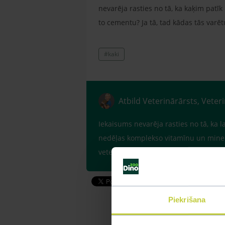
nevarēja rasties no tā, ka kaķim patīk
to cementu? Ja tā, tad kādas tās varēt
#kaki
Atbild Veterinārārsts, Veter
Iekaisums nevarēja rasties no tā, ka l
nedēļas komplekso vitamīnu un minerā
veterinārajās aptiekās.
Piekrišana