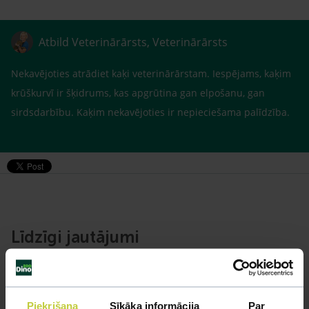
Atbild Veterinārārsts, Veterinārārsts
Nekavējoties atrādiet kaķi veterinārārstam. Iespējams, kaķim
krūškurvī ir šķidrums, kas apgrūtina gan elpošanu, gan
sirdsdarbību. Kaķim nekavējoties ir nepieciešama palīdzība.
Līdzīgi jautājumi
Mūsu eksperti spēs atbildēt uz jebkuru Jūsu jautājumu
UZDOT JAUTĀJUMU
Piekrišana
Sīkāka informācija
Par