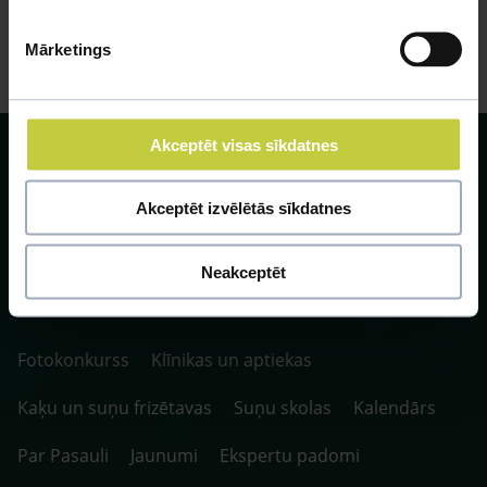
Mārketings
Akceptēt visas sīkdatnes
Akceptēt izvēlētās sīkdatnes
SIA ZOO Centrs, LV40003622166,
Vienības gatve 109, Rīga, Latvija, LV-1058.
Neakceptēt
P. 10:00-20:00 / S.SV. 10:00-16:00
Fotokonkurss
Klīnikas un aptiekas
Kaķu un suņu frizētavas
Suņu skolas
Kalendārs
Par Pasauli
Jaunumi
Ekspertu padomi