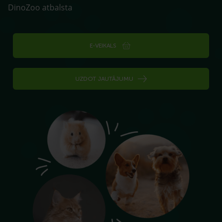
DinoZoo atbalsta
E-VEIKALS
UZDOT JAUTĀJUMU