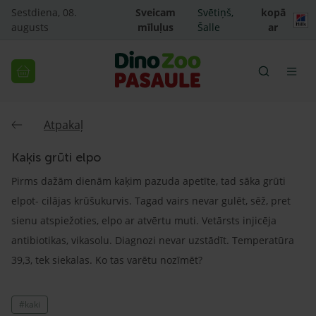
Sestdiena, 08.
Sveicam
Svētiņš,
kopā
augusts
mīluļus
Šalle
ar
Atpakaļ
Kaķis grūti elpo
Pirms dažām dienām kaķim pazuda apetīte, tad sāka grūti
elpot- cilājas krūšukurvis. Tagad vairs nevar gulēt, sēž, pret
sienu atspiežoties, elpo ar atvērtu muti. Vetārsts injicēja
antibiotikas, vikasolu. Diagnozi nevar uzstādīt. Temperatūra
39,3, tek siekalas. Ko tas varētu nozīmēt?
#kaki