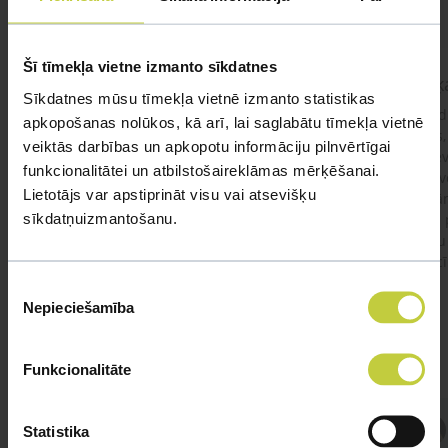
Šī tīmekļa vietne izmanto sīkdatnes
kaķis apēdis plēvi
Kaķ
Sīkdatnes mūsu tīmekļa vietnē izmanto statistikas
Ja kaķim gadījies apēst plastiku ,ko ieklāj zem
Labd
apkopošanas nolūkos, kā arī, lai saglabātu tīmekļa vietnē
garnelēm kārbiņās apakšā.Kādas sekas varētu
vecs,
veiktās darbības un apkopotu informāciju pilnvērtīgai
būt?Kā kaķis varētu reağēt...Ko darīt?
izdev
funkcionalitātei un atbilstošaireklāmas mērķēšanai.
Apsv
Lietotājs var apstiprināt visu vai atsevišķu
lēnām
sīkdatņuizmantošanu.
viņš
#kakis
#apedis
#plevi
būtu
vakcī
Piekrišanas
Nepieciešamība
izvēle
Funkcionalitāte
Atbild Veterinārārsts,
Statistika
Veterinārārsts