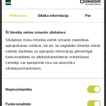
Līdzīgi jautājumi
Piekrišana
Sīkāka informācija
Par
Mūsu eksperti spēs atbildēt uz jebkuru Jūsu jautājumu
UZDOT JAUTĀJUMU
Šī tīmekļa vietne izmanto sīkdatnes
Sīkdatnes mūsu tīmekļa vietnē izmanto statistikas
apkopošanas nolūkos, kā arī, lai saglabātu tīmekļa vietnē
veiktās darbības un apkopotu informāciju pilnvērtīgai
kaķis apēdis plēvi
Kaķ
funkcionalitātei un atbilstošaireklāmas mērķēšanai.
Ja kaķim gadījies apēst plastiku ,ko ieklāj zem
Labd
Lietotājs var apstiprināt visu vai atsevišķu
garnelēm kārbiņās apakšā.Kādas sekas varētu
vecs,
sīkdatņuizmantošanu.
būt?Kā kaķis varētu reağēt...Ko darīt?
izdev
Apsv
lēnām
Piekrišanas
viņš
#kakis
#apedis
#plevi
Nepieciešamība
būtu
izvēle
vakcī
Funkcionalitāte