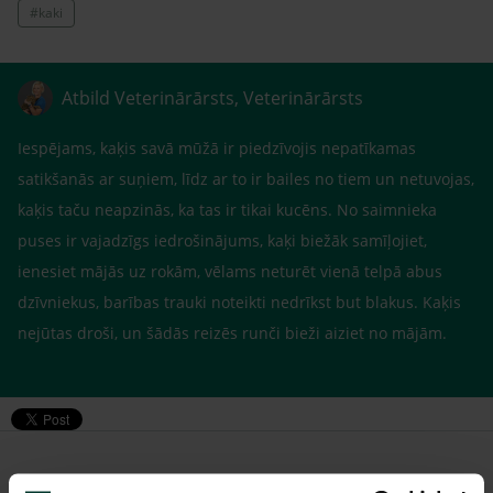
#kaki
Atbild Veterinārārsts, Veterinārārsts
Iespējams, kaķis savā mūžā ir piedzīvojis nepatīkamas
satikšanās ar suņiem, līdz ar to ir bailes no tiem un netuvojas,
kaķis taču neapzinās, ka tas ir tikai kucēns. No saimnieka
puses ir vajadzīgs iedrošinājums, kaķi biežāk samīļojiet,
ienesiet mājās uz rokām, vēlams neturēt vienā telpā abus
dzīvniekus, barības trauki noteikti nedrīkst but blakus. Kaķis
nejūtas droši, un šādās reizēs runči bieži aiziet no mājām.