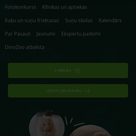
Fotokonkurss
Klīnikas un aptiekas
Kaķu un suņu frizētavas
Suņu skolas
Kalendārs
Par Pasauli
Jaunumi
Ekspertu padomi
DinoZoo atbalsta
E-VEIKALS
UZDOT JAUTĀJUMU