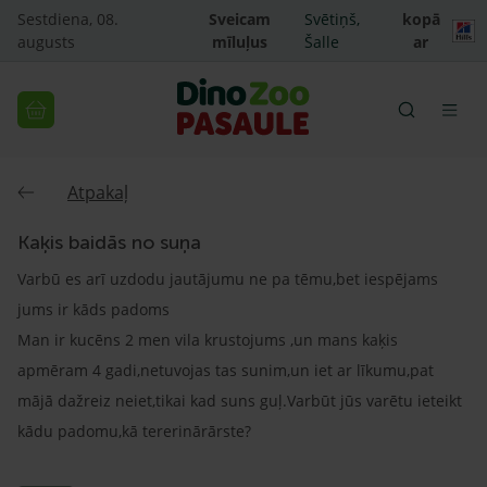
Sestdiena, 08.
Sveicam
Svētiņš,
kopā
augusts
mīluļus
Šalle
ar
Atpakaļ
Kaķis baidās no suņa
Varbū es arī uzdodu jautājumu ne pa tēmu,bet iespējams
jums ir kāds padoms
Man ir kucēns 2 men vila krustojums ,un mans kaķis
apmēram 4 gadi,netuvojas tas sunim,un iet ar līkumu,pat
mājā dažreiz neiet,tikai kad suns guļ.Varbūt jūs varētu ieteikt
kādu padomu,kā tererinārārste?