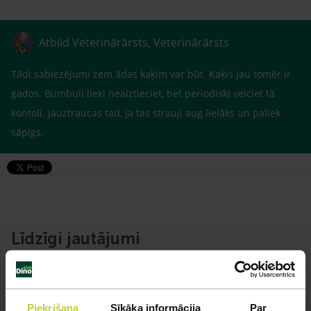
Atbild Veterinārārsts, Veterinārārsts
Tādi sabiezējumi zem ādas kaķim var būt. Kaķis jau tomēr ir
gados. Bumbuli lieki neaiztieciet, bet periodiski veiciet tā
kontoli. Jauztraucas tad, ja tas strauji aug lielāks un paliek
sāpīgs.
Līdzīgi jautājumi
Mūsu eksperti spēs atbildēt uz jebkuru Jūsu jautājumu
UZDOT JAUTĀJUMU
Piekrišana
Sīkāka informācija
Par