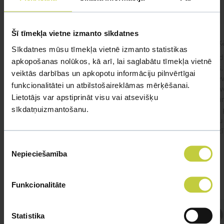
Šī tīmekļa vietne izmanto sīkdatnes
kaķis apēdis plēvi
Kaķ
Sīkdatnes mūsu tīmekļa vietnē izmanto statistikas
Ja kaķim gadījies apēst plastiku ,ko ieklāj zem
Labd
apkopošanas nolūkos, kā arī, lai saglabātu tīmekļa vietnē
garnelēm kārbiņās apakšā.Kādas sekas varētu
vecs,
veiktās darbības un apkopotu informāciju pilnvērtīgai
būt?Kā kaķis varētu reağēt...Ko darīt?
izdev
funkcionalitātei un atbilstošaireklāmas mērķēšanai.
Apsv
Lietotājs var apstiprināt visu vai atsevišķu
lēnām
sīkdatņuizmantošanu.
viņš
#kakis
#apedis
#plevi
būtu
vakcī
Piekrišanas
Nepieciešamība
izvēle
Funkcionalitāte
Atbild Veterinārārsts,
Statistika
Veterinārārsts