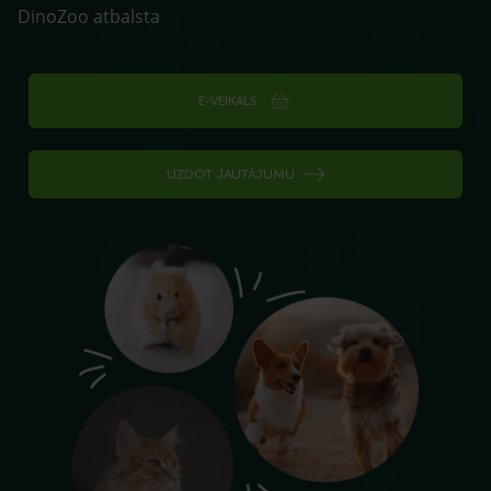
DinoZoo atbalsta
E-VEIKALS
UZDOT JAUTĀJUMU