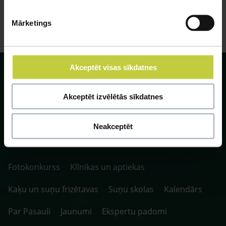
Mārketings
Akceptēt visas sīkdatnes
Akceptēt izvēlētās sīkdatnes
SIA ZOO Centrs, LV40003622166,
Vienības gatve 109, Rīga, Latvija, LV-1058.
Neakceptēt
P. 10:00-20:00 / S.SV. 10:00-16:00
Fotokonkurss
Klīnikas un aptiekas
Kaķu un suņu frizētavas
Suņu skolas
Kalendārs
Par Pasauli
Jaunumi
Ekspertu padomi