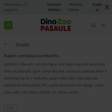
Piektdiena, 07.
Sveicam
Petarde,
kopā
augusts
mīluļus
Ziema
ar
Atpakaļ
Kaķim zemādas bumbulītis
Labdien ! Manam runcim(10g.v) zem ādas skaustā sataustīju
mazu bumbulīti. apm. zirņa lielumā. nedaudz izplūdis.Man ir
aizdomas ka tā ir trakums. potes vieta. Bet lieta tāda ,ka
pēdējoreiz tika potēts 2012 gadā.Bumbuls nav sāpīgs. Kaķis
jūtas labi. Ļoti lūdzu atbildi ! Ar cieņu sanita.
#kaki