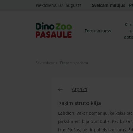
Piektdiena, 07. augusts
Sveicam mīluļus
P
Klīn
Fotokonkurss
u
apti
Sākumlapa
Ekspertu padomi
Atpakaļ
Kaķim struto kāja
Labdien! Vakar pamanīju, ka kaķis piekl
pirkstiņiem bija bumbulis. Pēc brīža 
iztecējušas, bet ir paliels caurums. Ēd