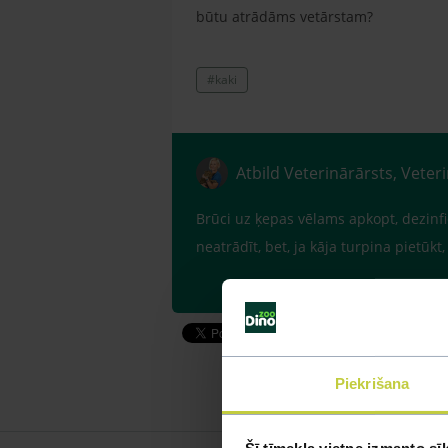
būtu atrādāms vetārstam?
#kaki
Atbild Veterinārārsts, Veter
Brūci uz ķepas vēlams apkopt, dezinf
neatrādīt, bet, ja kāja turpina pietūk
Piekrišana