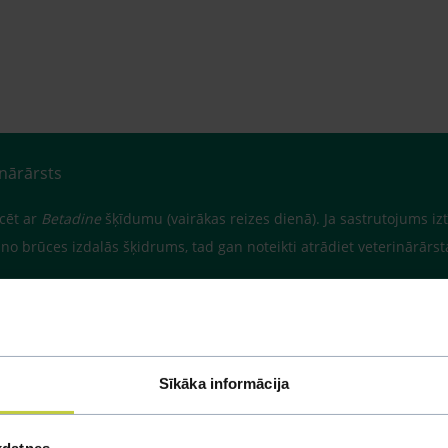
inārārsts
icēt ar
Betadine
šķīdumu (vairākas reizes dienā). Ja sastrutojums izt
t, no brūces izdalās šķidrums, tad gan noteikti atrādiet veterinārārs
Sīkāka informācija