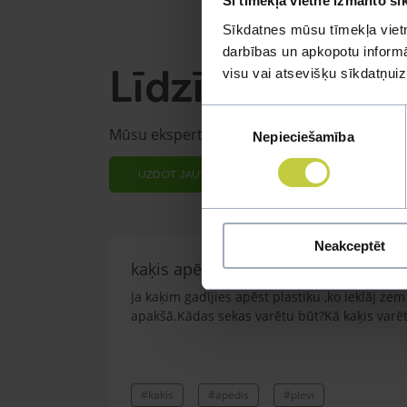
Šī tīmekļa vietne izmanto sī
Sīkdatnes mūsu tīmekļa vietn
darbības un apkopotu informāc
Līdzīgi jautāju
visu vai atsevišķu sīkdatņu
Piekrišanas
Mūsu eksperti spēs atbildēt uz jebkuru Jūs
Nepieciešamība
izvēle
UZDOT JAUTĀJUMU
Neakceptēt
kaķis apēdis plēvi
Ja kaķim gadījies apēst plastiku ,ko ieklāj z
apakšā.Kādas sekas varētu būt?Kā kaķis varētu
#kakis
#apedis
#plevi