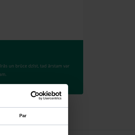
īrās un brūce dzīst, tad ārstam var
tam.
Par