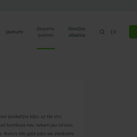
Ekspertu
DinoZoo
LV
Jaunumi
padomi
atbalsta
ien paskatījos kāju, uz tās virs
agad bumbuļa nav, laikam jau strutas
s. Runcis tiks galā pats vai steidzami