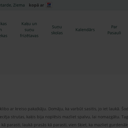
etarde, Ziema
kopā ar
ikas
Kaķu un
Suņu
Par
n
suņu
Kalendārs
skolas
Pasauli
ekas
frizētavas
ibo ar kreiso pakaļkāju. Domāju, ka varbūt sasitis, jo iet laukā. Šod
tecēja strutas, kaķis bija noplēsis mazliet spalvu, lai nomazgātu. T
 kā parasti, laukā prasās kā parasti, vien šķiet, ka mazliet gurdenāk