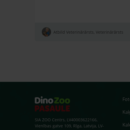
Atbild Veterinārārsts, Veterinārārsts
Fo
Kaķ
SIA ZOO Centrs, LV40003622166,
Kal
Vienības gatve 109, Rīga, Latvija, LV-