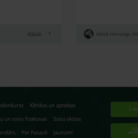
Atbild Felinologs, Fe
ATBILDE
tokonkurss
Klīnikas un aptiekas
E-VE
u un suņu frizētavas
Suņu skolas
UZ
endārs
Par Pasauli
Jaunumi
JAUT