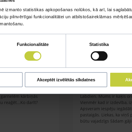
kdatnes
ē izmanto statistikas apkopošanas nolūkos, kā arī, lai saglabātu
iju pilnvērtīgai funkcionalitātei un atbilstošaireklāmas mērķēšana
mi
izmantošanu.
u jautājumu
Funkcionalitāte
Statistika
Akceptēt izvēlētās sīkdatnes
Akc
Kaķa vešana ārā
em garnelēm kārbiņās
Labdien. Mums ir kaķis orie
 reağēt...Ko darīt?
Vienmēr kad ir izdevība, i
Apsveram iespēju iegādāti
pastaigās. Liekas, ka viņš
būtu vajadzīgs šādam gāj