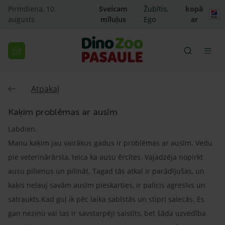
Pirmdiena, 10.
Sveicam
Žubītis,
kopā
augusts
mīluļus
Ego
ar
Atpakaļ
Kaķim problēmas ar ausīm
Labdien.
Manu kaķim jau vairākus gadus ir problēmas ar ausīm. Vedu
pie veterinārārsta, teica ka ausu ērcītes. Vajadzēja nopirkt
ausu pilienus un pilināt. Tagad tās atkal ir parādījušas, un
kaķis neļauj savām ausīm pieskarties, ir palicis agresīvs un
satraukts.Kad guļ ik pēc laika sabīstās un stipri salecās. Es
gan nezinu vai tas ir savstarpēji saistīts, bet šāda uzvedība