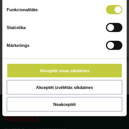
būtu
Funkcionalitāte
vakcī
Statistika
Mārketings
Atbild Veterinārārsts,
Veterinārārsts
Akceptēt visas sīkdatnes
Akceptēt izvēlētās sīkdatnes
Neakceptēt