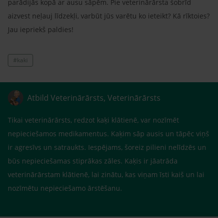
parādijās kopā ar ausu sāpēm. Pie veterinārārsta šobrīd
aizvest neļauj līdzekļi, varbūt jūs varētu ko ieteikt? Kā rīktoies?
Jau iepriekš paldies!
#kaki
Atbild Veterinārārsts, Veterinārārsts
Tikai veterinārārsts, redzot kaķi klātienē, var nozīmēt
nepieciešamos medikamentus. Kaķim sāp ausis un tāpēc viņš
ir agresīvs un satraukts. Iespējams, šoreiz pilieni nelīdzēs un
būs nepieciešamas stiprākas zāles. Kaķis ir jāatrāda
veterinārārstam klātienē, lai zinātu, kas viņam īsti kaiš un lai
nozīmētu nepieciešamo ārstēšanu.