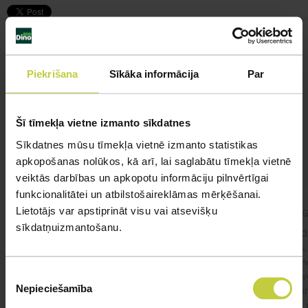
Piekrišana
Sīkāka informācija
Par
Līdzīgi jautājumi
Mūsu eksperti spēs atbildēt uz jebkuru Jūsu jautājumu
Šī tīmekļa vietne izmanto sīkdatnes
UZDOT JAUTĀJUMU
Sīkdatnes mūsu tīmekļa vietnē izmanto statistikas
apkopošanas nolūkos, kā arī, lai saglabātu tīmekļa vietnē
veiktās darbības un apkopotu informāciju pilnvērtīgai
funkcionalitātei un atbilstošaireklāmas mērķēšanai.
kaķis apēdis plēvi
Kaķ
Lietotājs var apstiprināt visu vai atsevišķu
sīkdatņuizmantošanu.
Ja kaķim gadījies apēst plastiku ,ko ieklāj zem
Labd
garnelēm kārbiņās apakšā.Kādas sekas varētu
vecs,
būt?Kā kaķis varētu reağēt...Ko darīt?
izdev
Piekrišanas
Apsv
Nepieciešamība
lēnām
izvēle
viņš
#kakis
#apedis
#plevi