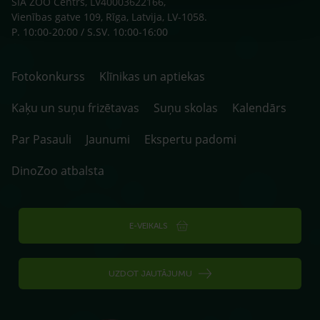
SIA ZOO Centrs, LV40003622166,
Vienības gatve 109, Rīga, Latvija, LV-1058.
P. 10:00-20:00 / S.SV. 10:00-16:00
Fotokonkurss
Klīnikas un aptiekas
Kaķu un suņu frizētavas
Suņu skolas
Kalendārs
Par Pasauli
Jaunumi
Ekspertu padomi
DinoZoo atbalsta
E-VEIKALS
UZDOT JAUTĀJUMU